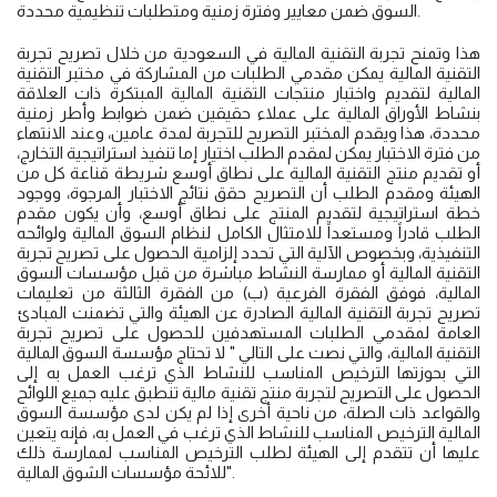
السوق ضمن معايير وفترة زمنية ومتطلبات تنظيمية محددة.
هذا وتمنح تجربة التقنية المالية في السعودية من خلال تصريح تجربة
التقنية المالية يمكن مقدمي الطلبات من المشاركة في مختبر التقنية
المالية لتقديم واختبار منتجات التقنية المالية المبتكرة ذات العلاقة
بنشاط الأوراق المالية على عملاء حقيقين ضمن ضوابط وأطر زمنية
محددة، هذا ويقدم المختبر التصريح للتجربة لمدة عامين، وعند الانتهاء
من فترة الاختبار يمكن لمقدم الطلب اختيار إما تنفيذ استراتيجية التخارج،
أو تقديم منتج التقنية المالية على نطاق أوسع شريطة قناعة كل من
الهيئة ومقدم الطلب أن التصريح حقق نتائج الاختبار المرجوة، ووجود
خطة استراتيجية لتقديم المنتج على نطاق أوسع، وأن يكون مقدم
الطلب قادراً ومستعداً للامتثال الكامل لنظام السوق المالية ولوائحه
التنفيذية، وبخصوص الآلية التي تحدد إلزامية الحصول على تصريح تجربة
التقنية المالية أو ممارسة النشاط مباشرة من قبل مؤسسات السوق
المالية، فوفق الفقرة الفرعية (ب) من الفقرة الثالثة من تعليمات
تصريح تجربة التقنية المالية الصادرة عن الهيئة والتي تضمنت المبادئ
العامة لمقدمي الطلبات المستهدفين للحصول على تصريح تجربة
التقنية المالية، والتي نصت على التالي " لا تحتاج مؤسسة السوق المالية
التي بحوزتها الترخيص المناسب للنشاط الذي ترغب العمل به إلى
الحصول على التصريح لتجربة منتج تقنية مالية تنطبق عليه جميع اللوائح
والقواعد ذات الصلة، من ناحية أخرى إذا لم يكن لدى مؤسسة السوق
المالية الترخيص المناسب للنشاط الذي ترغب في العمل به، فإنه يتعين
عليها أن تتقدم إلى الهيئة لطلب الترخيص المناسب لممارسة ذلك
للائحة مؤسسات الشوق المالية".