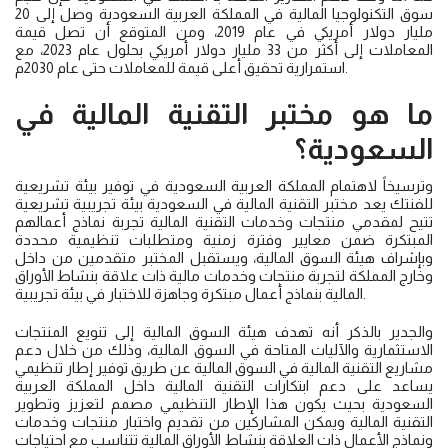
سوق التكنولوجيا المالية في المملكة العربية السعودية وصل إلى 20
مليار دولار أمريكي في عام 2019، ومن المتوقع أن تصل قيمة
المعاملات إلى أكثر من 33 مليار دولار أمريكي بحلول عام 2023، مع
استمرارية تحقيق أعلى قيمة للمعاملات حتى عام 2030م.
ما هو مختبر التقنية المالية في
السعودية؟
وترسيخاً لاهتمام المملكة العربية السعودية في توفير بيئة تشريعية
للفنتك يعد مختبر التقنية المالية في السعودية بيئة تجريبية تشريعية
تتيح لمقدمي منتجات وخدمات التقنية المالية تجربة نماذج أعمالهم
المبتكرة ضمن معايير وفترة زمنية ومتطلبات تنظيمية محددة
وبإشراف هيئة السوق المالية، ويستقبل المختبر متقدمين من داخل
وخارج المملكة لتجربة منتجات وخدمات مالية ذات علاقة بنشاط الأوراق
المالية بنماذج أعمال مبتكرة وجاهزة للاختبار في بيئة تجريبية.
والجدير بالذكر أنه تهدف هيئة السوق المالية إلى تنويع المنتجات
الاستثمارية والآليات المتاحة في السوق المالية، وذلك من خلال دعم
مشاريع التقنية المالية في السوق المالية عن طريق توفير إطار تنظيمي
يساعد على دعم ابتكارات التقنية المالية داخل المملكة العربية
السعودية بحيث يكون هذا الإطار التنظيمي مصمم لتعزيز وتطوير
التقنية المالية ويمكن المشاركين من تقديم واختبار منتجات وخدمات
ونماذج الأعمال ذات العلاقة بنشاط الأوراق المالية تتناسب مع احتياجات