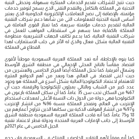
حيث تتيح للشركات تقديم الخدمات المبتكرة بسهولة، وتحظى البنية
التحتية في المملكة بالتكامل والتقدم التقني الذي يسمح لتوفير خدمات
مؤتمتة، بالإضافة إلى نضج التعاملات الإلكترونية الحكومية الذي يعتبر
أساس البنية التحتية للمعلومات التي من شأنها دعم شركات التقنية
المالية لتقديم خدمات مؤتمتة سريعة، كما تمتاز القوى العاملة في
المملكة بالكفاءة مما يسهم في استقطاب المواهب للعمل في
شركات التقنية المالية، كما يدعم تكاتف الجهات التشريعية منظومة
التقنية المالية بشكل فعال والذي له الأثر في جلب الاستثمارات لهذا
القطاع في المملكة.
كما ينوه بالإحاطة، أنه تعد المملكة العربية السعودية موطناً لأقوى
اقتصاد مقاساً بالناتج المحلي الإجمالي في منطقة الشرق الأوسط
وشمال أفريقيا، كما تحتل المملكة أيضاً المركز الخامس والعشرين من
حيث أغنى اقتصاد في العالم، هذا ويعد من أهم الدوافع المثيرة
للاهتمام لاعتماد التكنولوجيا المالية بشكل أسرع في المملكة هو وجود
عدد كبير من الشباب وبالتالي يميلون للتكنولوجيا والرقمنة، حيث أن
67% من السكان تحت سن 35 عاماً، كما أن سكان المملكة بارعون في
التكنولوجيا فهي دولة من الدول ذات النسبة الأعلى لمعدلات استخدام
الإنترنت في العالم، وتفتخر المملكة بنسبة 96% من انتشار الإنترنت
و97% من انتشار الهواتف الذكية بين سكانها الذين تتراوح أعمارهم بين
18 و75 عاماً، كما أنه قادت المملكة العربية السعودية منطقة الشرق
الأوسط إلى جانب الإمارات العربية المتحدة ودولة قطر لاعتماد تقنية
الجيل الخامس في عام 2021م.
كما أنه وفقاً لأهم التقارير الخاصة بـ الفنتك في السعودية فإن حجم