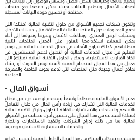
تنظيم بياناتها وصيانتها بشكل أفضل، وتسهل الوصول إلى البيانات بين
أصحاب الأعمال وتنظيم البيانات بحيث يمكن دمجها مع منتجات
مختلفة أو تحسين جودة البيانات المسجلة.
وتتكون شبكات تجميع الأسواق من حلول التقنية المالية (فنتك) التي
تجمع المعلومات حول المنتجات المالية المختلفة مثل: حسابات الادخار،
ومنتجات الرهن العقاري، وبطاقات الائتمان وغيرها وتحولها إلى أداة
يمكن للعملاء استخدامها للعثور على أفضل المنتجات لتلبية
متطلباتهم، كذلك تتراوح الأبحاث في مجال الخدمات المالية بين توفير
التعليم في مجال الخدمات المالية أو التحليل لدعم المستثمرين في
اتخاذ القرارات الاستثمارية، ويمكن الحلول التقنية المالية (فنتك) التي
تعمل في هذا المجال استخدام التقنية لأتمتة توفير البحوث أو إنشاء
نماذج أعمال جديدة مثل المنصات التي تدعم بحوث الخاصة والمعرفة
الجماعية.
- أسواق المال
تعتبر الأسواق المالية مصطلحاً واسعاً يستخدم لوصف جزء من قطاع
الخدمات المالية التي تشارك في زيادة رأس المال من خلال التعامل
بالأسهم والسندات والاستثمارات القابلة للتداول، وتركز التقنية المالية
(فنتك) المقدمة في هذا المجال على تحسين أجزاء مختلفة من الأسواق
المالية بما في ذلك إدراج الشركات وتنفيذ الاستثمارات والتجارة
والخدمات الاستشارية الاستثمارية وغيرها.
وتستخدم شركات الفنتك في هذا المجال الحلول التقنية لتحسين كفاءة