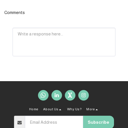
Comments
Home
About Us
Why Us?
More
Subscribe