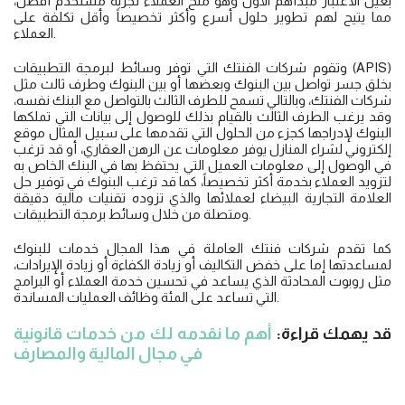
بعين الاعتبار مبدأهم الأول وهو منح العملاء تجربة مستخدم أفضل،
مما يتيح لهم تطوير حلول أسرع وأكثر تخصيصاً وأقل تكلفة على
العملاء.
وتقوم شركات الفنتك التي توفر وسائط لبرمجة التطبيقات (APIS)
بخلق جسر تواصل بين البنوك وبعضها أو بين البنوك وطرف ثالث مثل
شركات الفنتك، وبالتالي تسمح للطرف الثالث بالتواصل مع البنك نفسه،
وقد يرغب الطرف الثالث بالقيام بذلك للوصول إلى بيانات التي تملكها
البنوك لإدراجها كجزء من الحلول التي تقدمها على سبيل المثال موقع
إلكتروني لشراء المنازل يوفر معلومات عن الرهن العقاري، أو قد ترغب
في الوصول إلى معلومات العميل التي يحتفظ بها في البنك الخاص به
لتزويد العملاء بخدمة أكثر تخصيصاً، كما قد ترغب البنوك في توفير حل
العلامة التجارية البيضاء لعملائها والذي تزوده تقنيات مالية دقيقة
ومتصلة من خلال وسائط برمجة التطبيقات.
كما تقدم شركات فنتك العاملة في هذا المجال خدمات للبنوك
لمساعدتها إما على خفض التكاليف أو زيادة الكفاءة أو زيادة الإيرادات،
مثل روبوت المحادثة الذي يساعد في تحسين خدمة العملاء أو البرامج
التي تساعد على المئة وظائف العمليات المساندة.
قد يهمك قراءة:
أهم ما نقدمه لك من خدمات قانونية
في مجال المالية والمصارف