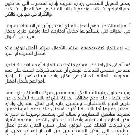
يتعلق التمويل الشخصي وإدارة الخزينة بإدارة المدخرات التي قد تكون
لدى الأفراد والشركات، وتدعم شركات الفنتك في هذا المجال الشركات
والأفراد في مجالين، كالآتي:
أ‌- ميزانية الادخار: فهم أفضل للمبلغ المدخر وأين تم الاحتفاظ به، وما
هي العوائد التي يستلمونها مقابل ادخارهم لها، وتوفير طرق لادخار
المزيد من الأموال.
ب‌- الاستثمار: كيف يمكنهم استثمار الأموال استثماراً أمثل لتوفير عائد
أفضل للشركة أو الفرد.
كما أنه في حال امتلاك العملاء منتجات استثمارية أو حسابات بنكية لدى
عدد من مقدمي الخدمات، فيمكن أن تساعد شركات الفنتك على جمع
المعلومات المالية للعملاء في مكان واحد لمساعدتهم على إدارة
أموالهم بشكل أفضل.
وترتبط حلول إدارة النقد الذكي المقدمة من شركات الفنتك بإدارة النقد،
وقد يشمل ذلك دعم وظائف الخزينة للشركة بالنسبة للشركات عن
طريق القيام بالاستثمارات وتحسين إدارة رأس المال المتداول، وإدارة
الفواتير وغيرها أما بالنسبة للأفراد، فيتمثل ذلك بدعم المستخدمين
لمعرفة تفاصيل المصاريف والمبالغ التي يمكنهم توفيرها ثم ادخار ما
يمكن ادخاره او استثماره، وأيضاً تساعد حلول الادخار المقدمة للأفراد
من شركات الفنتك على التوفير، فعلى سبيل المثال نماذج أعمال
التطبيقات التي تمكن المستخدمين من الادخار لهدف معين، أو