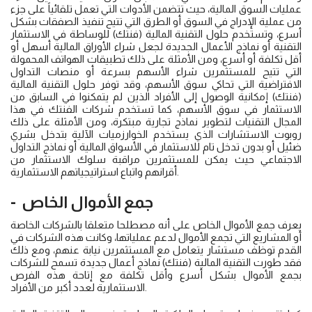
عمليات السوق المالية، حيث تتضمن الأدوات التي تعمل تلقائياً على جزء
من عملية الإدراج في السوق أو الطرق التي تتيح تنفيذ الصفقات بشكل
أسرع، وتستخدم حلول التقنية المالية (فنتك) للوساطة في الاستثمار
التقنية أو نماذج الأعمال الجديدة لجعل شراء الأوراق المالية أسهل أو
أقل تكلفة أو أسرع، ومن الأمثلة على ذلك تطبيقات الهواتف المحمولة
التي تتيح للمستثمرين شراء الأسهم بسرعة أو منصات التداول
الافتراضية التي تحاكي سوق الأسهم، وقد توفر حلول التقنية المالية
(فنتك) إمكانية الوصول إلى الأفراد الذين لم يتمكنوا في السابق من
الاستثمار في سوق الأسهم، كما تستخدم شركات الفنتك في هذا
المجال التقنيات لتطوير نماذج تجارية مبتكرة، ومن الأمثلة على ذلك
روبوت الاستشارات الذي يستخدم الخوارزميات الآلية بتدخل بشري
ضئيل أو بدون تدخل تام للاستثمار في الأسواق المالية أو نماذج التداول
الاجتماعي حيث يمكن للمستثمرين مراقبة سلوك الاستثمار من
أقرانهم واتباع استراتيجياتهم الاستثمارية.
- جمع الأموال الخاص
يعرف جمع الأموال الخاص على أنه مصطلحا متعلقا بالشركات الخاصة
أو المشاريع التي تجمع الأموال لدعم عملياتها، وكانت هذه الشركات في
القدم توظف مستشار يتعامل مع المستثمرين نيابة عنهم، ومع ذلك
فقد طورت التقنية المالية (فنتك) نماذج أعمال جديدة تسمح للشركات
بجمع الأموال بشكل أسرع وأقل تكلفة مع إتاحة هذه الفرص
الاستثمارية لعدد أكبر من الأفراد.