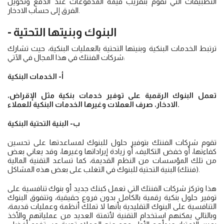
التطبيقات التي تقوم بتقريب قيمة المدفوعات عند الدفع وتحويل
الفرق إلى حساب الادخار.
- البنوك وبنيتها التحتية
ترتبط الخدمات البنكية وبنيتها التحتية بالعمليات البنكية، حيث تشارك
شركات الفنتك في هذا المجال في الآتي:
أ- الخدمات البنكية
تعمل البنوك الرقمية على توفير خدمات بنكية مثل الإقراض،
الادخار، صرف العملات وغيرها الخدمات البنكية للعملاء.
ب- البنية التحتية البنكية
تقوم شركات الفنتك بتوفير حلول للبنوك لمساعدتها على تحسين
كفاءتها، أو خفض التكاليف، أو زيادة إيراداتها وغيرها، وقد يعاني بعض
من تلك المؤسسات من النظم القديمة، كما تساعد التقنية المالية
(فنتك) البنية التحتية للبنوك في التغلب على بعض هذه المشاكل.
هذا وتركز شركات الفنتك التي تعمل كبنك جديد أو بنوك تنافسية على
توفير حلول بنكية رقمية بالكامل بدون فروع حقيقية، وتتفوق البنوك
التنافسية على البنوك التقليدية بأنها لا تملك أنظمة وعمليات قديمة،
وبالتالي يمكنهم استخدام التقنية لأتمتة العديد من عملياتهم والأخذ