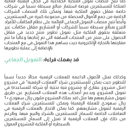
كما تتيح منصات تمويل الملكية الجماعية في مجال التقنية المالية
(فنتك) للمستثمرين فرصة استثمار مبالغ بسيطة نسبياً في شركات
خاصة مقابل حقوق الملكية فيها، وتمكن تلك المنصات الشركات
الخاصة من جمع الأموال المحصلة من مجموعة كبيرة من المستثمرين،
وأيضاً تتيح منصات التمويل الجماعي القائمة على نظام المكافآت للأفراد
التبرع بمبالغ بسيطة نسبياً للشركات أو المشاريع مقابل مكافآت غير
متعلقة بحقوق الملكية مثل: تمويل تطوير منتج جديد في مقابل
الحصول على منتج من المنتجات السابقة التي تم إنتاجها وغالباً ما تتم
مقارنتها بالتجارة الإلكترونية حيث يساهم هذا التمويل في بيع المنتجات
بالإضافة إلى عملية تطويرها.
قد يهمك قراءة:
التمويل الجماعي
وكذلك تمثل الأصول الداعمة للعملات الرقمية مجالاً جديداً نسبياً
للتطوير حيث يمكن للمستثمرين شراء "العملات الرقمية" في مشروع
(مثل مشروع عقاري أو مشروع بنية تحتية أو شركة للمساعدة) في
تمويل المشروع، ويدعم أصحاب هذه العملات المشاريع عن طريق
تمويل مشاريعهم بها مثل (قد يملك المشروع مليون ريال سعودي × 1
ريال سعودي للعملة الرقمية) ويمكن للمستثمرين شراء العملات
الرقمية لتمويل مشاريعهم، كما يمكن الاتجار بالعملات الرقمية في
التعاملات الخاصة للسماح للمستثمرين بالشراء والبيع فيها، وبالرغم
من ذلك فإن العملات الرقمية لا تميل إلى السماح للمستثمرين
بالسيطرة أو الملكية للمشروع الممول.