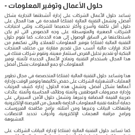
- حلول الأعمال وتوفير المعلومات
تساعد حلول الأعمال الشركات على إدارة أنشطتها التجارية بشكل
أفضل، وتشمل التقنية المالية (فنتك) المقدمة في هذا المجال على
حلول أقل تكلفة وأسرع وأكثر تخصيصا للشركات، وتلبي احتياجات
الشركات الصغيرة والمتوسطة على وجه الخصوص التي لم يكن
باستطاعتها في السابق الوصول إلى هذه الخدمات، كما تقوم حلول
التقنية المالية (فنتك) بتوفير المعلومات للعملاء، والتي تمكنهم من
اتخاذ قرارات مالية أنسب مثل تقديم مقارنة بين مختلف المنتجات
البنكية أو تقديم تحليل الفرص استثمار معينة، وتقوم شركات فنتك في
هذا المجال باستخدام التقنية ونماذج الأعمال الجديدة لأتمتة توفير
المعلومات أو جمع المعلومات بشكل أفضل.
هذا وتساعد حلول التقنية المالية (فنتك) المتخصصة في مجال تطوير
العمليات التشغيلية الشركات على خفض تكاليفها وتوفير الوقت وإدارة
أعمالها بشكل أفضل، وتشمل هذه الحلول: إدارة كشف المرتبات
وإدارة مصروفات الموظفين وأتمتة وظائف المحاسبة وأتمتة عائدات
ضريبة القيمة المضافة وغيرها، وتشمل حلول الأمن السيبراني على
حماية أنظمة تقنية المعلومات الخاصة بالعميل من القرصنة الإلكترونية
وانتهاكات البيانات وغيرها ومن أمثلته: برامج مكافحة الفيروسات،
وبرامج مراقبة الهجمات الإلكترونية، وأدوات تحديد الاتصالات
المشبوهة.
كما تساعد حلول التقنية المالية (فنتك) لإدارة البيانات الشركات على