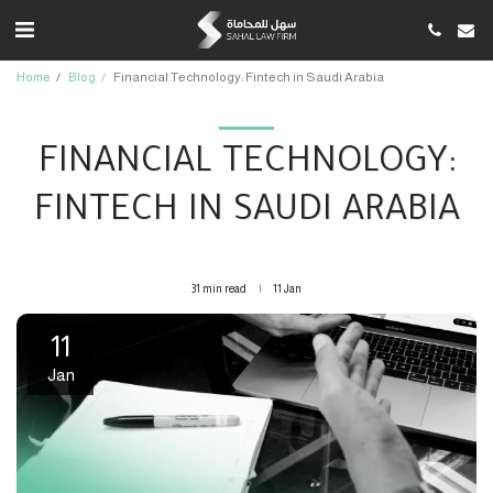
Home
Blog
Financial Technology: Fintech in Saudi Arabia
FINANCIAL TECHNOLOGY:
FINTECH IN SAUDI ARABIA
31 min read
11
Jan
11
Jan