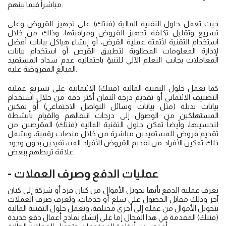
مباشراً فيما بينهم.
حيث تعمل حلول التقنية المالية (فنتك) على تجهيز القروض وعلى
تسريع وتقليل تكلفة تجهيز القروض ومراقبتها، وذلك من خلال
استخدام التقنية لأتمتة عملية القرض، أو إنشاء هياكل بيانات أفضل
لإدارة المعلومات المطلوبة لتطبيق القرض أو استخدام بيانات
المعاملات بجانب التعلم الآلي للتنبؤ باحتمالية عدم سداد المستفيد
المبالغ المفروضة عليه.
كما تعمل حلول التقنية المالية (فنتك) الائتمانية على تسريع عملية
التصنيف الائتماني أو تقديم درجة ائتمان أكثر دقة من خلال استخدام
بيانات بديلة (مثل بيانات وسائل التواصل الاجتماعي) أو تمكين
المستهلكين من الوصول إلى درجات انتقالهم والقيام بأنشطة
لتحسينها، وأيضاً تمكن حلول التقنية المالية (فنتك) المقرضين من
تقديم قروض للمستفيدين مباشرة من خلال منصات رقمية، ويشمل
ذلك تمكين الأفراد من تقديم القروض للأفراد المستفيدين بدون وجود
علاقة تربطهم ببعض.
- عمليات الدفع وصرف العملات
تعرف عملية الدفع بأنها تحويل الأموال من كيان فرد أو شركة إلى كيان
آخر وذلك مقابل الحصول على سلع أو خدمات، ويُعرف صرف العملات
بتحويل الأموال من عملة إلى أخرى مختلفة، وتعمل حلول التقنية المالية
(فنتك) المقدمة في هذا المجال إما على إنشاء نماذج أعمال دفع جديدة