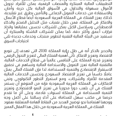
التطبيقات المالية المبتكرة والمنصات الرقمية، يمكن للأفراد تحويل
الأموال بسهولة والتداول في الأسواق المالية بكل حرية وأمان،
والاستفادة من خدمات التمويل الجماعي والتأمين بطرق غير تقليدية،
كذلك يعزز الفنتك في المملكة العربية السعودية أيضاً قطاع الأعمال
والابتكار في المملكة، فمن خلال تقنيات مثل التحليل الضخم والذكاء
الاصطناعي وسلاسل الكتل يمكن للشركات تحسين عملياتها واتخاذ
قرارات أعمق وأكثر دقة، كما يمكن للشركات الناشئة والمبتكرة أن
تستفيد من البيئة المالية التقنية لتطوير منتجات وخدمات جديدة تلبي
احتياجات السوق.
والجدير بالذكر أنه في ظل رؤية المملكة 2030، التي تهدف إلى تنويع
الاقتصاد وتعزيز الابتكار، تأتي أهمية الفنتك المالي لتعزيز التحول الرقمي
وتعزيز قدرة المملكة على التنافس عالمياً في قطاع الخدمات المالية،
فالتقنية المالية تعزز التمويل والاستدامة المالية وتساهم في تحقيق
الاستقرار الاقتصادي والتنمية المستدامة، لذا فإن الفنتك المالي يمثل
عاملاً حاسماً في تعزيز الاقتصاد السعودي وتحسين الخدمات المالية
المقدمة للأفراد والشركات، ومع استمرار التطور التكنولوجي وتبني
الابتكارات في المملكة العربية السعودية فإنه من المتوقع أن يستمر
الفنتك في أن يلعب دوراً محورياً في تعزيز النمو الاقتصادي وتعزيز
التنمية المستدامة في المملكة لسنوات قادمة، وعلى أثر ما تقدم
حرصنا في مكتب سهل للمحاماة على أداء رسالتنا على أكمل وجه
ووجهنا اهتمامنا نحو توضيح العديد من النقاط الهامة المتعلقة بعقود
الفنتك في المملكة العربية السعودية من خلال هذا المقال المميز.