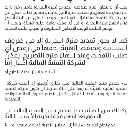
يجب أن لا تتجاوز فترة صلاحية التصريح (فترة التجربة) عامين من تاريخ
بدء ممارسة العمل، و لتمديد فترة التجربة، يجب تقديم طلب خطي من
قبل شركة التقنية المالية إلى الهيئة في موعد لا يقل عن ثلاثة أشهر
قبل انتهاء فترة التجربة أو في أي وقت توافق عليه الهيئة، ويجب أن
يوضح الطلب الوقت الإضافي المطلوب وأسباب طلب التمديد.
كما لا يجوز تمديد فترة التجربة إلا في ظروف
استثنائية وتحتفظ الهيئة بحقها في رفض أي
طلب للتمديد، وعند انتهاء فترة التصريح، يمكن
لشركة التقنية المالية اختيار إما:
أ‌- تنفيذ استراتيجية التخارج أو
ب‌- تقديم منتج التقنية المالية على نطاق أوسع، إذا أثبتت شركة
التقنية المالية للهيئة قدرتها على ذلك بشرط أن تكون شركة التقنية
المالية قادرة ومستعدة للامتثال الكامل لنظام السوق المالية ولوائحه
التنفيذية.
وكذلك يحق للهيئة حظر تقديم منتج التقنية المالية في
السوق بعد انتهاء فترة التجربة للأسباب التالية:
1- عدم نجاح التجربة استناداً إلى معايير التجربة المتفق عليها؛ أو