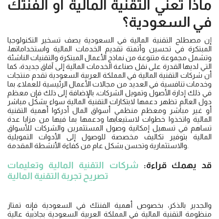
ماذا تعني التقنية المالية أو الفنتك
في السعودية؟
إن مصطلح التقنية المالية في السعودية يصف تسخير التكنولوجيا
المبتكرة في تحسين وأتمتة تقديم الخدمات المالية واستخداماتها،
وتشمل مجموعة متنوعة من نماذج الأعمال المبتكرة والتقنيات الناشئة
التي لديها القدرة على نقل صناعة الخدمات المالية إلى آفاق جديدة، كما
أن شركات التقنية المالية في المملكة العربية السعودية تقدم منتجات
وخدمات تنافسية في العديد من مجالات الأعمال الرئيسية للعملاء، بما
في ذلك إدارة الأصول وتمويل الشركات، بالإضافة إلى ذلك فإن معظم
دول العالم تظهر دعمها لابتكارات التقنية المالية سواء بشكل مباشر
أو غير مباشر ومعظم منظمي أسواق المال أدركوا أهمية التقنية
المالية واتخذوا خطوات لاستيعابها ودعمها بما فيها من مزايا عدة
تساهم في تسهيل إمكانية وصول المستثمرين والشركات للأسواق
المالية بتوفير تكاليف مخصصة للوصول إلى الأدوات التمويلية
والاستثمارية وتحسن بشكل عام من كفاءة الأنشطة المقدمة.
قد يهمك قراءة:
شركات التقنية المالية وتعليمات
تصريح تجربة التقنية المالية
والجدير بالذكر، بخصوص أهمية الفنتك في السعودية فإنه تمتاز
منظومة التقنية المالية في المملكة العربية السعودية بجاذبية عالية