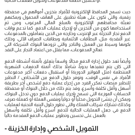
أو تحسين أنظمة المدفوعات وتحويل العملات الحالية.
حيث تسمح المحافظ الإلكترونية للأفراد بتخزين أموالهم في محفظة
رقمية، والتي تكون على هيئة تطبيق على الهاتف المحمول ويمكنهم
تعبئة محافظهم الإلكترونية بالمبلغ المالي المرغوب ومن ثم
استخدامها كنوع من التخزين أو لإجراء عمليات الدفع، كما تدعم بوابات
الدفع تجار التجزئة عبر الإنترنت وخارجه من الذين يتعاملون بالمدفوعات
غير النقدية مثل: البطاقات الائتمانية وبطاقات الصراف الآلي، وذلك
بكونها وسيط بين العميل والتاجر والتي تزودها البنوك الشريكة التي
تعالج المدفوعات، مما يقلل من اعتماد التجار على النقد.
وأيضاً تعد حلول إدارة الدفع مجالاً واسعاً يتعلق بأتمتة أنشطة الدفع
التي كان يتم تنفيذها يدوياً، شاملاً بذلك أتمتة الدفعات الشهرية
المنتظمة (مثل الفواتير الدورية) أو استقبال دفعات أكبر مدفوعات
الأفراد في نفس الوقت، وتوفر حلول الدفع بين الأشخاص / النظير
للنظير منصات تمكن الفرد من إجراء عملية دفع لشخص آخر بطريقة
أسهل وأقل تكلفة وأسرع، وقد يتم ذلك من خلال البنوك أو محفظة
الحسابات الموزعة التي تسمح بإجراء عمليات الدفع دون تدخل البنوك،
ويمكن أن ينشئ التحويل محلياً أو دولياً وبنفس العملة أو كعملة صرف،
وكذلك تشارك شركات الفنتك والتي تطور حلول البنية التحتية لعمليات
الدفع في جعل العمليات الحالية للدفع أسرع وأقل تكلفة وأسهل
بالعمل على تحسين وتطوير عمليات الدفع المقدمة حالياً.
- التمويل الشخصي وإدارة الخزينة