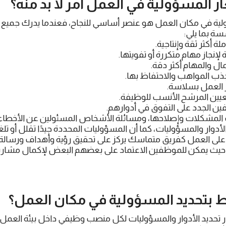
 المسؤولية في العمل
أمر لا بد منه؟
ية في مكان العمل هو عنصر أساسي للنجاح، فعندما يدرك جميع الأفر
سة بما يلي:
ة أكثر ثقة وإنتاجية.
لإنجاز مهام متكررة أو تفويتها.
ال والمهام أكثر دقة.
ب المواهب والاحتفاظ بها.
 العمل بسلاسة.
يين المرشح الأنسب للوظيفة.
 الجدد على التفوق في أدوارهم.
لمشكلات وإصلاحها، ومسائلة الأشخاص المسئولين عن الأخطاء.
لأدوار والمسؤوليات، كما أن المسؤوليات المحددة جيدًا تقلل أو تل
على العمل كفريق متماسك يركز على تحقيق رؤية وأهداف ورسالة
ل حيث يمكن للموظفين الاعتماد على بعضهم البعض لإكمال مشاريع
 بتحديد
المسؤولية
في مكان العمل؟
 تحديد الأدوار والمسؤوليات لكل منصب وظيفي داخل بيئة العمل