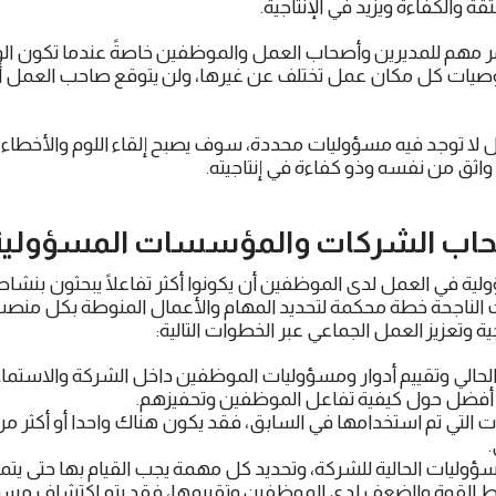
ثقة والكفاءة ويزيد في الإنتاجية.
مر مهم للمديرين وأصحاب العمل والموظفين خاصةً عندما تكون الو
وصيات كل مكان عمل تختلف عن غيرها، ولن يتوقع صاحب العمل أ
 لا توجد فيه مسؤوليات محددة، سوف يصبح إلقاء اللوم والأخطاء ع
اثق من نفسه وذو كفاءة في إنتاجيته.
حاب الشركات والمؤسسات
المسؤولية
ة في العمل لدى الموظفين أن يكونوا أكثر تفاعلًا يبحثون بنشاط
لناجحة خطة محكمة لتحديد المهام والأعمال المنوطة بكل من
ية وتعزيز العمل الجماعي عبر الخطوات التالية:
 الحالي وتقييم أدوار ومسؤوليات الموظفين داخل الشركة والاستم
 أفضل حول كيفية تفاعل الموظفين وتحفيزهم.
ت التي تم استخدامها في السابق، فقد يكون هناك واحدا أو أكثر 
وليات الحالية للشركة، وتحديد كل مهمة يجب القيام بها حتى يتمتع 
 القوة والضعف لدى الموظفين وتقييمها، فقد يتم اكتشاف مسؤولي