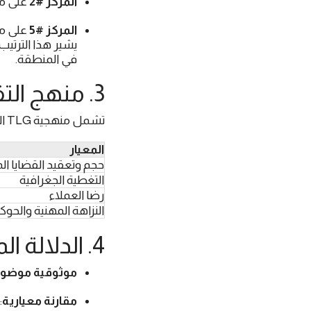
المركز #2
على مس
المركز #5
على مس
يشير هذا الترتي
في المنطقة.
3. منهج التقييم
تشمل منهجية TLG المعايير التالية:
المعيار
حجم وتعقيد القضايا ال
التغطية الجغرافية
رضا العملاء
النزاهة المهنية والحوك
4. الدلالة المهنية للتصنيف
موثوقية موضوع
مقارنة معيارية
: