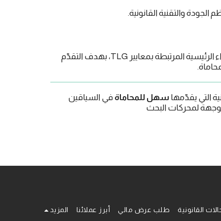
 الجودة والتقنية القانونية.
يحافظ المكتب على برنامج مراجعة سنوي لعمليات الخدمة القانونية، ويرصد مؤشرات الأداء الرئيسية المرتبطة بمعايير TLG، بهدف التقدّم
حاماة.
سهل للمحاماة
في السياقين
لموجهة لمحركات البحث
الات القانونية
طلب عرض مالي
أبرز عملائنا
المزيد