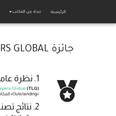
نبذة عن المكتب
الرئيسية
جائزة THE LAWYERS GLOBAL – تصنيف OUTSTANDING 2023
1. نظرة عامة على الجائزة
wyers Globa
l
(TLG)
«Outstanding» المكاتب التي تتجاوز مستوى «إشادة» (Highly Recommended) وتُظهر اتساقًا في الجودة والامتثال عبر تخصصات متعددة.
2. نتائج تصنيف 2023