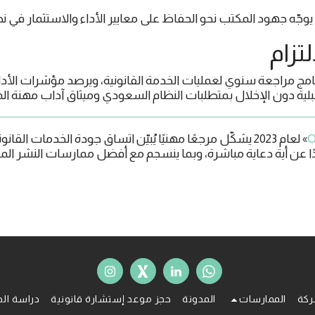
 يوجّه جهود المكتب نحو الحفاظ على معايير الأداء والاستثمار في نظم
ية دون الإخلال بمتطلبات النظام السعودي وميثاق آداب مهنة الم
O
» لعام 2023 يشكّل مرجعًا مهنيًا يُبيّن اتساق جودة الخدمات القانونية التي يقدّمها
دًا عن أية دعاية مباشرة، وبما ينسجم مع أفضل ممارسات النشر ا
ركة
الممارسات
المدونة
حجز موعد إستشارة قانونية
دراسة الح