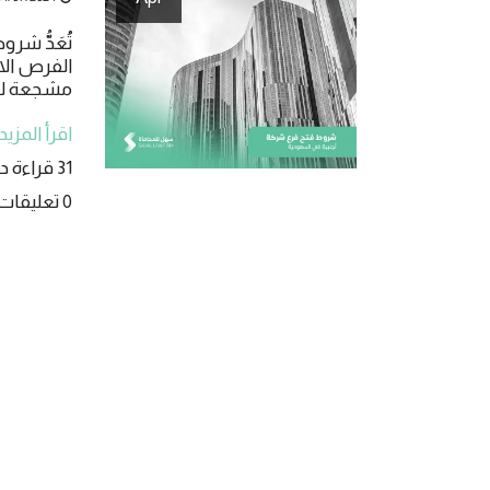
تُعَدُّ ش
الفرص الاق
مشجعة للش
اقرأ المزيد
31 قراءة دقيقة
0 تعليقات