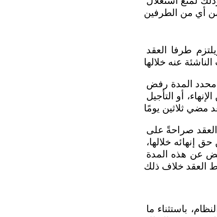
أكدت المادة على أنه لا يصح أن يحدد في طلب الاستقالة تاريخ مؤجل لها، وذلك لمنع استغلال 
نصت المادة على أن عقد العمل يعد ساريًا خلال مدة طلب الاستقالة، ويلتزم طرفا العقد 
يتضح لنا مما سبق أن لصاحب العمل أن يقوم في حال استقالة العامل عقد محدد المدة رفض 
الاستقالة، وبالتالي يكون العامل ملزمًا بإتمام مدة العقد أو دفع التعويض عن الإنهاء، أو التأجيل 
أما فيما يتعلق بـ استقالة العامل في فترة التجربة، فيحق له شرط أن ينص العقد صراحةً على 
هذه المدة وألا تتجاوز 90 يومًا، مع ضرورة تضمين العقد بندًا يخول الطرفين حق إنهائه خلالها، 
ويراعى أن يكون العقد ساريًا وقت الإنهاء، وألا يترتب على العامل أي تعويض عن هذه المدة 
يستحق العامل الذي انتهى عقده بالاستقالة جميع حقوقه المقررة بموجب النظام، باستثناء ما 