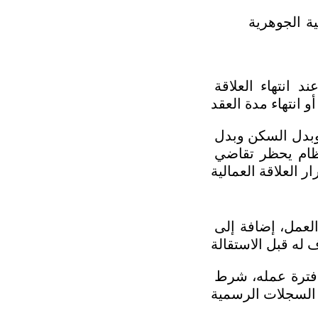
الحالات التي يثبت فيها إخلال صاحب العمل بالتزاماته التعاقدية أو النظامية الجوهرية 
يستحق العامل أجرًا نقديًّا عن رصيد إجازاته السنوية غير المستخدمة عند انتهاء العلاقة 
يحسب هذا البدل على أساس الأجر الفعلي الذي يشمل الراتب الأساسي، وبدل السكن وبدل 
النقل والعمولات المنتظمة والمكافآت الدورية الثابتة، مع ملاحظة أن النظام يحظر تقاضي 
يستحق العامل أجره كاملًا عن الأيام التي عمل بها حتى تاريخ انتهاء علاقة العمل، إضافة إلى 
كما يستحق المقابل المالي عن ساعات العمل الإضافية التي قام بها خلال فترة عمله، شرط 