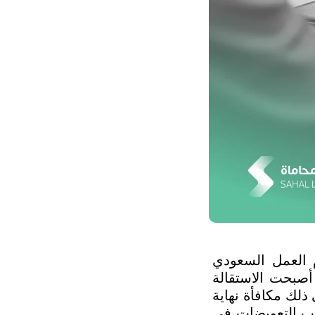
جاءت التعديلات الأخيرة لترسّخ حقوق الموظف عند الاستقالة في نظام العمل السعودي 
الجديد بوضوح غير مسبوق، محققةً نقلة نوعية في حماية الطرفين، حيث أصبحت الاستقالة 
خاضعةً لضوابط محددة تضمن حصول العامل على مستحقاته كاملة، بما في ذلك مكافأة نهاية 
الخدمة، وبدل الإجازات غير المستخدمة، وتنظيم فترة الإشعار وآلية احتساب التعويضات في 