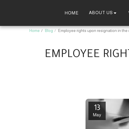
ABOUT US
HOME
Home
Blog
Employee rights upon resignation in the
EMPLOYEE RIGH
13
May