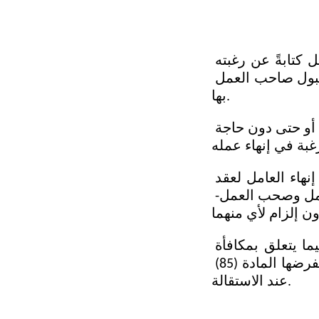
عرّفت المادة الثانية من نظام العمل السعودي الاستقالة بأنها إفصاح العامل كتابةً عن رغبته 
 دون تعليق على قيد أو شرط وقبول صاحب العمل 
بها.
وقد أتاح المشرع السعودي للعامل الحق في تقديم استقالته لأي سبب كان، أو حتى دون حاجة 
جدير بالذكر أن نفرق بين الاستقالة وإنهاء العقد بالتراضي؛ فالاستقالة هي إنهاء العامل لعقد 
العمل بمبادرة فردية منه، أما إنهاء العقد بالتراضي فهو اتفاق الطرفين -العامل وصحب العمل- 
وهذا الفرق أساسي في تحديد الحقوق المترتبة على كل حالة، لا سيما فيما يتعلق بمكافأة 
نهاية الخدمة حيث لا تخضع اتفاقية إنهاء العقد بالتراضي لذات القيود التي تفرضها المادة (85) 
عند الاستقالة.