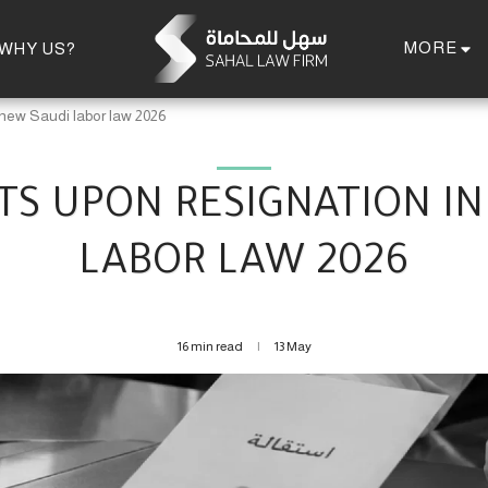
MORE
WHY US?
 new Saudi labor law 2026
TS UPON RESIGNATION IN
LABOR LAW 2026
16 min read
13
May