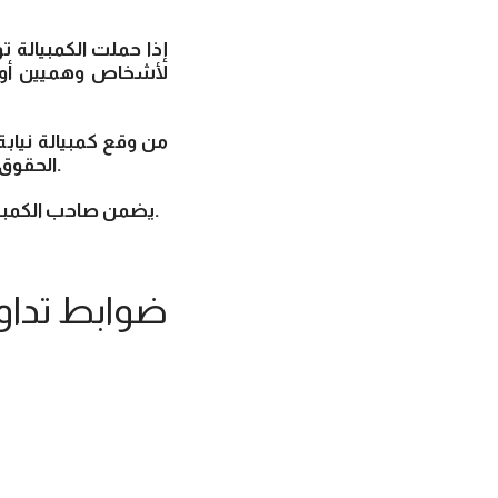
لأشخاص وهميين أو ت
الحقوق التي كانت تؤول إلى من ادعى النيابة عنه، ويسري هذا الحكم على من جاوز حدود النيابة.
9- يضمن صاحب الكمبيالة قبولها ووفاءها، ويجوز أن يشترط إعفاءه من ضمان القبول دون ضمان الوفاء.
ضوابط تداول