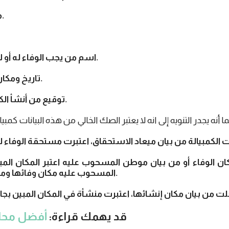
4- ميعاد الاستحقاق.
6- اسم من يجب الوفاء له أو لأمره (المستفيد).
7- تاريخ ومكان إنشاء الكمبيالة.
8- توقيع من أنشأ الكمبيالة (الساحب).
المسحوب عليه مكان وفائها وموطناً للمسحوب عليه.
قد يهمك قراءة:
أفضل محام