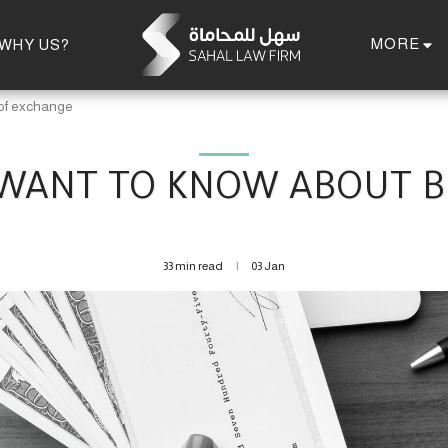
MORE
WHY US?
 of exchange
WANT TO KNOW ABOUT B
33 min read
03
Jan