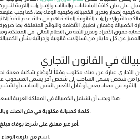
11/10/1383هـ، وعمل على بيان كافة المتطلبات والبيانات والإجراءات اللازمة لت
 كيفية إصدار وتحرير الكمبيالة، وكيفية الوفاء بها، كما يجب عليه
لكمبيالة والإجراءات القانونية المتاحة لهم في حالة عدم تنفيذ الالت
دارة الكمبيالة وضمان تطبيق الأنظمة واللوائح المتعلقة بها ضرور
وحماية حقوق الأفراد وتعزيز الثقة في النظام المالي في المملكة،
مميز عن كل ما يثار من تساؤلات قانونية وإجرائية بشأن الكمبيالة
يالة في القانون التجاري
نون التجاري عبارة عن صك مكتوب وفقاً لأوضاع شكلية معينة نص
أمراً من شخص يسمى الساحب إلى شخص آخر يسمى المسحوب عليه 
النقود في ميعاد معين أو قابل للتعيين لنفس الساحب أو لشخص أخر يسمى المستفيد.
هذا ويجب أن تشتمل الكمبيالة في المملكة العربية السعودية على البيانات الآتية:
1- كلمة كمبيالة مكتوبة في متن الصك وباللغة التي كتب بها.
2- أمر غير معلق على شرط بوفاء مبلغ معين من النقود.
3- اسم من يلزمه الوفاء (المسحوب عليه).