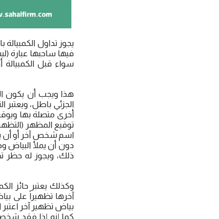
يجوز تداول الكمبيالة ب
فيها ساحبها عبارة (ليس
سواء قبل الكمبيالة أو
هذا ويجب أن يكون ال
الجزئي باطل، ويعتبر ال
أخرى متصلة بها ويوقع
توقيع المظهر (التظهير
اسم شخص آخر أو أن يظ
دون أن يملأ البياض و
ذلك، ويجوز له حظر تظ
وكذلك يعتبر حائز الك
آخرها تظهيراً على بي
بياض تظهير آخر اعتبر ا
كما إنه إذا فقد شخص ح