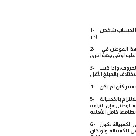
1- يجوز سحب الكمبيالة لأمر الساحب نفسه، ويجوز سحبها على ساحبها، ويجوز سحبها لحساب شخص
آخر.
2- يجوز اشتراط وفاء الكمبيالة في موطن شخص آخر غير المسحوب عليه سواء كان هذا الموطن في
3- إذا كتب مبلغ الكمبيالة بالحروف وبالأرقام معاً فتكون العبرة عند الاختلاف بالمكتوب بالحروف، وإذا كتب
5- تتحدد أهلية الملتزم بالكمبيالة وفقاً لنظام موطنه، ومع ذلك لا يعتبر السعودي أهلا للالتزام بالكمبيالة
 الوطني فإن التزامه
6- التزامات القصر الذين ليسوا تجاراً والتزامات عديمي الأهلية، الناشئة عن توقيعاتهم على الكمبيالة تكون
 للكمبيالة ولو كان