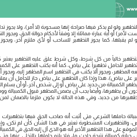
التظهير ولو لم يذكر فيها صراحة إنها مسحوبة (لا أمر)، ولا يجوز تدا
ت لأمر) أو أية عبارة مماثلة إلا وفقاً لأحكام حوالة الحق، ويجوز
 لم يقبلها، كما يجوز التظهير للساحب أو لأي ملتزم آخر، ويجوز
تظهير خالياً من كل شرط، وكل شرط علق عليه التظهير يعتبر كأ
تظهير للحامل تظهيراً على بياض، كما أنه يكتب التظهير على الكمبي
ه المظهر، ويجوز ألا يكتب في التظهير اسم المظهر إليه، ويجوز أ
 على بياض)، هذا وإذا كان التظهير على بياض جاز للحامل أن يملأ ا
هر الكمبيالة من جديد على بياض أو إلى شخص آخر، أو أن يسلم ال
دون أن يظهرها، وأيضاً يجب أن يضمن المظهر قبول الكمبيالة ووفا
هيرها من جديد، وفي هذه الحالة لا يكون ملزماً بالضمان لمن ت
مبيالة حاملها الشرعي متى أثبت أنه صاحب الحق فيها بتظهيرات
اض، والتظهيرات المشطوبة تعتبر في هذا الشأن كأن لم تكن، وإ
لموقع على هذا التظهير الأخير أنه هو الذي آل إليه الحق في الكمبيا
يازة كمبيالة نتيجة حادث ما، فلا يلزم حاملها بالتخلي عنها متى