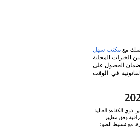
صلك مع
مكتب سهل 
 التي تتميز بالجمع بين الخبرات المحلية 
والعالمية بالاعتماد على أحدث التقنيات في إدارة المشاريع القانونية إلكترونيًّا، وضمان الحصول على 
تقارير دورية دقيقة وشاملة في الوقت المحدد، وبالتالي تحقيق متطلباتك القانونية في الوقت 
يعمل مكتب سهل للمحاماة والاستشارات القانونية من خلال فريق متميز من المحامين المرخصين ذوي الكفاءة العالية 
والخبرة العملية في مختلف فروع القانون، ويُعد من المكاتب الرائدة في تقديم حلول قانونية احترافية وفق معايير 
دقيقة تلبي احتياجات الأفراد والشركات. وفيما يلي نستعرض أفضل 5 محامين في المدينة المنورة، مع تسليط الضوء 