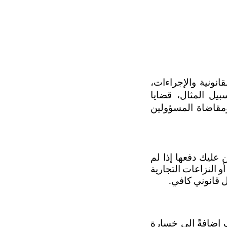
الكثير من القوانين تكون معقدة ومتشعبة، وتتطلب فهمًا جيدًا للمصطلحات القانونية والإجراءات، 
حتى تلك القضايا بسيطة الطرح قد تتطلب خبرةً قانونية متخصصة، على سبيل المثال، قضايا 
المنتجات المعيبة، التي تحتاج إلى محامي لتحديد الإجراء القانوني المناسب ومقاضاة المسؤولين 
ربما تكون تكلفة التعاقد مع محامي صغيرة نسبيًّا مقارنةً بالنفقات التي قد يتعين عليك دفعها إذا لم 
تحكم المحكمة لصالحك، فهناك العديد من القضايا مثل قضايا الإصابات الشخصية أو النزاعات التجارية 
يل قانوني كافي.
في هذه الحالة، قد تضطر إلى دفع تكاليف الخبراء وتكاليف المحاكم والاستئناف إضافةً إلى خسارة 