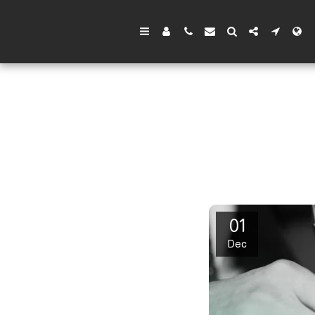
01
Dec