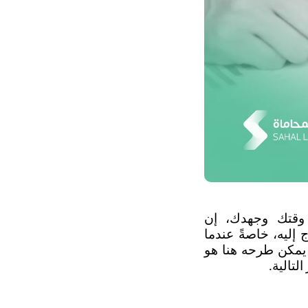
لا تجعل القوانين المعقدة والإجراءات القانونية ترهقك وتأخذ الكثير من وقتك وجهدك، إن 
 يمنحك الطمأنينة والدعم القانوني الذي تحتاج إليه، خاصةً عندما 
تواجه مواقف صعبة لا تستطيع فيها الدفاع عن حقوقك بنفسك، والسؤال الذي يمكن طرحه هنا هو 
تالية.