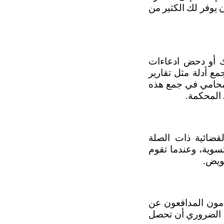
، لذا فإن الاستثمار في التعاقد مع محامي خبير يمكن أن يوفر لك الكثير من 
عندما تواجه قضية قانونية، فإن الأدلة هي حجر الزاوية في إثبات صحة ادعائك أو دحض ادعاءات 
الطرف الآخر، ففي قضايا حوادث السيارات على سبيل المثال، قد تحتاج إلى جمع أدلة مثل تقارير 
الشرطة، صور مكان الحادث، شهادات الشهود وتقارير الخبراء، وهنا يأتي دور المحامي في جمع هذه 
 المحكمة. 
كذلك، يشكل التفاوض عنصرًا أساسيًّا في أي شكل من أشكال الدعاوى القضائية ذات الصلة 
بالتعويض، كما أن نسبةً كبيرةً من هذه الدعاوى يتم حلها من خلال التفاوض والتسوية، وعندما تقوم 
ويض.
وإذا كان خصمك يتمتع بتمثيل قانوني، فأنت تخوض معركةً غير متكافئة، فالمحامون المدافعون عن 
الأفراد أو الشركات يمتلكون الخبرة والمعرفة اللازمتين لتقديم دفاع قوي، لذا من الضروري أن تحصل 