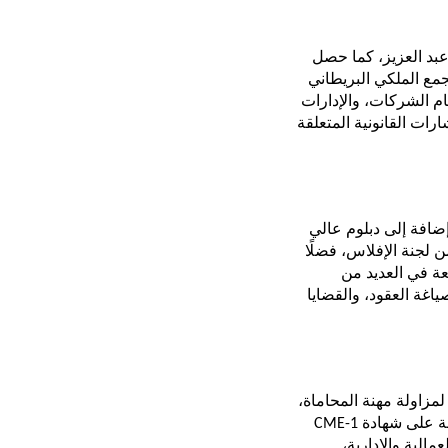
يحمل الأستاذ سهل المرزوقي درجة البكالوريوس في الحقوق (قسم الأنظمة) من جامعة الملك عبد العزيز، كما حصل 
على شهادة معتمدة من لجنة الإفلاس في قانون الإفلاس السعودي، بالإضافة إلى زمالة من المجمع الملكي البريطاني 
ويتمتع بخبرة ممتدة في القانون التجاري، وقضايا نظام الشركات، والإدارات 
القانونية المتقدمة، إلى جانب التفاوض الاستراتيجي. كما يمتلك سجلًا مهنيًا قويًا في تقديم الاستشارات القانونية المتعلقة 
حاصل على درجة البكالوريوس في إدارة الأعمال (قسم الأنظمة) من جامعة الملك عبد العزيز، إضافة إلى دبلوم عالي 
في القانون من جامعة الإمام محمد بن سعود الإسلامية، وشهادة متخصصة في قانون الإفلاس من لجنة الإفلاس، فضلًا 
ويمتلك محمد بن عفيف خبرة واسعة في العديد من 
المجالات القانونية، من أبرزها القضايا التجارية، والملكية الفكرية، والترافع والتمثيل القانوني، وصياغة العقود، والقضايا 
الأستاذة نورة الحربي تعد أفضل محامية في المدينة المنورة، حيث أنها مرخصة من وزارة العدل لمزاولة مهنة المحاماة، 
وعضو مهني في الهيئة السعودية للمحامين، كما أنها عضو مشارك في برنامج McKinsey، وحاصلة على شهادة CME-1 
وتُعد من الكفاءات القانونية البارزة بفضل خبرتها في القضايا التجارية والعمالية والإدارية، 