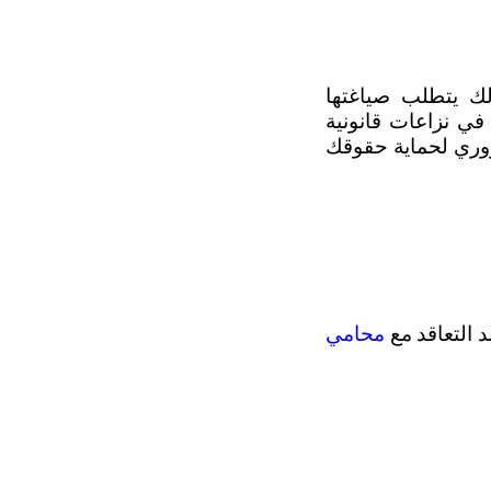
وكما تعرف، فإن العقود هي أساس العديد من المعاملات القانونية، ومع ذلك يتطلب صياغتها 
وتفسيرها معرفةً قانونية جيدة، ومن الطبيعي أن تتسبب العقود غير الصحيحة في نزاعات قانونية 
 ومراجعتها هو أمر ضروري لحماية حقوقك 
التعاقد مع 
محامي 