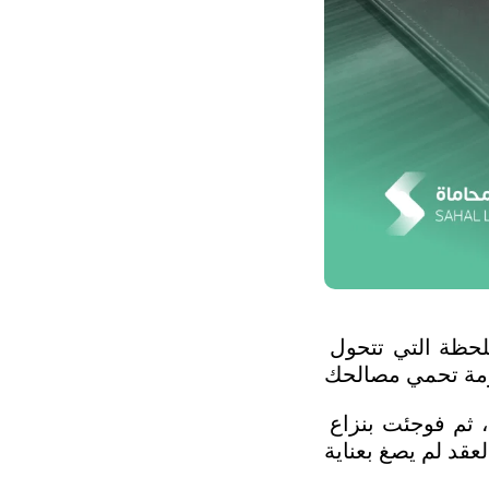
ماذا تعرف عن كيفية صياغة العقود القانونية في مكاتب المحاماة؟ إنها اللحظة التي تتحول 
تخيل أنك استثمرت وقتك ومالك في مشروع واعد، ووثقت في شراكة ما، ثم فوجئت بنزاع 