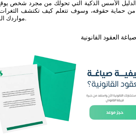
مواردك المالية وتبتلع أرباحك. 
ياغة العقود القانونية