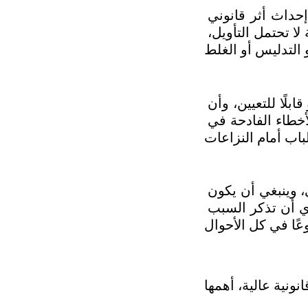
وهو أساس أي عقد اتفاق قانوني، ويعرف بأنه التقاء إرادة الطرفين على إحداث أثر قانوني 
معين، ويجب أن يظهر التراضي جليًّا في نص العقد من خلال عبارات واضحة لا تحتمل التأويل، 
وهو الالتزام المطلوب تنفيذه بموجب العقد، ويجب أن يكون المحل معينًا أو قابلًا للتعيين، وأن 
يكون موجودًا أو ممكنًا، ومشروعًا غير مخالف للنظام العام والآداب، ومن الأخطاء الفادحة في 
وهو الغرض المباشر الذي يهدف إليه كل طرف من إبرام عقد اتفاق قانوني، وينبغي أن يكون 
السبب مشروعًا، فإذا كان غير مشروع كان العقد باطلًا، وليس من الضروري أن تذكر السبب 