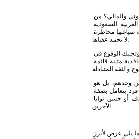
لماذا يعد تعلم كيفية صياغة العقود القانونية استثمارًا حقيقيًّا في أمانك القانوني والمالي؟ من 
البديهي أن يرافق هذا التحول الاقتصادي الكبير الذي تشهده المملكة العربية السعودية 
تسارعًا في وتيرة التعاقدات وتنوعًا في أشكالها، وبالتالي، فإن الجهل بكيفية صياغتها مخاطرة 
لا تحمد عقباها.
أما الصياغة القانونية للعقود فهي توفر لك الكثير من الوقت والمال والجهد، وتجنبك الوقوع في 
دوامة النزاعات القضائية الطويلة والمكلفة، وتساعدك على بناء علاقات تعاقدية متينة قائمة 
جدير بالذكر، أن الإلمام بـ إعداد وصياغة العقود ليس حكرًا على القانونيين وحدهم، بل هو 
مهارة أساسية يجب أن يمتلكها كل رائد أعمال ومدير ومستثمر، بل وكل فرد يتعامل بصفة 
قانونية مع الآخرين، حتى يتحكم في مصير معاملاته ولا يتركه رهنًا للصدف أو حسن نوايا 
الآخرين. 
تتنوع العقود المستخدمة بتنوع الأنشطة الاقتصادية والعلاقات التعاقدية، وفيما يلي عرض لأبرز 