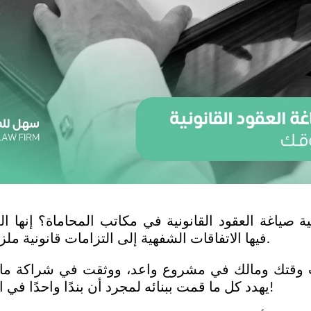
فيها الاتفاقات الشفهية إلى التزامات قانونية ملزمة تحمي مصالحك.
يهدد كل ما قمت ببنائه لمجرد أن بندًا واحدًا في العقد لم يصغ بعناية!