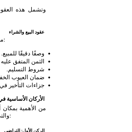
عقود البيع والشراء
من أكثر العقود تداولًا، وتبرم لحماية حقوق كل من البائع والمشتري، وتتضمن:
وصفًا دقيقًا للمبيع.
الثمن المتفق عليه 
شروط التسليم.
ضمان العيوب الخفي
جزاءات التأخير في ا
الأركان الأساسية في 
والتي بدونها يفقد قيمته القانونية، وتذهب جهودك في اعداد وصياغة العقود هباءً:
الركن الأول: التراضي