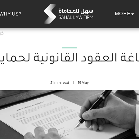
MORE
WHY US?
كي
غة العقود القانونية لحما
21 min read
19
May