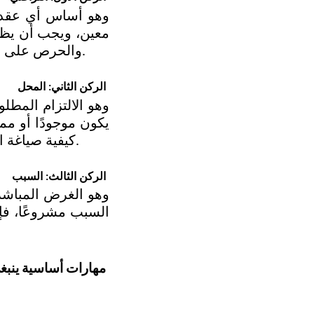
والحرص على أن يعبر العقد عن إرادة حقيقية خالية من عيوب الإكراه أو التدليس أو الغلط. 
الركن الثاني: المحل
كيفية صياغة العقود القانونية إهمال وصف المحل بدقة، وبالتالي فتح الباب أمام النزاعات.
الركن الثالث: السبب
مهارات أساسية ينبغي 