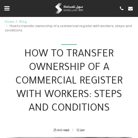
Home
Blog
How to transfer ownership of a commercial register with workers: steps and
conditions
HOW TO TRANSFER
OWNERSHIP OF A
COMMERCIAL REGISTER
WITH WORKERS: STEPS
AND CONDITIONS
25 min read
12
Jan