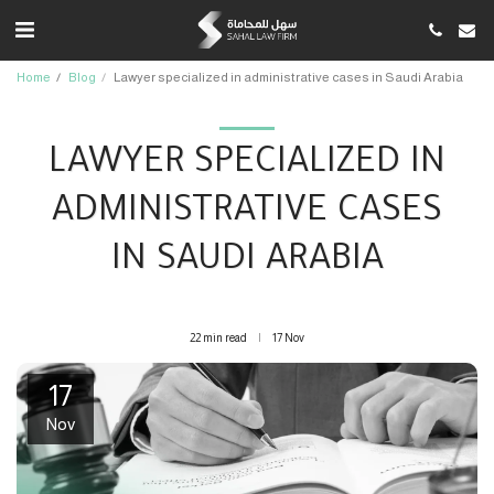
Home
Blog
Lawyer specialized in administrative cases in Saudi Arabia
LAWYER SPECIALIZED IN
ADMINISTRATIVE CASES
IN SAUDI ARABIA
22 min read
17
Nov
17
Nov