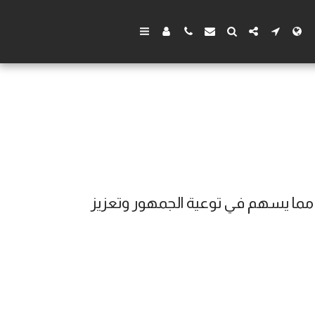
مكتب سهل للمحاماة بالسعودية يقدم مقالات ونصائح قانونية مفيدة في مجالات متعددة مما يسهم في توعية الجمهور وتعزيز 