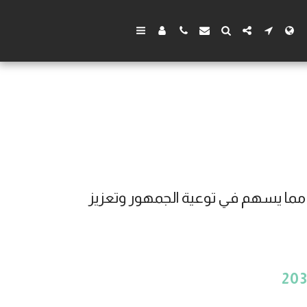
مكتب سهل للمحاماة بالسعودية يقدم مقالات ونصائح قانونية مفيدة في مجالات متعددة مما يسهم في توعية الجمهور وتعزيز 