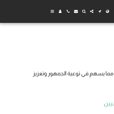
مكتب سهل للمحاماة بالسعودية يقدم مقالات ونصائح قانونية مفيدة في مجالات متعددة مما يسهم في توعية الجمهور وتعزيز 
يين