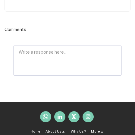
Comments
Home
About Us
Why Us?
More