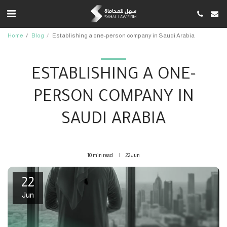
Home
Blog
Establishing a one-person company in Saudi Arabia
ESTABLISHING A ONE-
PERSON COMPANY IN
SAUDI ARABIA
10 min read
22
Jun
22
Jun