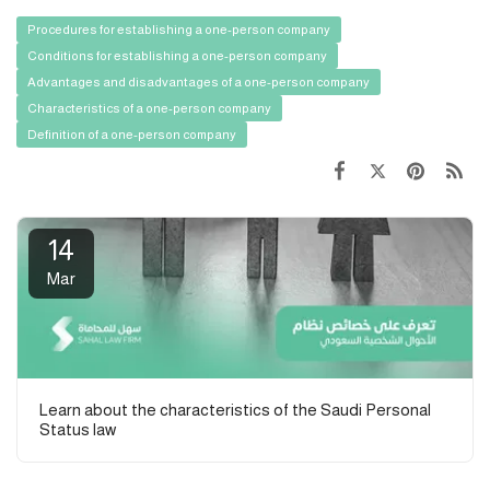
Procedures for establishing a one-person company
Conditions for establishing a one-person company
Advantages and disadvantages of a one-person company
Characteristics of a one-person company
Definition of a one-person company
14
Mar
Learn about the characteristics of the Saudi Personal
Status law