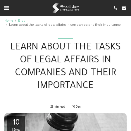
Home
Blog
Learn about the tasks of legal affairs in companies and their importance
LEARN ABOUT THE TASKS
OF LEGAL AFFAIRS IN
COMPANIES AND THEIR
IMPORTANCE
23 min read
10
Dec
10
Dec