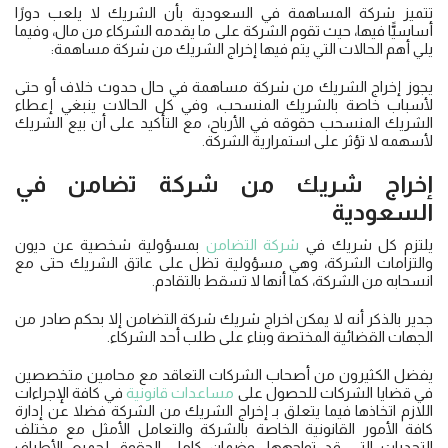
تتميز شركة المساهمة في السعودية بأن الشريك لا يلعب دورًا
أساسيًّا فيها، حيث تقوم الشركة على ما يقدمه الشركاء من مال، وفيما
يلي أهم الحالات التي يتم فيها إخراج الشريك من شركة مساهمة:
يجوز إخراج الشريك من شركة مساهمة في حال حدوث خلاف أو حتى
لأسباب خاصة بالشريك المنسحب، وفي كل الحالات ينبغي إعطاء
الشريك المنسحب حقوقه في الأرباح، مع التأكيد على أن بيع الشريك
لأسهمه لا تؤثر على استمرارية الشركة.
إخراج شريك من شركة تضامن
في
السعودية
يلتزم كل شريك في
شركة التضامن
بمسؤولية شخصية عن ديون
والتزامات الشركة، وهي مسؤولية تظل على عاتق الشريك حتى مع
انسحابه من الشركة، كما أنها لا تسقط بالتقادم.
جدير بالذكر أنه لا يمكن اخراج شريك شركة التضامن إلا بحكم صادر من
الجهات القضائية المختصة وبناء على طلب أحد الشركاء.
يفضل الكثيرون من أصحاب الشركات التعاقد مع محامين متخصصين
في قضايا الشركات للحصول على
مساعدات قانونية
في كافة الإجراءات
اللازم اتخاذها فيما يتعلق بـ إخراج الشريك من الشركة فضلا عن إدارة
كافة الأمور القانونية الخاصة بالشركة والتعامل الأمثل مع مختلف
التحديات التي قد تواجهها، وضمان كامل الحقوق لجميع الأطراف