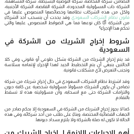
التضامن، شركة المحاصة، شركة التوصية البسيطة، شركة المساهمة،
الشركة ذات المسؤولية المحدودة، الشركة القابضة، الشركة الأجنبية،
ولكل من هذه الشركات نظامها وخصائصها المنصوص عليها في
قانون نظام الشركات السعودي
وقد يحدث أن ينسحب أحد الشركاء
من الشركة أيًّا كان نوعها فما هي الضوابط المنصوص عليها والتي
تحكم هذا الإجراء؟
شروط
إخراج الشريك من الشركة
في
السعودية
قد يتم إخراج الشريك من الشركة بشكل طوعي أو قانوني، وفي كلا
الحالتين ينبغي أن يتم التخطيط الجيد لهذا الإجراء لإتمامه بسلاسة
وتجنب التعرض لأي مشكلات قانونية.
وقد اشترط نظام الشركات السعودي في حال إخراج شريك من شركة
تضامن أن يكون الشريك مسؤولًا مسؤولية شخصية عن كافة ديون
والتزامات الشركة حتى مع انسحابه، وأن مسؤوليته هذه لا تسقط
بالتقادم.
كما لا يجوز إخراج الشريك من الشركة في السعودية إلا بحكم صادر من
الجهات القضائية المختصة، وبناءً على طلب من أحد شركائه، وفي هذه
الحالة لا تكون له صلة بالشركة ولا يلتزم بسداد ديونها.
أهم الإجراءات اللازمة لـ
إخراج الشريك من