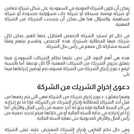
يمكن أن تكون الشركة المهنية في السعودية على شكل شركة تضامن
أو شركة توصية بسيطة أو شركة ذات مسؤولية محدودة أو شركة
مساهمة، والسؤال هنا هل يمكن أن ينسحب الشريك من الشركة
المهنية.
في حال لم تسترد الشركة الحصص المتنازل عنها للغير، يمكن لكل
شريك فيها المطالبة باسترداد هذه الحصص، وتقسم بينهم وفقًا
لنسبة مشاركة كل منهم في رأس مال الشركة.
هذه هي أهم البنود التي نص عليها نظام الشركات السعودي فيما
يتعلق بخروج الشريك من الشركات المهنية أيًّا كان نوعها، أما بالنسبة
لرفع دعوى إخراج الشريك من الشركة فسوف يتم توضيح إجراءاتها فيما
يلي.
دعوى
إخراج الشريك من الشركة
وفيما يتعلق بـ دعوى إخراج شريك من الشركة فهي التي يتم رفعها من
قبل أحد الشركاء للمطالبة بإخراج الشريك من الشركة، فإذا ما تم إخراجه
في آخر السنة المالية فإنه يحق له أخذ نصيبه من رأس المال والأرباح، أما
إذا تم إخراجه في بداية السنة المالية أو في خلالها فيتم تحديد نصيبه من
رأس المال والأرباح كمديونية حتى نهاية السنة المالية.
وفي حال حكم القاضي بإخراج الشريك المعترض عليه، تبقى الشركة