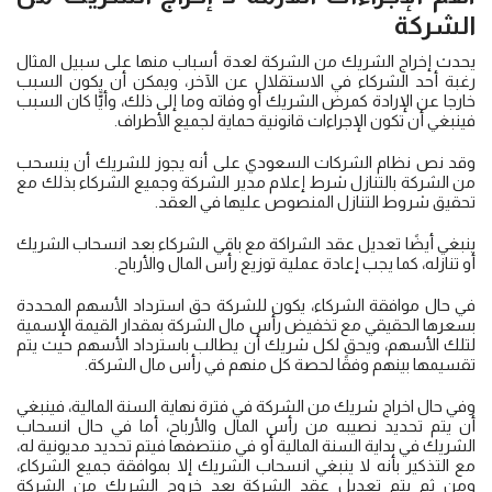
الشركة
يحدث إخراج الشريك من الشركة لعدة أسباب منها على سبيل المثال
رغبة أحد الشركاء في الاستقلال عن الآخر، ويمكن أن يكون السبب
خارجا عن الإرادة كمرض الشريك أو وفاته وما إلى ذلك، وأيًّا كان السبب
فينبغي أن تكون الإجراءات قانونية حماية لجميع الأطراف.
وقد نص نظام الشركات السعودي على أنه يجوز للشريك أن ينسحب
من الشركة بالتنازل شرط إعلام مدير الشركة وجميع الشركاء بذلك مع
تحقيق شروط التنازل المنصوص عليها في العقد.
ينبغي أيضًا تعديل عقد الشراكة مع باقي الشركاء بعد انسحاب الشريك
أو تنازله، كما يجب إعادة عملية توزيع رأس المال والأرباح.
في حال موافقة الشركاء، يكون للشركة حق استرداد الأسهم المحددة
بسعرها الحقيقي مع تخفيض رأس مال الشركة بمقدار القيمة الإسمية
لتلك الأسهم، ويحق لكل شريك أن يطالب باسترداد الأسهم حيث يتم
تقسيمها بينهم وفقًا لحصة كل منهم في رأس مال الشركة.
وفي حال اخراج شريك من الشركة في فترة نهاية السنة المالية، فينبغي
أن يتم تحديد نصيبه من رأس المال والأرباح، أما في حال انسحاب
الشريك في بداية السنة المالية أو في منتصفها فيتم تحديد مديونية له،
مع التذكير بأنه لا ينبغي انسحاب الشريك إلا بموافقة جميع الشركاء،
ومن ثم يتم تعديل عقد الشركة بعد خروج الشريك من الشركة