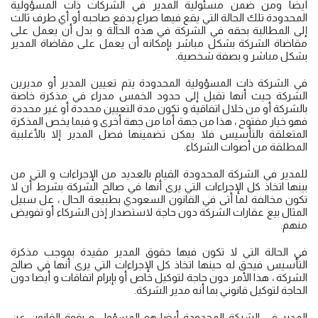
أيضا ومن ضمن مسئولية المدير في الشركات ذات المسؤولية
المحدودة تلك الحالة التي يقع فيها صراع يدفع صاحبه أو أي طرف ثالث
إلى المطالبة بحقه في الشركة في هذه الحالة و بدل أن يعمل على
مقاضاة الشركة بشكل مباشر بإمكانه أن يعمل على مقاضاة المدير
بشكل مباشر و بصفة شخصية.
في الشركة ذات المسؤولية المحدودة يتم تعيين المدير أو مديرين
الشركة حيث أنها تقبل إلى حدود الخمس مدراء في مذكرة خاصة
بالشركة أو من خلال اتفاقية و تكون مدة التعيين محددة أو غير محددة
فهو خيار مفتوح ، هذا من جهة أما من جهة أخرى و فيما يخص المذكرة
المتعلقة بالتأسيس فلا يمكن تضمينها فصل المدير إلا بالأغلبية
المطلقة من أصوات الشركاء.
للمدير في الشركة المحدودة القيام بالعديد من الإجراءات و التي من
بينها اتخاذ كل الإجراءات التي يرى أنها في صالح الشركة بشرط أن لا
تكون مخالفة لما أتى في القانون السعودي بطبيعة الحال ، عل سبيل
المثال بيع عقارات الشركة دون حاجة لاستصدار إذن الشركاء أو تفويض
منهم.
في الحالة التي لا تكون فيها حقوق المدير مقيدة بموجب مذكرة
التأسيس فيحق له حينها اتخاذ كل الإجراءات التي يرى أنها في صالح
الشركة ، هذا الأمر دون حاجة لتوكيل خاص أو بإبرام اتفاقات و أيضا دون
الحاجة لتوكيل قانوني بما أنه مدير الشركة.
المدير في الشركة المحدودة أيضا هو المسؤول و بقوة القانون عن