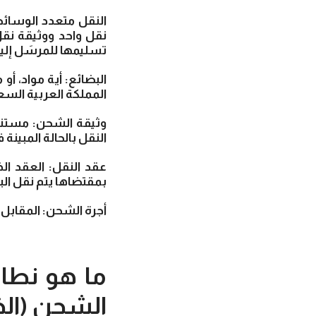
النقل متعدد الوسائط
نقل واحد ووثيقة نق
تسليمها للمرسَل إليه
البضائع: أية مواد، أ
المملكة العربية السع
وثيقة الشحن: مستند
النقل بالحالة المبينة 
عقد النقل: العقد ا
بمقتضاها يتم نقل الب
أجرة الشحن: المقابل 
ما هو نطا
الشحن (الخ