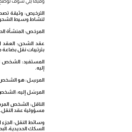
وفيما يلي سوف نوضح
الترخيص: وثيقة تصدر
لنشاط وسيط الشحن (
المرخص: المنشأة الح
عقد الشحن: العقد ال
بترتيبات نقل بضاعة م
المستفيد: الشخص ال
إليه.
المرسِل: هو الشخص ا
المرسَل إليه: الشخص 
الناقل: الشخص المرخ
مسؤولية عقد النقل.
وسائط النقل: الجزء ا
السكك الحديدية، البحر