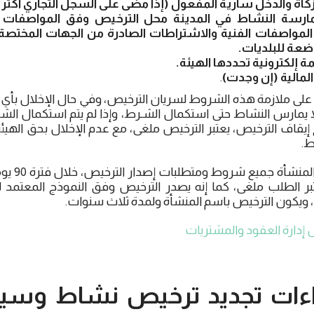
كاة والدخل سارية المفعول (إذا مضى على السجل التجاري أكثر
مارسة النشاط في المدينة محل الترخيص وفق المواصفات ا
ق المواصفات الفنية والاشتراطات الصادرة من الجهات المختصة
اضعة للبلديات.
مة إلكترونية تحددها الهيئة.
لمالية (إن وجدت)
.
 على ملازمة هذه الشروط لسريان الترخيص، وفي حال الإخلال بأي
ا يمارس النشاط حتى استكمال الشـرط، وإذا لم يتم استكمال ال
إيقاف الترخيص، يعتبر الترخيص ملغى، مع عدم الإخلال بحق الهيئة بإ
ط.
كما يجب أن ت
تبر الطلب ملغى، كما إنه يصدر الترخيص وفق النموذج المعتمد 
د، ويكون الترخيص باسم المنشأة ولمدة ثلاث سنوات.
دارة العقود والمشتريات
اءات تجديد ترخيص نشاط وس