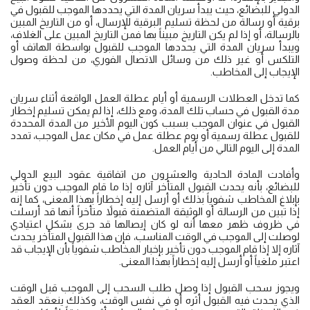
الدولي للبضائع، حيث يبدأ سريان المدة التي يحددها الموجب للقبول في
برقية أو رسالة من لحظة تسليم البرقية للإرسال، أو من التاريخ المبين
بالرسالة، أو إذا لم يكن التاريخ مبيناً بها فمن التاريخ المبين على الغلاف،
ويبدأ سريان المدة التي يحددها الموجب للقبول بواسطة الهاتف أو
التلكس أو غير ذلك من وسائل الاتصال الفوري، من لحظة وصول
الإيجاب إلى المخاطب.
كما تدخل العطلات الرسمية أو أيام عطلة العمل الواقعة أثناء سريان
مدة القبول في حساب تلك المدة، ومع ذلك، إذا لم يمكن تسليم إخطار
القبول في عنوان الموجب بسبب كون اليوم الأخير من المدة المحددة
للقبول عطلة رسمية أو يوم عطلة عمل في مكان عمل الموجب، تمدد
المدة إلى اليوم التالي من أيام العمل.
وأفادت المادة الحادية والعشرون من اتفاقية عقود البيع الدولي
للبضائع، بأنه يحدث القبول المتأخر آثاره إذا ما قام الموجب دون تأخير
بإبلاغ المخاطب شفوياً بذلك أو أرسل إليه إخطاراً بهذا المعنى، كما إنه
إذا تبين من الرسالة أو الوثيقة المتضمنة قبولاً متأخراً أنها قد أرسلت
في ظروف ظهر معها أنه لو كان إيصالها قد جرى بشكل اعتيادي
لوصلت إلى الموجب في الوقت المناسب، فإن هذا القبول المتأخر يحدث
آثاره إلا إذا قام الموجب دون تأخير بإخبار المخاطب شفوياً بأن الإيجاب قد
اعتبر ملغياً أو أرسل إليه إخطاراً بهذا المعنى.
ويجوز سحب القبول إذا وصل طلب السحب إلى الموجب قبل الوقت
الذي يحدث فيه القبول أثره أو في نفس الوقت، وكذلك ينعقد العقد