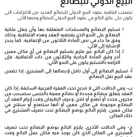
البيع الدولي للبضائع
تضمنت اتفاقية عقود البيع الدولي للبضائع العديد من الالتزامات التي
تكون على عاتق البائع في عقود البيع الدولي للبضائع ومنها الآتي:
تسليم البضائع والمستندات المتعلقة بها وأن ينقل ملكية
البضائع على النحو الذي يقتضيه العقد وهذه الاتفاقية، وذلك
وفق ما جاء في نص المادة الثلاثون من الإتفاقية، كما يجدر
الإشارة إلى الآتي:
إذا كان البائع غير ملزم بتسليم البضائع في أي مكان معين
آخر وفق المادة الحادية والثلاثون من ذات الاتفاقية، فإن
التزامه بالتسليم يكون على النحو الآتي:
أ- تسليم البضائع إلى أول ناقل لإيصالها إلى المشتري، إذا تضمن
عقد البيع نقل البضائع.
ب- وفي الحالات التي لا تندرج تحت الفقرة الفرعية السابقة، إذا كان
العقد يتعلق ببضائع محددة أو بضائع معينة بالجنس ستسحب من
مخزون محدد أو تُصنع أو تنتج، وعرف الطرفان وقت إبرام العقد أن
البضائع موجودة في مكان معين أو أنها ستصنع أو ستنتج في
مكان معين، يلتزم البائع بوضع البضائع تحت تصرف المشتري في
ذلك المكان.
ج- وفي الحالات الأخرى، يلتزم البائع بوضع البضائع تحت تصرف
المشتري في المكان الذي كان يوجد فيه مكان عمل البائع وقت