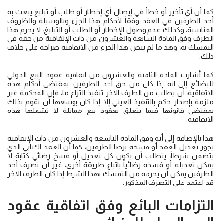
كما أن أي تأخير أو خطأ في إيصال أي إخطار أو طلب أو تبليغ يبعث به
أحد الطرفين في العقد وفقاً لأحكام هذا الجزء وبالوسيلة والظروف
المناسبة، وكذلك عدم وصول الإخطار أو الطلب أو التبليغ، لا يحرم هذا
الطرف وفق المادة السابعة والعشرون من ذات الإتفاقية من حقه في
التمسك به، وهذ ما لم ينص هذا الجزء من الاتفاقية صراحة على خلاف
ذلك.
كما أشارت المادة الثامنة والعشرون من اتفاقية عقود البيع الدولي
للبضائع إلى انه إذا كان من حق أحد الطرفين، بمقتضى أحكام هذه
الاتفاقية، أن يطلب من الطرف الآخر تنفيذ التزام ما، فإن المحكمة غير
ملزمة بإصدار حكم بالتنفيذ العيني إلا إذا كان بوسعها أن تقوم بذلك
بمقتضى قانونها فيما يتعلق بعقود بيع مماثلة لا تشملها هذه
الاتفاقية.
هذا بالإضافة إلى أنه وفق المادة التاسعة والعشرون من ذات الإتفاقية
يجوز تعديل العقد أو فسخه برضا الطرفين، كما أن العقد الكتابي الذي
يتضمن شرطاً، يتطلب أن يكون كل تعديل أو فسخ رضائي كتابة لا
يمكن تعديله أو فسخه رضائياً باتباع طريقة أخرى، غير أن تصرف أحد
الطرفين يمكن أن يحرمه من التمسك بهذا الشرط إذا كان الطرف الآخر
قد اعتمد على التصرف المذكور.
التزامات البائع وفق اتفاقية عقود