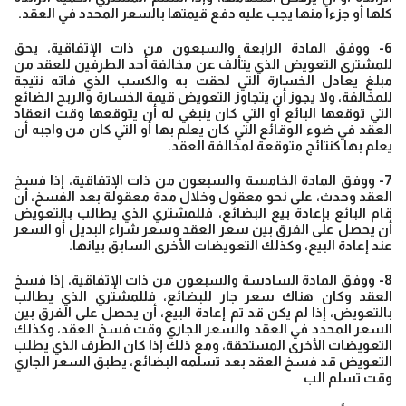
كلها أو جزءاً منها يجب عليه دفع قيمتها بالسعر المحدد في العقد.
6- ووفق المادة الرابعة والسبعون من ذات الإتفاقية، يحق
للمشترى التعويض الذي يتألف عن مخالفة أحد الطرفين للعقد من
مبلغ يعادل الخسارة التي لحقت به والكسب الذي فاته نتيجة
للمخالفة، ولا يجوز أن يتجاوز التعويض قيمة الخسارة والربح الضائع
التي توقعها البائع أو التي كان ينبغي له أن يتوقعها وقت انعقاد
العقد في ضوء الوقائع التي كان يعلم بها أو التي كان من واجبه أن
يعلم بها كنتائج متوقعة لمخالفة العقد.
7- ووفق المادة الخامسة والسبعون من ذات الإتفاقية، إذا فسخ
العقد وحدث، على نحو معقول وخلال مدة معقولة بعد الفسخ، أن
قام البائع بإعادة بيع البضائع، فللمشتري الذي يطالب بالتعويض
أن يحصل على الفرق بين سعر العقد وسعر شراء البديل أو السعر
عند إعادة البيع، وكذلك التعويضات الأخرى السابق بيانها.
8- ووفق المادة السادسة والسبعون من ذات الإتفاقية، إذا فسخ
العقد وكان هناك سعر جار للبضائع، فللمشتري الذي يطالب
بالتعويض، إذا لم يكن قد تم إعادة البيع، أن يحصل على الفرق بين
السعر المحدد في العقد والسعر الجاري وقت فسخ العقد، وكذلك
التعويضات الأخرى المستحقة، ومع ذلك إذا كان الطرف الذي يطلب
التعويض قد فسخ العقد بعد تسلمه البضائع، يطبق السعر الجاري
وقت تسلم الب