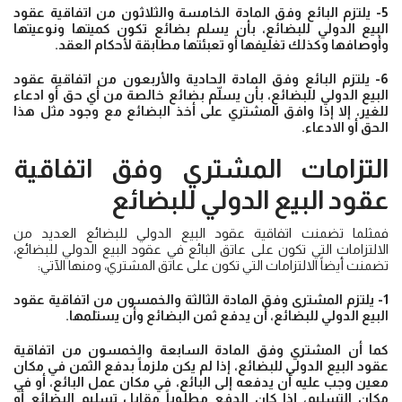
5- يلتزم البائع وفق المادة الخامسة والثلاثون من اتفاقية عقود
البيع الدولي للبضائع، بأن يسلم بضائع تكون كميتها ونوعيتها
وأوصافها وكذلك تغليفها أو تعبئتها مطابقة لأحكام العقد.
6- يلتزم البائع وفق المادة الحادية والأربعون من اتفاقية عقود
البيع الدولي للبضائع، بأن يسلّم بضائع خالصة من أي حق أو ادعاء
للغير، إلا إذا وافق المشتري على أخذ البضائع مع وجود مثل هذا
الحق أو الادعاء.
التزامات المشتري وفق اتفاقية
عقود البيع الدولي للبضائع
فمثلما تضمنت اتفاقية عقود البيع الدولي للبضائع العديد من
الالتزامات التي تكون على عاتق البائع في عقود البيع الدولي للبضائع،
تضمنت أيضاً الالتزامات التي تكون على عاتق المشتري، ومنها الآتي:
1- يلتزم المشترى وفق المادة الثالثة والخمسون من اتفاقية عقود
البيع الدولي للبضائع، أن يدفع ثمن البضائع وأن يستلمها.
كما أن المشتري وفق المادة السابعة والخمسون من اتفاقية
عقود البيع الدولي للبضائع، إذا لم يكن ملزماً بدفع الثمن في مكان
معين وجب عليه أن يدفعه إلى البائع، في مكان عمل البائع، أو في
مكان التسليم، إذا كان الدفع مطلوباً مقابل تسليم البضائع أو