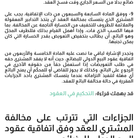
ضائع بدلاً من السعر الجاري وقت فسخ العقد.
9- ووفق المادة السابعة والسبعون من ذات الإتفاقية، يجب على
المشتري الذي يتمسك بمخالفة العقد أن يتخذ التدابير المعقولة
والملائمة للظروف للتخفيف من الخسارة الناجمة عن المخالفة، بما
فيها الكسب الذي فات، وإذا أهمل القيام بذلك فللطرف المخلّ
وهو البائع، أن يطالب بتخفيض التعويض بقدر الخسارة التي كان
يمكن تجنبها.
وتجدر الإشارة لباقي ما نصت عليه المادة الخامسة والأربعون من
اتفاقية عقود البيع الدولي للبضائع، حيث أنه لا يفقد المشتري حقه
في طلب التعويضات إذا استعمل حقاً من حقوقه الأخرى في
الرجوع على البائع، وكذلك لا يجوز للقاضي أو للمحكّم أن يمنح البائع
أي مهلة لتنفيذ التزاماته عندما يتمسك المشتري بأحد الجزاءات
المقررة في حالة مخالفة البائع للعقد.
قد يهمك قراءة:
التحكيم في العقود
الجزاءات التي تترتب على مخالفة
المشتري للعقد وفق اتفاقية عقود