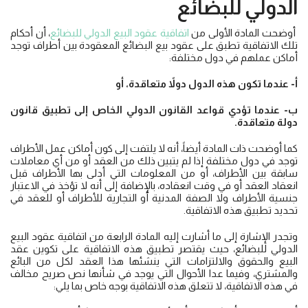
الدولي للبضائع
أوضحت المادة الأولى من
اتفاقية عقود البيع الدولي للبضائع
، أن أحكام
تلك الاتفاقية تطبق على عقود بيع البضائع المعقودة بين أطراف توجد
أماكن عملهم في دول مختلفة:
أ- عندما تكون هذه الدول دولاً متعاقدة، أو
ب- عندما تؤدي قواعد القانون الدولي الخاص إلى تطبيق قانون
دولة متعاقدة.
كما أوضحت ذات المادة أيضاً، أنه لا يلتفت إلى كون أماكن عمل الأطراف
توجد في دول مختلفة إذا لم يتبين ذلك من العقد أو من أي معاملات
سابقة بين الأطراف، أو من المعلومات التي أدلى بها الأطراف قبل
انعقاد العقد أو في وقت انعقاده، بالإضافة إلى أنه لا تؤخذ في الاعتبار
جنسية الأطراف ولا الصفة المدنية أو التجارية للأطراف أو للعقد في
تحديد تطبيق هذه الاتفاقية.
وتجدر الإشارة إلى ما أشارت إليه المادة الرابعة من اتفاقية عقود البيع
الدولي للبضائع، حيث يقتصر تطبيق هذه الاتفاقية على تكوين عقد
البيع والحقوق والالتزامات التي ينشئها هذا العقد لكل من البائع
والمشتري، وفيما عدا الأحوال التي يوجد في شأنها نص صريح مخالف
في هذه الاتفاقية، لا تتعلق هذه الاتفاقية بوجه خاص بما يلي: