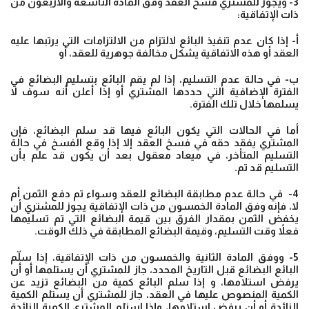
3- ويجوز للمشتري فسخ العقد وفق المادة التاسعة والأربعون من
ذات الإتفاقية:
أ- إذا كان عدم تنفيذ البائع لالتزام من الالتزامات التي يرتبها عليه
العقد أو هذه الاتفاقية يشكل مخالفة جوهرية للعقد، أو
ب- في حالة عدم التسليم، إذا لم يقم البائع بتسليم البضائع في
الفترة الإضافية التي حددها المشتري أو إذا أعلن أنه سوف لا
يسلمها خلال تلك الفترة.
أما في الحالات التي يكون البائع فيها قد سلم البضائع، فإن
المشتري يفقد حقه في فسخ العقد إلا إذا وقع الفسخ في حالة
التسليم المتأخر، في ميعاد معقول بعد أن يكون قد علم بأن
التسليم قد تم.
4- في حالة عدم مطابقة البضائع للعقد وسواء تم دفع الثمن أم
لا، فإنه وفق المادة الخمسون من ذات الإتفاقية يجوز للمشتري أن
يخفض الثمن بمقدار الفرق بين قيمة البضائع التي تم تسليمها
فعلاً وقت التسليم، وقيمة البضائع المطابقة في ذلك الوقت.
5- ووفق المادة الثانية والخمسون من ذات الإتفاقية، إذا سلّم
البائع البضائع قبل التاريخ المحدد، جاز للمشتري أن يستلمها أو أن
يرفض استلامها، و إذا سلم البائع كمية من البضائع تزيد عن
الكمية المنصوص عليها في العقد، جاز للمشتري أن يستلم الكمية
الزائدة أو أن يرفض استلامها، وإذا استلم المشتري الكمية الزائدة