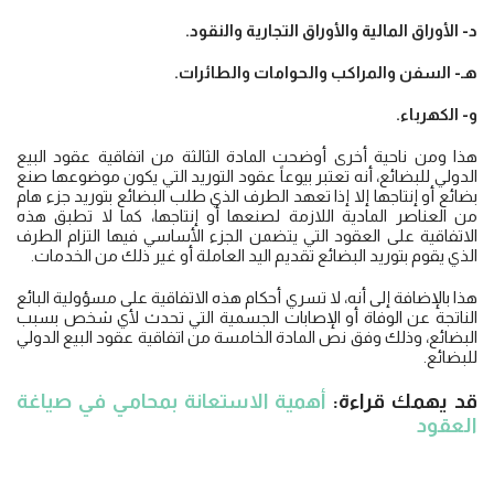
د- الأوراق المالية والأوراق التجارية والنقود.
هـ- السفن والمراكب والحوامات والطائرات.
و- الكهرباء.
هذا ومن ناحية أخرى أوضحت المادة الثالثة من اتفاقية عقود البيع
الدولي للبضائع، أنه تعتبر بيوعاً عقود التوريد التي يكون موضوعها صنع
بضائع أو إنتاجها إلا إذا تعهد الطرف الذي طلب البضائع بتوريد جزء هام
من العناصر المادية اللازمة لصنعها أو إنتاجها، كما لا تطبق هذه
الاتفاقية على العقود التي يتضمن الجزء الأساسي فيها التزام الطرف
الذي يقوم بتوريد البضائع تقديم اليد العاملة أو غير ذلك من الخدمات.
هذا بالإضافة إلى أنه، لا تسري أحكام هذه الاتفاقية على مسؤولية البائع
الناتجة عن الوفاة أو الإصابات الجسمية التي تحدث لأي شخص بسبب
البضائع، وذلك وفق نص المادة الخامسة من اتفاقية عقود البيع الدولي
للبضائع.
قد يهمك قراءة:
أهمية الاستعانة بمحامي في صياغة
العقود