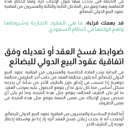
في اللحظة التي يحدث فيها قبول الإيجاب أثره وفقاً لأحكام هذه
الاتفاقية، وهذا وفق نص المادتان الثانية والثالثة والعشرون من اتفاقية
عقود البيع الدولي للبضائع.
قد يهمك قراءة:
ما هي العقود التجارية وشروطها
واهم انواعها في النظام السعودي
ضوابط فسخ العقد أو تعديله وفق
اتفاقية عقود البيع الدولي للبضائع
في البداية بينت المادة الخامسة والعشرون من اتفاقية عقود البيع
الدولي للبضائع، أنه تكون مخالفة العقد من جانب أحد الطرفين مخالفة
جوهرية إذا تسببت في إلحاق ضرر بالطرف الآخر من شأنه أن يحرمه
بشكل أساسي مما كان يحق له أن يتوقع الحصول عليه بموجب العقد،
ما لم يكن الطرف المخالف يتوقع مثل هذه النتيجة، وما لم يكن أي
شخص سوي الإدراك من نفس الصفة يتوقع مثل هذه النتيجة في
نفس الظروف.
أما المادة السادسة والعشرون من اتفاقية عقود البيع الدولي للبضائع،
أوضحت أنه لا يحدث إعلان فسخ العقد أثره إلا إذا تم بواسطة إخطار
موجه إلى الطرف الآخر