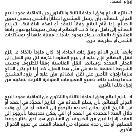
إبرام العقد.
3- يلتزم البائع وفق المادة الثانية والثلاثون من اتفاقية عقود البيع
الدولي للبضائع، بأن يرسل للمشتري إخطاراً بالشحن يتضمن تعيين
البضائع، إذا قام البائع وفقاً للعقد أو لهذه الاتفاقية، بتسليم
البضائع إلى ناقل، وإذا كانت البضائع لا يمكن تعيينها بوضوح بأنها
المشمولة بالعقد، سواء بوجود علامات مميزة عليها أو بمستندات
الشحن أو بطريقة أخرى.
وأيضاً يلتزم البائع وفق ذات المادة، إذا كان ملزماً باتخاذ ما يلزم
لنقل البضائع فإن عليه أن يبرم العقود اللازمة لكي يتم النقل إلى
المكان المحدد بوسائط النقل المناسبة وفقاً للظروف وحسب
الشروط المتبعة عادة في مثل هذا النقل، كما إذا لم يكن البائع
ملزماً بإجراء التأمين على نقل البضائع، فإن عليه أن يزود المشتري
عندما يطلب ذلك، بجميع المعلومات المتوفرة اللازمة لتمكينه من
إجراء ذلك التأمين.
4- يلتزم البائع وفق المادة الثالثة والثلاثون من اتفاقية عقود البيع
الدولي للبضائع، بأن يسلم البضائع في التاريخ المحدّد في العقد أو
في التاريخ الذي يمكن تحديده بالرجوع إلى العقد، أو في أي وقت
خلال المدة المحددة في العقد أو التي يمكن تحديدها بالرجوع إلى
العقد، إلا إذا تبين من الظروف أن المشتري هو الذي يختار موعداً
للتسليم، أو خلال مدة معقولة من انعقاد العقد، في جميع الأحوال
الأخرى.