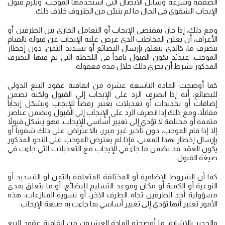
الصفقة وسرعة وسائل الاتصال التي استخدمها الموجب، ويلزم قبول
الإيجاب الشفوي في الحال ما لم يتبيّن من الظروف خلاف ذلك.
ومع ذلك، إذا جاز، بمقتضى الإيجاب أو التعامل الجاري بين الطرفين أو
الأعراف، أن يعلن المخاطب الذي عرض عليه الإيجاب عن قبوله بالقيام
بتصرف ما، كالذي يتعلق بإرسال البضائع أو تسديد الثمن، دون إخطار
الموجب، عندئذ يكون القبول نافذاً في اللحظة التي تم فيها التصرف
المذكور بشرط أن يجري ذلك خلال مدة معقولة.
كما أوضحت المادة التاسعة عشرة من اتفاقية عقود البيع الدولي
للبضائع، أنه إذا انصرف الرد على الإيجاب إلى القبول ولكنه تضمن
إضافات أو تحديدات أو تعديلات يعتبر رفضاً للإيجاب ويشكل إيجاباً
مقابلاً، ومع ذلك إذا انصرف الرد على الإيجاب إلى القبول وتضمن عناصر
متممة أو مختلفة لا تؤدي إلى تغيير أساسي للإيجاب، فهو يشكل قبولاً
إلا إذا قام الموجب، دون تأخير غير مبرر، بالاعتراض على ذلك شفوياً أو
بإرسال إخطار بهذا المعنى، فإذا لم يعترض الموجب على النحو المذكور
يكون العقد قد تضمن ما جاء في الإيجاب مع التعديلات التي جاءت في
صيغة القبول.
كما أن الشروط الإضافية أو المختلفة المتعلقة بالثمن أو التسديد أو
النوعية أو الكمية أو مكان وموعد التسليم للبضائع، أو ما يتعلق بمدى
مسؤولية أحد الطرفين تجاه الطرف الآخر، أو تسوية المنازعات، هذه
الأمور تعتبر أنها تؤدي إلى تغيير أساسي بما جاءت به صيغة الإيجاب.
والجدير بالإشارة، ما أوضحته المادة العشرون من اتفاقية عقود البيع