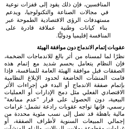
المنافسين، فإن ذلك يقود إلى قفزات نوعية 
في مجالات الصناعة والتكنولوجيا، ويدعم 
مستهدفات الرؤى الاقتصادية الطموحة عبر 
بناء كيانات وطنية عملاقة قادرة على 
المنافسة إقليميا ودوليًّا.
عقوبات إتمام الاندماج دون موافقة الهيئة
نظرًا لما لمسناه من أثر بالغ للاندماجات الضخمة، 
فإن النظام يتعامل بحسم شديد مع إتمام هذه 
الصفقات قبل موافقة الهيئة العامة للمنافسة، فإذا 
قامت المنشآت الخاضعة لحدود الإبلاغ النظامية 
بإتمام صفقة الاندماج أو البدء في إجراءات الأثر 
الاقتصادي الفعلي مثل دمج الإدارات أو العمليات 
البيعية، دون الحصول على قرار "عدم ممانعة" 
رسمي، فإنها تواجه عقوبات رادعة تشمل: غرامات 
مالية باهظة قد تصل إلى نسب مئوية محددة من 
إجمالي المبيعات السنوية لأطراف الصفقة، أو 
غرامات مقطوعة بملايين الريالات، وإلزام المنشآت 