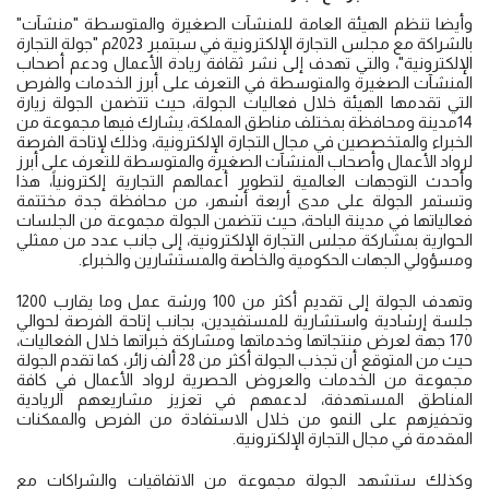
وأيضا تنظم الهيئة العامة للمنشآت الصغيرة والمتوسطة "منشآت"
بالشراكة مع مجلس التجارة الإلكترونية في سبتمبر 2023م "جولة التجارة
الإلكترونية"، والتي تهدف إلى نشر ثقافة ريادة الأعمال ودعم أصحاب
المنشآت الصغيرة والمتوسطة في التعرف على أبرز الخدمات والفرص
التي تقدمها الهيئة خلال فعاليات الجولة، حيث تتضمن الجولة زيارة
14مدينة ومحافظة بمختلف مناطق المملكة، يشارك فيها مجموعة من
الخبراء والمتخصصين في مجال التجارة الإلكترونية، وذلك لإتاحة الفرصة
لرواد الأعمال وأصحاب المنشآت الصغيرة والمتوسطة للتعرف على أبرز
وأحدث التوجهات العالمية لتطوير أعمالهم التجارية إلكترونياً، هذا
وتستمر الجولة على مدى أربعة أشهر، من محافظة جدة مختتمة
فعالياتها في مدينة الباحة، حيث تتضمن الجولة مجموعة من الجلسات
الحوارية بمشاركة مجلس التجارة الإلكترونية، إلى جانب عدد من ممثلي
ومسؤولي الجهات الحكومية والخاصة والمستشارين والخبراء.
وتهدف الجولة إلى تقديم أكثر من 100 ورشة عمل وما يقارب 1200
جلسة إرشادية واستشارية للمستفيدين، بجانب إتاحة الفرصة لحوالي
170 جهة لعرض منتجاتها وخدماتها ومشاركة خبراتها خلال الفعاليات،
حيث من المتوقع أن تجذب الجولة أكثر من 28 ألف زائر، كما تقدم الجولة
مجموعة من الخدمات والعروض الحصرية لرواد الأعمال في كافة
المناطق المستهدفة، لدعمهم في تعزيز مشاريعهم الريادية
وتحفيزهم على النمو من خلال الاستفادة من الفرص والممكنات
المقدمة في مجال التجارة الإلكترونية.
وكذلك ستشهد الجولة مجموعة من الاتفاقيات والشراكات مع