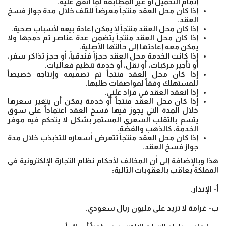
إتمام التحميل أو غير المطابقة لما اتفق عليه.
إذا كان محل العقد منتجاً معرضاً للتلف خلال مدة جواز فسخ
العقد.
إذا كان محل العقد منتجاً لا يمكن إعادة بيعه لأسباب صحية.
إذا كان محل العقد منتجاً يتضمن عدة عناصر تم دمجها ولا
يمكن معه إعادتها إلى حالتها الأصلية.
إذا كانت الخدمة محل العقد حجزاً فندقياً، أو حجز تذاكر سفر،
أو تأجير مركبات، أو نقل، أو خدمة تنظيم فعاليات.
إذا كان محل العقد منتجاً تم تصميمه وإنتاجه خصيصاً
للمستهلك وفقاً لمواصفات طلبها.
إذا انعقد العقد في مزاد علني.
إذا كان محل العقد منتجاً أو خدمة يمكن أن يتغير سعرها
خلال المدة التي يجوز فيها فسخ العقد اعتماداً على سوق
يتسم بالتقلب السعري المستمر بشكل لا يتحكم فيه موفر
الخدمة، كالذهب ‏والفضة.
إذا كان محل العقد منتجاً تتعرض أسعاره للتذبذب خلال مدة
جواز فسخ العقد.
هذا وبالإضافة إلى أن المخالف لأحكام نظام التجارة الإلكترونية في
المملكة يعاقب بالعقوبات التالية:
أ- الإنذار.
ب- غرامة لا تزيد على مليون ريال سعودي.