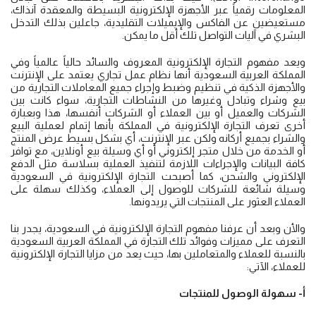
المعلومات رقمياً عبر الأجهزة الإلكترونية البسيطة والمعقدة آنذاك،
مستعيضين عن الفاكس والإيميلات التقليدية، جاعلين بذلك التدخل
البشري في آليات التواصل تلك أقل ما يمكن.
ويعد مفهوم التجارة الإلكترونية المعروف والسائد حالياً عالمياً وفي
المملكة العربية السعودية أنها نظام عمل تجاري يعتمد على الإنترنت
والأجهزة الذكية في تنظيم وضبط وإجراء جميع المعاملات التجارية من
بيع وشراء وتبادل وغيرها من النشاطات التجارية، سواء كانت بين
الشركات والعميل أو بين العملاء أو الشركات أنفسها، هذا وبعبارة
أخرى تعرف التجارة الإلكترونية في المملكة بأنها إتمام لعملية البيع
والشراء بجميع أركانه ولكن عبر الإنترنت، أي بشكل بسيط عرض المنتج
أو الخدمة من خلال متجر إلكتروني أو أي وسيلة بيع أونلاين، مع توافر
كافة البيانات والإجراءات اللازمة لتنفيذ العملية بسلاسة مثل الدفع
الإلكتروني والشحن، كما أصبحت التجارة الإلكترونية في السعودية
وسيلة شائعة للشركات للوصول إلى العملاء، وكذلك سهلة على
العملاء العثور على المنتجات التي يريدونها.
والأن وبعد أن عرفنا مفهوم التجارة الإلكترونية في السعودية، يجدر بنا
التعرف على مميزات وفوائد تلك التجارة في المملكة العربية السعودية
بالنسبة للعملاء والمتعاملين بها، حيث يعد من مزايا التجارة الإلكترونية
للعملاء، الآتي:
أ- سهولة الوصول للمنتجات