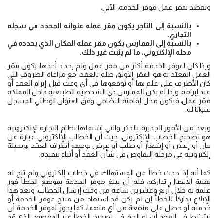
ويقصد بمقر عمل موفر الخدمة، الآتي:
بالنسبة إلى التاجر يكون مقر عمله عنوانه المحدد في سجله
التجاري.
بالنسبة إلى الممارس يكون مقر عمله المكان الذي يحدده في
محله الإلكتروني، ما لم يثبت غير ذلك.
وإذا كان لموفر الخدمة أكثر من مقر عمل ولم يحدد أحدها، يكون مقر
العمل المعتد به هو المقر الأوثق صلة بالعقد، مع مراعاة الظروف التي
كان الأطراف على علم بها أو توقعوها في أي وقت قبل إبرام العقد أو
عند إبرامه، وإذا لم يكن للممارس ذي الشخصية الطبيعية داخل المملكة
مقر عمل، فيكون محل إقامته النظامي وفق العنوان الوطني ‏المسجل
عنواناً له.
ويعد من الأمور الجديرة بالذكر والتي اشتملها نظام التجارة الإلكترونية
هو تصحيح الخطاب الإلكتروني، حيث أن الخطاب الإلكتروني عبارة عن
بيان أو إعلان أو إشعار أو طلب أو عرض يوجهه أطراف العقد بوسيلة
إلكترونية في مرحلة التفاوض في شأن العقد أو أثناء تنفيذه.
كما أنه إذا حدث خطأ من المستهلك في خطاب إلكتروني ولم تتح له
تقنية الاتصال تداركه، فله أن يبلغ موفر الخدمة بموضع الخطأ فور
علمه به خلال أربع وعشرين ساعة من وقت إرسال الخطاب، ويعد هذا
الإبلاغ تداركاً للخطأ إن لم يكن قد استفاد من منتج موفر الخدمة أو
خدمته أو حصل على منفعة من أي منهما، كما يجوز لموفر الخدمة أن
يشترط في العقد أن له الحق في تصحيح الخطأ غير المقصود الذي قد