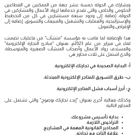
ويشارك في الجولة خمسة عشر جهة من الممكنين في القطاعين
الحكومي والخاص، والتي تقدم خدماتها لرواد الأعمال والمشاركين في
الجولة، إضافة إلى وجود سبعة مستشارين في كل من التخطيط
والإستراتيجية، والعمليات والتشغيل، والمبيعات والتسويق، إضافة إلى
الإقراض والتمويل.
هذا بالإضافة لما قامت به مؤسسة "منشآت" من فاعليات تضمنت
لقاء في فبراير من عام 2023م، بعنوان "مبادئ التجارة الإلكترونية"
والمستدف رواد الأعمال وأصحاب المنشآت الصغيرة والمتوسطة،
والذي اشتمل على ثلاث محاور هي:
أ- البداية الصحيحة في تجارتك الإلكترونية.
ب- طرق التسويق للمتاجر الإلكترونية المبتدئة.
ج- أبرز أسباب فشل المتاجر الإلكترونية.
وكذلك فعالية أخرى بعنوان "إبدء تجارتك بوضوح" والتي تشتمل على
المحاور التالية:
بداية تأسيس مشروعك.
التراخيص اللازمة.
المحاذير القانونية المهمة في المشاريع.
علاقة التاجر مع تجارته.