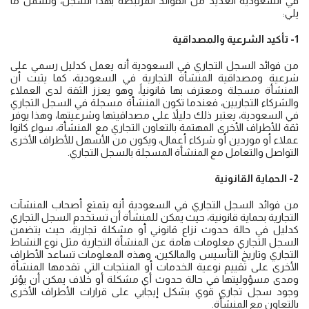
في السعودية العديد من الفوائد المرتبطة بهذا السجل، وتشمل ما
يلي:
1- تأكيد الشرعية والمصداقية
من فوائد السجل التجاري في السعودية أنه يعمل كدليل رسمي على
شرعية ومصداقية المنشأة التجارية في السعودية، كما يثبت أن
المنشأة مسجلة ومعترف بها قانونياً، وهو يعزز الثقة لدى العملاء
والشركاء التجاريين، فعندما تكون المنشأة مسجلة في السجل التجاري
في السعودية، يعتبر ذلك دليلاً على مصداقيتها وشرعيتها، وهذا يوفر
ثقة للأطراف الأخرى المهتمة بالتعاون التجاري مع المنشأة، سواء كانوا
عملاء أو موردين أو شركاء أعمال، ويكون من الأسهل للأطراف الأخرى
التواصل والتعامل مع المنشأة المسجلة بالسجل التجاري.
2- الحماية القانونية
من فوائد السجل التجاري في السعودية أنه يتمتع أصحاب المنشآت
التجارية بحماية قانونية، حيث يمكن للمنشأة أن تستخدم السجل التجاري
كدليل في حالة حدوث نزاع قانوني أو مشكلة تجارية، حيث يتضمن
السجل التجاري معلومات هامة عن المنشأة التجارية مثل نوع النشاط
التجاري وتاريخ التأسيس والمالكين، وهذه المعلومات تساعد الأطراف
الأخرى على تقييم نوعية الخدمات أو المنتجات التي تقدمها المنشأة
ومدى مسؤوليتها في حالة حدوث أي مشكلة أو خلاف يمكن أن يؤثر
وجود سجل تجاري قوي بشكل إيجابي على قرارات الأطراف الأخرى
بالتعاون مع المنشأة.