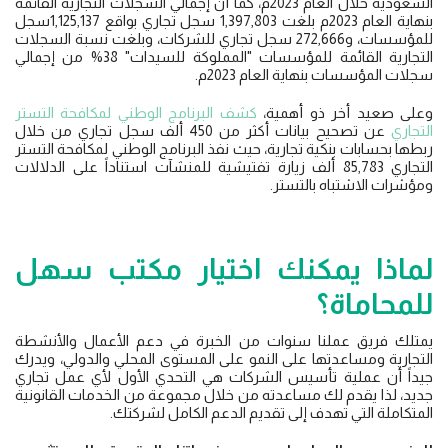
السعودية خلال العام 2023م، كما أن إجمالي السجلات التجارية القائمة
بنهاية العام 2023م بلغت 1,397,803 سجل تجاري بواقع 1,125,137سجل
للمؤسسات، و272,666 سجل تجاري للشركات، وبلغت نسبة السجلات
التجارية القائمة للمؤسسات "المملوكة للسيدات" 38% من إجمالي
سجلات المؤسسات بنهاية العام 2023م.
وعلى صعيد أخر ذو أهمية،
كشف البرنامج الوطني لمكافحة التستر
التجاري
عن تصحيح بيانات أكثر من 450 ألف سجل تجاري من خلال
ربطها بحسابات بنكية تجارية، حيث نفذ البرنامج الوطني لمكافحة التستر
التجاري 85,783 ألف زيارة تفتيشية للمنشآت استناداً على الدلالات
ومؤشرات الاشتباه بالتستر.
لماذا يمكنك اختيار مكتب سهل
للمحاماة؟
يمتلك فريق عملنا سنوات من الخبرة في دعم الأعمال والأنشطة
التجارية ومساعدتها على النمو على المستوى المحلي والدولي، ويدرك
جيداً أن عملية تأسيس الشركات هي التحدي الأول لأي عمل تجاري
جديد، لذا يقدم لك مساعدته من خلال مجموعة من الخدمات القانونية
المتكاملة التي تهدف إلى تقديم الدعم الكامل لشركتك.