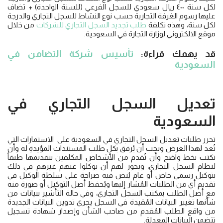
لكل سنة ٤٠٠ ريال سعودي للسجل الفرعي (للسنة الواحدة) + تضاف
عليها رسوم الغرفة التجارية حسب نوع النشاط للسجل التجاري والدرجة
لكل سنة، وهذه تكلفة
طلب تجديد السجل التجاري للشركات
من خلال
موقع الالكتروني لوزارة التجارة في السعودية.
قد يهمك قراءة:
تأسيس شركة التضامن في
السعودية
تعديل السجل التجاري في
السعودية
تحرر طلبات تعديل السجل التجاري في السعودية على الاستمارات التي
تُعد لهذا الغرض ويجب أن يُرفق بكل طلب المستندات المؤيدةِ له وأن
تكتب بخط واضح وأن تُقدم من الأشخاص المكلفين بتقديمها طبقاً
لنظام السجل التجاري، ويجوز لهم أن يوكلوا عنهم غيرهم في ذلك
بتوكيل رسمي خاص أو عام يُنص فيه صراحة على سلطة الوكيل في
تقديم أي من الطلبات المُشار إليها ويُحفظ أصل التوكيل أو صورة منه
مع أصل الطلب بمكتب السجل التجاري، وفي حالة التأشير ببيانات من
شأنها تغيير البيانات المُقيدة في السجل يجري تدوين البيانات الجديدة
من واقع الطلب المُقدم من صاحب الشأن وإصدار شهادة تسجيل
تتضمن البيانات المعدلة.