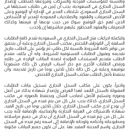
وبالنسبة للمؤسسات الفردية والشركات وفروعها كمتطلب لإصدار
السجل التجاري في السعودية، يجب أن يُبين في طلبات تسجيلها في
السجل التجاري السعودي، سُلطات المدير في الإدارة أو التوقيع وعلى
الأخص التصرفات والعُقود والصلاحيات الممنوحة للمدير أو الأشخاص
الذين لهم حق التوقيع سواءً من حيث نوعها أو قيمتها وكذلك
التصرفات والعقود المحظور عليهم مباشرتها إن وُجدت.
ولتكملة اجراءات فتح السجل التجاري في السعودية تقدم كافة الطلبات
السابقة إلى المُوظف المُختص بمكتب السجل التجاري وعليه أن يتحقق
من توافر كافة الشُروط بالنسبة لكل طلب ثم يؤشر على الطلب بتاريخ
تقديمه وبقبول الطلبات المستوفية للشُروط، وله أن يكلف مقدم
الطلب بتقديم المستندات المؤيدة لصحة البيانات الواردة في طلبه
ورفض الطلبات الأخرى مع ذكر أسباب الرفض كل ذلك مشفوعاً
بتوقيعه وعليه في كل حالة خلال ثلاثين يوماً من تاريخ تقديمه، وأن
يحتفظ بأصل الطلب بمكتب السجل التجاري المُختص.
واخيراً، يكون على مكاتب السجل التجاري تسجيل بيانات الطلبات
المقبولة بالسجل المُعد لهذا الغرض وإصدار شهادة بذلك من أصل
وصورة وتسليم الأصل لصاحب الشأن ويحتفظ بالصورة في مكتب
السجل التجاري، كذلك يجب على كل من يتم قيده في السجل التجاري
أن يودع لدى مكتب السجل التجاري، خلال ثلاثين يوماً من تاريخ القيد،
شهادة بالاشتراك في الغرفة التجارية والصناعية، بالإضافة لأنه يجب
على كل من يتم قيده في السجل التجاري أن يذكر في جميع مراسلاته
ومطبوعاته وأختامه ولوحاته بالإضافة إلى اسمه رقم قيده في السجل
التجاري، واسم المدينة المقيد بها، على أن تكون جميع البيانات مكتوبة