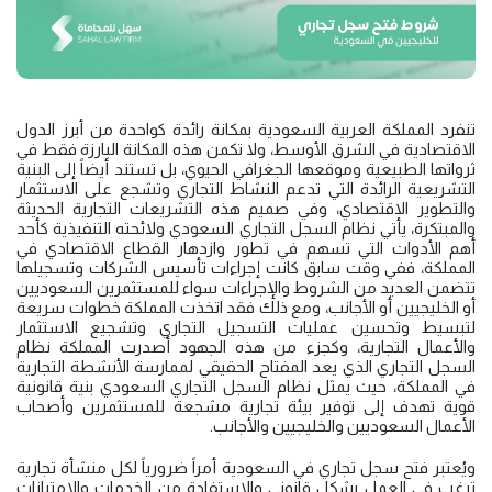
تنفرد المملكة العربية السعودية بمكانة رائدة كواحدة من أبرز الدول
الاقتصادية في الشرق الأوسط، ولا تكمن هذه المكانة البارزة فقط في
ثرواتها الطبيعية وموقعها الجغرافي الحيوي، بل تستند أيضاً إلى البنية
التشريعية الرائدة التي تدعم النشاط التجاري وتشجع على الاستثمار
والتطوير الاقتصادي، وفي صميم هذه التشريعات التجارية الحديثة
والمبتكرة، يأتي نظام السجل التجاري السعودي ولائحته التنفيذية كأحد
أهم الأدوات التي تسهم في تطور وازدهار القطاع الاقتصادي في
المملكة، ففي وقت سابق كانت إجراءات تأسيس الشركات وتسجيلها
تتضمن العديد من الشروط والإجراءات سواء للمستثمرين السعوديين
أو الخليجيين أو الأجانب، ومع ذلك فقد اتخذت المملكة خطوات سريعة
لتبسيط وتحسين عمليات التسجيل التجاري وتشجيع الاستثمار
والأعمال التجارية، وكجزء من هذه الجهود أصدرت المملكة نظام
السجل التجاري الذي يعد المفتاح الحقيقي لممارسة الأنشطة التجارية
في المملكة، حيث يمثل نظام السجل التجاري السعودي بنية قانونية
قوية تهدف إلى توفير بيئة تجارية مشجعة للمستثمرين وأصحاب
الأعمال السعوديين والخليجيين والأجانب.
ويُعتبر فتح سجل تجاري في السعودية أمراً ضرورياً لكل منشأة تجارية
ترغب في العمل بشكل قانوني والاستفادة من الخدمات والامتيازات