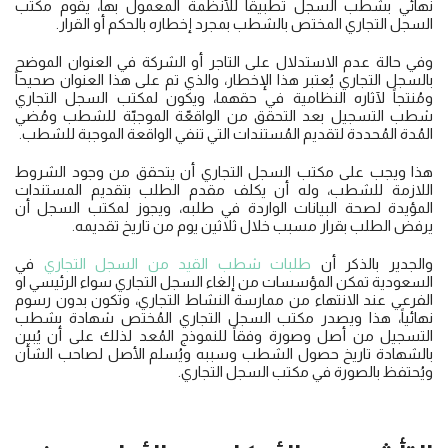
نهائي بشطب السجل تطبيقًا للأنظمة المعمول بها، يقوم مكتب
السجل التجاري المختص بالشطب بمجرد إخطاره بالحكم أو القرار.
وفي حالة عدم الاستدلال على التاجر أو الشركة في العنوان الموضح
بالسجل التجاري يُعتبر هذا الإخطار، والذي تم على هذا العنوان صحيحاً
ومُنتجاً لآثاره النظامية في حقهما، ويكون لمكتب السجل التجاري
شطب التسجيل بعد التحقق من الواقعّة الموجبّة للشطب ومُضي
المُدة المُحددة لتقديم المُستندات التي تنفي الواقعة الموجبة للشطب.
هذا ويجب على مكتب السجل التجاري أن يتحقق من وجود الشروط
اللازمة للشطب، وله أن يكلف مقدم الطلب بتقديم المستندات
المؤيدة لصحة البيانات الواردة في طلبه، ويجوز لمكتب السجل أن
يرفض الطلب بقرار مسبب خلال ثلاثين يوم من تاريخ تقديمه.
والجدير بالذكر أن
طلبات شطب القيد من السجل التجاري
في
السعودية تمكن المؤسسات من إلغاء السجل التجاري سواء الرئيسي او
الفرعي عند الانتهاء من ممارسة النشاط التجاري، وتكون بدون رسوم
نهائياً، هذا ويصدر مكتب السجل التجاري المُختص شهادة بشطب
التسجيل من أصل وصورة وفقاً للنموذج المُعد لذلك على أن يُبين
بالشهادة تاريخ حصول الشطب وسببه ويُسلم الأصل لصاحب الشأن
ويُحتفظ بالصورة في مكتب السجل التجاري.