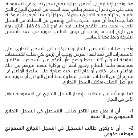
هذا وتجدر الإشارة إلى أنه من اجراءات فتح سجل تجاري في السعودية،
يجب على كل تاجر أن يتقدم بطلب لقيد اسمه في السجل التجاري الذي
يقع في دائرته محله التجاري سواء أكان مركزاً رئيسياً، أم فرعاً، أم وكالة،
كما يجب أيضاً أن تقيد الشركات التي تؤسس في المملكة في السجل
التجاري، بحيث يجب التقدم بطلب قيد أي فرع للشركة خلال ثلاثين يوم
من تاريخ إنشائه، ويجب أن ترفق بالطلب صورة من عقد تأسيس
الشركة ونظامها الأساسي.
وتُحرر طلبات التسجيل للتجار والشركات في السجل التجاري، على
الاستمارات التي تُعد لهذا الغرض ويجب أن يُرفق بكل طلب المُستندات
المؤيدة له وأن تُكتب بخط واضح وأن تُقدّم من الأشخاص المكلفين
بتقديمها طبقاً للنظام ويجوز لهم أن يوكلوا عنهم غيرهم في ذلك
بتوكيل رسمي خاص أو عام يُنص فيه صراحة على سلطة الوكيل في
تقديم أي من الطلبات المُشار إليها ويُحفظ أصل التوكيل أو صورة منه
مع أصل الطلب بمكتب السجل التجاري.
كما ينوه أنه من متطلبات إصدار السجل التجاري في السعودية توافر
الآتي في التجار:
1- أن لا يقل عمر التاجر طالب التسجيل في السجل التجاري
السعودي عن 18 سنة.
2- أن لا يكون طالب التسجيل في السجل التجاري السعودي
موظف حكومي.