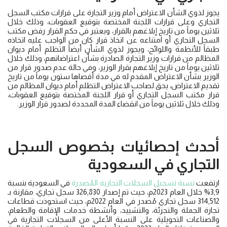
يجوز لذوي الشأن الاعتراض أمام وزير التجارة على قرارات مكتب السجل
التجاري وعلى قرارات اللجنة المختصة بتوقيع العقوبات، وذلك خلال
ثلاثين يوماً من تاريخ إبلاغهم بالقرار، ويعتبر في حكم القرار رفض مكتب
السجل التجاري أو امتناعه عن اتخاذ قرار كان من الواجب عليه اتخاذه
طبقاً للأنظمة واللوائح، ويجوز لذوي الشأن أيضاً التظلم أمام ديوان
المظالم من قرارات وزير التجارة الصادرة بشأن اعتراضاتهم، وذلك خلال
ثلاثين يوماً من تاريخ إبلاغهم بقرار الوزير، وفي حالة عدم صدور قرار من
الوزير بشأن الاعتراض المقدم له في مدة أقصاها ستون يوماً من تاريخ
تقديم الاعتراض، يحق لصاحب الاعتراض التظلم أمام ديوان المظالم من
قرار مكتب السجل التجاري أو قرار اللجنة المختصة بتوقيع العقوبات،
وذلك خلال ثلاثين يوماً من انقضاء المدة المحددة لصدور قرار الوزير.
أحدث إحصائيات بخصوص السجل
التجاري في السعودية
ارتفعت
نسبة تسجيل السجلات التجارية المُصدرة
في السعودية بنسبة
3,9% خلال العام 2023م، حيث تم إصدار 326,830 سجل تجاري، مقارنة بـ
314,512 سجل تجاري مُصدر في العام 2022م، حيث استحوذت قطاعات
تجارة الجملة والتجزئة، والتشييد، وأنشطة خدمات الإقامة والطعام،
والصناعات التحويلية على النسبة الأعلى من السجلات التجارية في