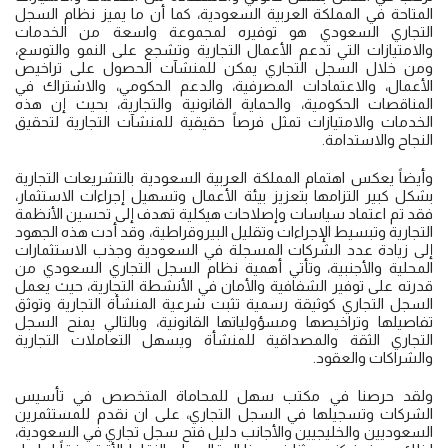
المتاحة في المملكة العربية السعودية، كما أن ما يميز نظام السجل
التجاري السعودي هو توفيره لمجموعة واسعة من الخدمات
والامتيازات التي تدعم الأعمال التجارية وتشجع على النمو والتوسع،
ومن خلال السجل التجاري يمكن للمنشآت الحصول على تراخيص
الأعمال، والاعتمادات المصرفية، والدعم الحكومي، والاشتراك في
المناقصات الحكومية، والحماية القانونية والتجارية، بحيث إن هذه
الخدمات والامتيازات تمثل فرصاً حقيقية للمنشآت التجارية لتحقيق
النجاح والاستدامة.
وأيضاً يعكس اهتمام المملكة العربية السعودية بالتشريعات التجارية
بشكل كبير التزامها بتعزيز بيئة الأعمال وتسهيل إجراءات الاستثمار،
فقد تم اعتماد سياسات وإصلاحات هيكلية تهدف إلى تحسين الأنظمة
التجارية وتبسيط الإجراءات وتقليل البيروقراطية، وقد أدت هذه الجهود
إلى زيادة عدد الشركات المسجلة في السعودية وجذب الاستثمارات
المحلية والأجنبية، وتأتي أهمية نظام السجل التجاري السعودي من
قدرته على توفير الشفافية والأمان في الأنشطة التجارية، حيث يعمل
السجل التجاري كوثيقة رسمية تثبت شرعية المنشأة التجارية وتوثق
تفاصيلها وتراخيصها ومسؤولياتها القانونية، وبالتالي يمنح السجل
التجاري الثقة والمصداقية للمنشأة ويسهل التعاملات التجارية
والشراكات والعقود.
ولقد حرصنا في مكتب سهل للمحاماة المتخصص في تأسيس
الشركات وتسجيلها في السجل التجاري، على ان نقدم للمستثمرين
السعوديين والخليجيين والأجانب دليل فتح سجل تجاري في السعودية،