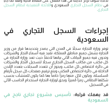
لذلك سوف نركز حديثنا في هذا المقال على النقاط الأتية وفقاً لما جاء
في
نظام السجل التجاري
السعودي و
اللائحة التنفيذية لنظام السجل
التجاري
.
إجراءات السجل التجاري في
السعودية
توفر وزارة التجارة سجلاً في المدن التي يصدر بتحديدها قرار من وزير
التجارة يشمل جميع مناطق المملكة، تقيد فيه أسماء التجار والشركات
وتدون فيه جميع البيانات الآتي بيانها لاحقاً، حيث تعد وزارة التجارة في
كل مكتب من مكاتب السجل التجاري سجلاً لتسجيل التُجار والشركات
في دائرة اختصاص كل مكتب، ويجوز أن تتعدد السجلات بتعدد المُدن
الداخلة في دائرة اختصاص المكتب ويتم ترقيم صفحات كل سجل بأرقام
مُسلسلة، ويكون لكل منها رمزاً خاصاً بها كما يكون للمنشآت بحسب
شكلها النظامي رمزاً مُميزاً، ويحق لوزارة التجارة استخدام الحاسب الآلي
في التسجيل.
قد يهمك قراءة:
تأسيس مشروع تجاري ناجح في
السعودية