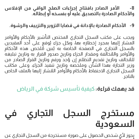
8- الأمر الصادر بافتتاح إجراءات الصلح الواقي من الإفلاس
والأحكام الصادرة بالتصديق عليه أو بفسخه أو إبطاله.
9- الأحكام الصادرة بالإدانة في قضايا التزوير والتزييف والرشوة.
ويجب على مكتب السجل التجاري المختص التأشير بالأحكام والأوامر
المشار إليها بمجرد إخطاره بها، وبكل جزاء يُوقع على أحد المقيدين
بالسجل التجاري في الصفحة الخاصة به يُبين مُلخص هذه الأحكام
والأوامر والمُخالفة ومقدار الجزاء وتاريخ صدور القرار به وتاريخ تبليغه
للمُخالف وتاريخ تقديم التظلم إن وُجد ورقم وتاريخ القرار الصادر من
وزير التجارة بهذا الشأن وملخصه وتاريخ تنفيذ الجزاء، وعلى مكاتب
السجل التجاري الاحتفاظ بالأحكام والأوامر المُشار إليها بالملف الخاص
بالتاجر.
قد يهمك قراءة:
كيفية تأسيس شركة في الرياض
مستخرج السجل التجاري في
السعودية
يجوز لأي شخص الحصول على صورة مستخرجة من السجل التجاري عن