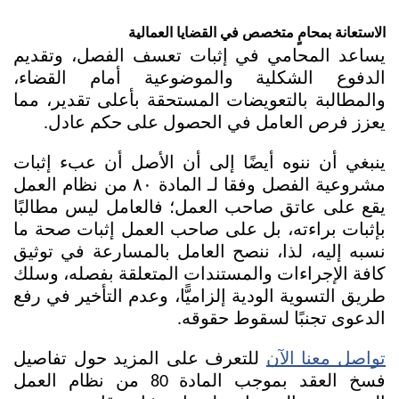
الاستعانة بمحامٍ متخصص في القضايا العمالية
يساعد المحامي في إثبات تعسف الفصل، وتقديم 
الدفوع الشكلية والموضوعية أمام القضاء، 
والمطالبة بالتعويضات المستحقة بأعلى تقدير، مما 
يعزز فرص العامل في الحصول على حكم عادل.
ينبغي أن ننوه أيضًا إلى أن الأصل أن عبء إثبات 
مشروعية الفصل وفقا لـ المادة ٨٠ من نظام العمل 
يقع على عاتق صاحب العمل؛ فالعامل ليس مطالبًا 
بإثبات براءته، بل على صاحب العمل إثبات صحة ما 
نسبه إليه، لذا، ننصح العامل بالمسارعة في توثيق 
كافة الإجراءات والمستندات المتعلقة بفصله، وسلك 
طريق التسوية الودية إلزاميًّا، وعدم التأخير في رفع 
الدعوى تجنبًا لسقوط حقوقه.
تواصل معنا الآن
 للتعرف على المزيد حول تفاصيل 
فسخ العقد بموجب المادة 80 من نظام العمل 