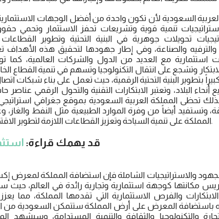
العربية السعودية لأن تكون واحدة من أفضل الوجهات الاستثمارية
ستراتيجيات تنمية قوية وتشريعات تحفز الاستثمار وتحمي حقو
جيات تحويلات جوهرية في البنية التحتية وتطوير القطاعات 
ة والترفيه والصناعة، وفي إطار جهودها لتحقيق هذه الأهداف تع
ات استثمارية مع العديد من الدول والشركات العالمية، كما توفر
تكار وتشجع على انتقال التكنولوجيا وتسهم في تنمية القطاع الخ
كبيراً بتطوير البنية التحتية الرقمية، حيث تعمل على بناء شبكات اتصا
ع أنحاء البلاد، وتعتبر الابتكارات التقنية والتحول الرقمي عناصر 
كذلك تحظى المملكة العربية السعودية بموقع جغرافي استراتيجي يج
ة، وتستفيد أيضاً من وفرة الموارد الطبيعية مثل النفط والغاز، 
المملكة على تنمية السياحة وتعزيز القطاعات اللازمة لتطوير الاقتصاد المستدام وتنويعه.
قد يهمك قراءة:
استثم
يس مكانتها كوجهة استثمارية وتجارية رائدة في العالم، حيث س
بتكارات والفرص الاستثمارية التي تقدمها المملكة، مما يعزز 
أنه باستضافة المعرض على أرض المملكة ستتمكن السعودية من ا
تجارة والتكنولوجيا والثقافة والتنمية المستدامة، وسيشهد