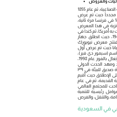
كما أن تاريخ معرض إكسبو يبدأ من عام 1851 في بريطانيا لاستعراض أهم ابتكارات الثورة الصناعية، ثم عام 1855
اعة والفنون الجميلة، ثم عام 1862 في بريطانيا مجدداً حيث تم عرض
المحرك التحليلي الذي شكل فيما بعد الأساس لتطوير الحاسوب الميكانيكي، ثم عام 1867 في فرنسا مرة ثانية،
رونزية في هذا المعرض
المستطيل ومتانتها التي تجعلها قابلة للتكديس، وفي عام 1962 فازت به أمريكا، ثم كندا في
عام 1967، كذلك فازت به بلجيكا عام 1958، وأيضاً فازت به أمريكا في عامي 1939- 1940، حيث انطلق جهاز
 يفتتح معرض نيويورك
ريكا عام 1975، وعام 1982و 1984 في ولاية لويزيانا حيث تم عرض أول
اسم (سيمور دي فير)،
وفازت به مرة ثانية اليابان عام 2005، وسبقتها ألمانيا بالفوز به عام 2000 وسابقتهما البرتغال بالفوز عام 1998،
ى الهند ومهد الحدث الدولي
الطريق نحو المستقبل عبر تسليط الضوء على برنامج بوليس الذي يركز على أسلوب حياة صديق للبيئة في ٣٩
 دولي على الإطلاق حيث أقيم
ة الرومانية القديمة، ثم في عام
تاحت للمجتمع العالمي
عوامل رئيسية للتنمية
ي في السعودية