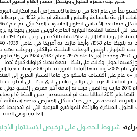
خلق بيئة محفزة للحلول، ويشكل مصدر إلهام لجميع الفعاليات والعروض.
في فرنسا لعرض المنتجات الزراعة والصن
التي أنتجتها العلامة التجارية الفاخرة لويس فيتون بميدالية ب
الدولي بسبب شكلها 
 ببث تلفزيوني لرئيس الولايات المتحدة فرانكلين روزفلت وهو
الدولي، وفازت به اليابان 1970، ومجدداً أم
 إكسبو الدولي وكانت على شكل بجعة بيضاء كرتونية كبيرة تحمل 
حيث تم الاحتفال بمرور ٥٠٠ عام على اكتشاف فاسكو دي غاما المسار البحري إل
مدينة برتغالية، وفي عام 2010 فازت به الصين حيث تم إقامة أكبر معرض إكسبو
على مساحة ٥.٢٣ كلم، تليها عام 2015 إيطاليا حيث تم تصميمه من مدن الحضار
مارات العربية المتحدة في دبى حيث شكل المعرض منصة استثنائية أ
الحلول المبتكرة والرائدة للمواضيع الفرعية التي تم تحديدها ك
العالمية وهي الاستدامة، والتنقل، والفرص.
اءة:
شروط الحصول على ترخيص الإستثمار الأجنب