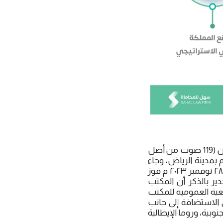
هذا وفازت المملكة العربية السعودية بمعرض إكسبو 2030 بفارق كبير مقارنة بالمرشحين (119 صوت من أصل
1)، وذلك بعد إعلان المملكة العربية السعودية للترشح باستضافة نسخة إكسبو 2030م بمدينة الرياض، وجاء
ذلك عقب إعلان المكتب الدولي للمعارض يوم الثلاثاء ١٤ جمادى الأولى ١٤٤٥هـ الموافق ٢٨ نوفمبر ۲۰۲۳ م فوز
ة المعرض خلال الفترة من أكتوبر ۲۰۳۰ م حتى مارس ۲۰۳۱م، الجدير بالذكر أن المكتب
عية العمومية للمكتب
ء، وتنافست على الاستضافة إلى جانب