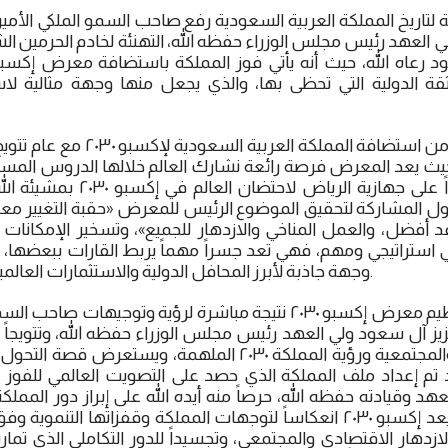
ة لتاريخ المملكة العربية السعودية رفع صاحب السمو الملكي الأم
ي العهد رئيس مجلس الوزراء حفظه الله، التهنئة لخادم الحرمين 
ثقة الدولية التي تحظى بها، والذي يجعل منها وجهة مثالية لا
هذا وتم التأكيد على تزامن استضافة ا
ة السعودية ٢٠٣٠، حيث يعد المعرض فرصة رائعة نشارك العالم خلالها الدروس ا
غير المسبوقة، وتأكيداً على جهازية ا
دول المشاركة لتحقيق الموضوع الرئيس للمعرض «حقبة التغيير م
 أفضل، والعمل المناخي والازدهار للجميع»، وتسخير الإمكانات ك
استراتيجي ومهم، فهي تعد جسراً مهماً يربط القارات ببعضها، ا
وجهة جاذبة لأبرز المحافل الدولية والاستثمارات العالمية والزيارة وبوابة للعالم.
ويأتي فوز المملكة بتنظيم معرض إكسبو ۲۰۳۰ نتيجة مباشرة لرؤية وتوجي
يز آل سعود ولي العهد رئيس مجلس الوزراء حفظه الله، وتتويجا
التنموية والاقتصادية والمجتمعية ورؤية المملكة ۲۰۳۰ الملهمة،
تم إعداد ملف المملكة الذي حصد على التصويت العالمي للفوز
 وقيادته حفظه الله، حرصاً منه أيده الله على إبراز دور المملك
التنموية للمستقبل، ويعد إكسبو ۲۰۳۰ انعكاساً لتوجهات المملكة وقفزاتها 
ازدهار الاقتصادي والمجتمعي، وتجسيداً للدور التكاملي الذي تما