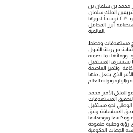
ير محمد بن سلمان بن
الشريفين الملك سلمان
بن عبد العزيز آل سعود رعاه الله، حيث أنه يأتي فوز المملكة باستضافة معرض إكسبو ۲۰۳۰ ترسيخاً لدورها
ستضافة أبرز المحافل
العالمية.
لمملكة العربية السعودية لإكسبو ٢٠٣٠ مع عام تتويج مستهدفات وخطط
لمستفادة من رحلة التحول
لرياض لاحتضان العالم في إكسبو ۲۰۳۰ بمشيئة الله، ووفائها بما تضمنه
عاً نستشرف المستقبل
افة، وتتميز العاصمة
لأمر الذي يجعل منها
هات صاحب السمو الملكي الأمير محمد
ً لتحقيق المستهدفات
 ويستعرض قصة التحول الوطني نحو مستقبل
 بحق الاستضافة وفق
ة ومكانتها وتوجهاتها
التنموية وفق رؤية وطنية طموحة
رسه الجهات الحكومية