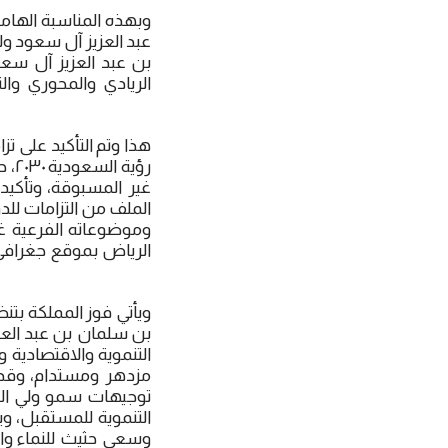
وبهذه المناسبة الهام
عبد العزيز آل سعود ول
الريادي والمحوري وال
رؤي
الملف من التزامات لل
وموضوعاته الفرعية غد
الرياض بموقع جغرافي 
بن سلمان بن عبد العز
مزدهر ومستدام، وقد 
توجيهات سمو ولي العهد
وسعي حثيث للنماء وال