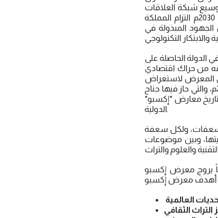
توسيع شبكة العلاقات
الدولية، كذلك وبالإضافة إلى الفوائد الاقتصادية والاستثمارية، يعكس معرض إكسبو 2030م التزام المملكة
الجهود المبذولة في
الدولة الحاصلة على
قه من حراك اقتصادي
في المعرض لاستعراض
أبرز إنجازاتها ومشاريعها، ومن أبرز مشاركات المملكة كانت في معرض إكسبو دبي 2020م، والتي حاز فيها جناح
تاريخ معارض "إكسبو"
الدولية.
 نخلة يتفرع منها ستة سعفات، ولكل سعفة
ويتها، وبين موضوعات
اً يروج معرض إكسبو