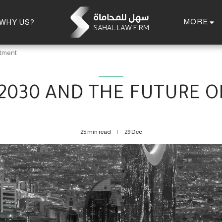
MORE
WHY US?
stment
 2030 AND THE FUTURE O
25 min read
29
Dec