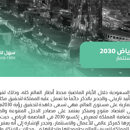
 السعودية خلال الأيام الماضية محط أنظار العالم كله، وذلك لف
ض إكسبو 2030 بتأييد تاريخي، والجدير بالذكر دائماً ما تعمل عليه المملكة لتح
المراك
ى اقتصاد متنوع ومبتكر يعتمد على مصادر الدخل المتنوعة والم
الجهود الحثيثة في استضافة المملكة لمعرض إكسبو 2030
 دورها كمركز عالمي للأعمال والاستثمار، وتجدر الإشارة إلى أنه ي