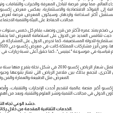
 العالم، مما يوفر فرصة لتبادل المعرفة والخبرات والثقافات و
و مستقبل أكثر استدامة وازدهار، وسيكون المعرض فرصة لعرض 
مجالات الحفاظ على البيئة والتنمية الاجتماعية والابتكار التكنولوجي.
ي ضخم يمتد عمره لأكثر من قرن ونصف، يقام كل خمس سنوات في 
لي، حيث تتنافس العديد من الدول على استضافة المعرض لما يحق
لاستثمارية للدولة المستضيفة، كما تحرص الدول على المشاركة 
قام قياسية في موسوعة "غينيس"، كما حقق أعلى نسبة زيارات في 
وتجدر الإشارة إلى أنه يتمثل شعار الرياض إكسبو 2030 في شكل
لأخرى، لتجمع بذلك بين ملامح الرياض التي تمتاز بتنوعها وحي
المعرض مثل الطبيعة والعمارة والفن والتقنية والعلوم والتراث.
و أكبر منصة عالمية لتقديم أحدث الإنجازات والتقنيات، وأيض
حشد الوعي تجاه التحديات العالمية.
الخدمات الثقافية المقدمة من خلال ركائز التراث الثقافي.