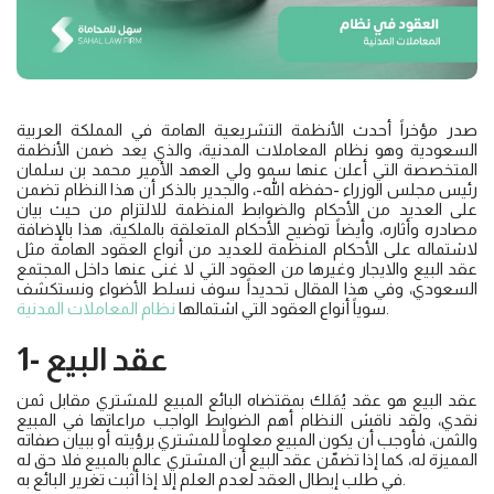
صدر مؤخراً أحدث الأنظمة التشريعية الهامة في المملكة العربية
السعودية وهو نظام المعاملات المدنية، والذي يعد ضمن الأنظمة
المتخصصة التي أعلن عنها سمو ولي العهد الأمير محمد بن سلمان
رئيس مجلس الوزراء -حفظه الله-، والجدير بالذكر أن هذا النظام تضمن
على العديد من الأحكام والضوابط المنظمة للالتزام من حيث بيان
مصادره وأثاره، وأيضاً توضيح الأحكام المتعلقة بالملكية، هذا بالإضافة
لاشتماله على الأحكام المنظمة للعديد من أنواع العقود الهامة مثل
عقد البيع والايجار وغيرها من العقود التي لا غنى عنها داخل المجتمع
السعودي، وفي هذا المقال تحديداً سوف نسلط الأضواء ونستكشف
.
سوياً أنواع العقود التي اشتمالها
نظام المعاملات المدنية
1- عقد البيع
عقد البيع هو عقد يُمَلك بمقتضاه البائع المبيع للمشتري مقابل ثمن
نقدي، ولقد ناقش النظام أهم الضوابط الواجب مراعاتها في المبيع
والثمن، فأوجب أن يكون المبيع معلوماً للمشتري برؤيته أو ببيان صفاته
المميزة له، كما إذا تضمّن عقد البيع أن المشتري عالم بالمبيع فلا حق له
في طلب إبطال العقد لعدم العلم إلا إذا أثبت تغرير البائع به.