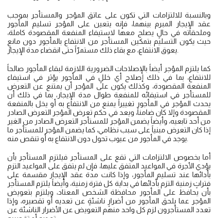
وبالنسبة للالتزامات التي تكون على عاتق المؤجر والمستأجر بموجب
عقد الإيجار المبرم بينهما، فإنه يتعين على المؤجر تسليم المأجور
وملحقاته في حالٍ يصلح معها لاستيفاء المنفعة المقصودة كاملة،
حيث يكون التسليم بتمكين المستأجر من الانتفاع بالمأجور دون مانعٍ
يعوق الانتفاع، مع بقاء ذلك مستمرّاً حتى انقضاء مدة الإيجار.
كما يلتزم المؤجر أيضاً بالإصلاحات الضرورية اللازمة لبقاء المأجور صالحاً
للانتفاع، بما في ذلك إصلاح أي خللٍ في المأجور يؤثر في استيفاء
المنفعة المقصودة، وكذلك يكون على المؤجر أن يمتنع عن التعرض
للمستأجر في استيفائه للمنفعة طوال مدة الإيجار، بما في ذلك أن
يحدث المؤجر في المأجور تغييراً يمنع من الانتفاع به أو يخل بالمنفعة
المقصودة وإلا كان ضامناً، ويعد في حكم تعرض المؤجر التعرض الصادر
من أحد تابعيه، وأيضاً يضمن المؤجر للمستأجر التعرض الصادر من الغير
إذا كان التعرض مبنياً على سبب نظامي، كما يضمن المؤجر للمستأجر ما
يوجد في المأجور من عيوب تحول دون الانتفاع به أو تنقص منه.
أما بخصوص الالتزامات التي تقع على المستأجر فيلتزم المستأجر بأن
يؤدي الأجرة في المواعيد المتفق عليها، فإن لم يتفق على المواعيد التزم
بأدائها عند تسليم المأجور، وإذا كانت مدة عقد الإيجار مقسمة على
فتراتٍ زمنية التزم بأدائها في بداية كل فترة زمنية، وأيضاً يلتزم المستأجر
بأن يحافظ على المأجور محافظة الشخص المعتاد، ويلتزم بتعويض
المؤجر عما يلحق المأجور من أضرارٍ ناشئةٍ عن تعديه أو تقصيره، وإذا
تعدد المستأجرون لزم كل واحد منهم التعويض عن الأضرار الناشئة عن