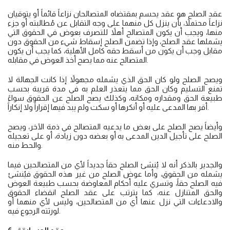
عقد الصلح هو عقد يحسم بمقتضاه المتصالحان نزاعاً قائماً أو يتوقيان
نزاعاً محتملاً، بأن ينزل كل منهما على وجه التقابل عن مُطالبته أو جزء
منها، ويجب أن يكون المتصالح أهلاً للتصرف بعوض في الحقوق التي
يشملها عقد الصلح، وإذا تضمن الصلح إسقاط شيء من الحقوق دون
مقابل وجب أن يكون من أسقط حقه كامل الأهلية، كما يجب أن يكون
المتصالح عنه مما يصح أخذ العوض في مقابله.
ويصح الصلح ولو كان الحق الذي يشمله مجهولاً إذا كانت الجهالة لا
تمنع التسليم وكان الحق مما يتعذر العلم به في مدة قريبة بحسب
طبيعة الحق ومقداره ومكانه، وكذلك يصح الصلح عن الحقوق سواءً
أقر بها المدعى عليه أو أنكرها أو سكت ولم يبد فيها إقراراً ولا إنكاراً.
وأيضاً يصح الصلح على بعض ما يدعيه المتصالح في ذمة الآخر، ويصح
الصلح على تأجيل الدين المدعى به أو بعضه دون زيادة، أو على تعجيله
والحط منه.
والجدير بالذكر أنه لا يُنشئ الصلح حقاً جديداً لأي من المتصالحين فيما
يشمله من الحقوق، وأما عوض الصلح من غير هذه الحقوق فيُنشئ
فيه الصلح حقاً، وتسري عليه أحكام المعاوضة بحسب طبيعة العوض
والحق المتنازل عنه، كما يترتب على عقد الصلح انقضاء الحقوق
والادعاءات التي نزل عنها أي من المتصالحين، وليس لأي منهما أو
لورثته الرجوع فيه.