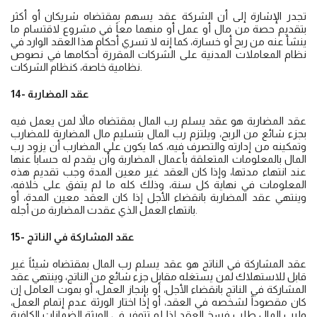
تجدر الإشارة إلى أن الشركة عقد يسهم بمقتضاه شريكان أو أكثر
بتقديم حصة من مال أو عمل أو منهما معاً في مشروع لاقتسام ما
ينشأ عنه من ربح أو خسارة، كما إنه لا تسري أحكام هذا العقد الوارد في
نظام المعاملات المدنية على الشركات المقررة أحكامها في نصوص
نظامية خاصة، كنظام الشركات.
14- عقد المضاربة
عقد المضاربة هو عقد يسلم رب المال بمقتضاه مالاً لمن يعمل فيه
بجزء شائع من الربح، ويلتزم رب المال بتسليم مال المضاربة للمضارب
وتمكينه من إدارته والتصرف فيه، كما يكون على المضارب أن يزود رب
المال بالمعلومات المتعلقة بأعمال المضاربة وأن يقدم له حساباً عنها
عند انتهاء مدتها، وإذا كان العقد غير معين المدة وجب تقديم هذه
المعلومات في نهاية كل سنة، وذلك كله ما لم يتفق على خلافه،
وينتهي عقد المضاربة بانقضاء الأجل إذا كان العقد معين المدة، أو
بانتهاء العمل الذي عقدت المضاربة من أجله.
15- عقد المشاركة في الناتج
عقد المشاركة في الناتج هو عقد يسلم رب المال بمقتضاه شيئاً غير
قابل للاستهلاك لمن يستغله مقابل جزء شائع من الناتج، وينتهي عقد
المشاركة في الناتج بانقضاء الأجل، أو بإنجاز العمل، أو بموت العامل إن
كان مقصوداً لشخصه في العقد، أو إذا اختار الورثة عدم إتمام العمل،
ولرب المال طلب فسخ العقد إذا لم تتوفر في الورثة الضمانات الكافية