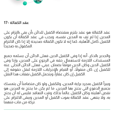
17- عقد الكفالة
عقد الكفالة هو عقد يلتزم بمقتضاه الكفيل للدائن بأن يفي بالتزام على
المدين إذا لم يَفِ به المدين نفسه، ويجب في عقد الكفالة أن يكون
الكفيل كامل الأهلية، كما إنه لا تكون الكفالة صحيحة إلا إذا كان الالتزام
المكفول به صحيحاً.
والجدير بالذكر، أنه إذا وفي الكفيل الدين فعلى الدائن أن يسلمه جميع
المستندات اللازمة لاستعمال حقه في الرجوع على المدين، وإذا وفى
الكفيل الدين وكان الدين موثّقاً بضمان عيني، فعلى الدائن التخلي عنه
للكفيل إن كان منقولاً، أو القيام بالإجراءات اللازمة لنقل حقوقه إلى
الكفيل إن كان عقاراً، ويتحمل الكفيل نفقات هذا النقل.
ويبرأ الكفيل بمجرد براءة المدين، وللكفيل ولو كان متضامناً أن يتمسك
بجميع الدفوع التي يحتج بها المدين، ما لم يكن ما يحتج به المدين هو
نقص أهليته وكان الكفيل عالماً بذلك وقت التعاقد فليس له أن يحتج
به، ولا ينتهي عقد الكفالة بموت الكفيل أو المدين ويبقى الالتزام على
تركة من مات منهما.