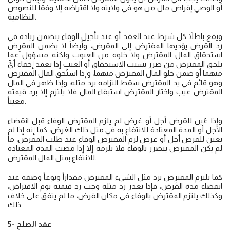
أو الوصي إقراض مال من هو في ولايته ولا اقتراضه إلا وفقاً للنصوص
النظامية.
ويقع باطلاً كل شرط عند العقد أو عند تأجيل الوفاء يتضمن زيادة في
رد القرض يؤديها المقترض إلى المقرض، وأيضاً لا يضمن المقرِض
استحقاق المال المقترض ولا خلوه من العيوب ولكنه مسؤول عما
يلحق المقترض من ضرر بسبب الاستحقاق أو العيب إذا تعمد إخفاء أيٍّ
منهما أو ضمن خلو المال المقترَض منهما، وإذا استُحق المال المقترض
وهو قائم في يد المقترض سقط التزامه برد مثله، وإذا ظهر في المال
المقترض عيب واختار المقترِض استبقاء المال فلا يلتزم إلا برد قيمته
معيباً.
وإذا عُين للقرض أجل أو غرض لم يلزم المقترض الوفاء قبل انقضاء
الأجل أو المدة المعتادة للانتفاع به في مثل ذلك الغرض، كما إنه إذا لم
يعين للقرض أجل أو غرض لزم المقترض الوفاء عند طلب المقرض، ما
لم يكن المقترض يتضرر بالوفاء فلا يلزمه إلا إذا مضت المدة المعتادة
للانتفاع بمثل المال المقترض.
كما يلتزم المقترِض برد مثل الشيء المقترض مقداراً ونوعاً وصفة عند
انقضاء مدة القرض، فإذا تعذر رد مثله وجب رد قيمته يوم الاقتراض،
وكذلك يلتزم المقترض بالوفاء في مكان القرض، ما لم يتفق على خلاف
ذلك.
5- عقد الصلح