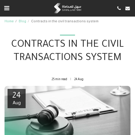
Home
Blog
Contracts in the civil transactions system
CONTRACTS IN THE CIVIL
TRANSACTIONS SYSTEM
25 min read
24
Aug
24
Aug