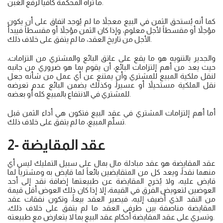
ما تراه المحكمة كافياً لرفع الغبن.
كما أنه يُستحق الثمن في البيع معجلاً ما لم يُوجد اتفاق على أن يكون
مؤجلاً أو مقسطاً لأجل معلوم، وإذا كان الثمن مؤجلاً أو مقسطاً فيبدأ
الأجل من تاريخ العقد، ما لم يتفق على خلاف ذلك.
والجدير بالتنويه هو ما يقع على عاتق البائع والمشتري من التزامات،
حيث يعد من أهم إلتزامات البائع، أن يقوم بما هو ضروري من جانبه
لنقل ملكية المبيع للمشتري وأن يمتنع عن أي عمل من شأنه جعل
نقل الملكية مستحيلاً أو عسيراً، وكذلك يضمن البائع عدم تعرضه
للمشتري في الانتفاع بالمبيع كله أو بعضه.
أما أهم إلتزامات المشتري في عقد البيع فتكون هي أداء الثمن قبل
تسلّم المبيع، ما لم يتفق على خلاف ذلك.
2- عقد المقايضة
عقد المقايضة هو عقد مبادلة مال بمال على سبيل التمليك ليس أي
منهما نقداً، ويعد كل من المتقايضين بائعاً لما قايض به ومشترياً لما
قايض عليه، ولا يُخرج المقايضة عن طبيعتها إضافة نقد إلى أحد
العوضين لتعويض الفرق في القيمة، إلا إذا كان ذلك العوض أقل قيمة
من النقد الذي أضيف إليه، فيصير العقد بيعاً، وتكون نفقات عقد
المقايضة مناصفة بين طرفي العقد ما لم يتفق على خلاف ذلك،
وتسري على عقد المقايضة أحكام عقد البيع بما لا يتعارض مع طبيعته.