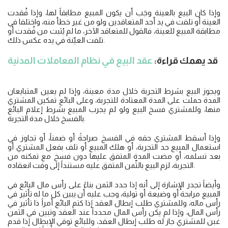
وإذا كان البيع بالعينة وجَب أن يكون المبيع مطابقاً لها، وإذا فُقدت
العينة أو تلفت في يد أحد المتعاقدين ولو من غير خطأ منه، واختلفا في
مطابقة المبيع للعينة، فالقول للمتعاقد الآخر، ما لم يُثبت من فُقدت أو
تلفت العيّنة في يده عكس ذلك.
قد يهمك قراءة:
عقد البيع في نظام المعاملات المدنية
ويجوز البيع بشرط التجربة خلال مدة معينة، وإذا لم يعين المتبايعان
المدة حملت على المدة المعتادة للتجربة، وعلى البائع تمكين المشتري
منها، وللمشتري فسخ البيع ولو لم يجرب المبيع بشرط إعلام البائع
بالفسخ خلال مدة التجربة.
وإذا أسقط المشتري حقه في الفسخ صراحةً أو ضمناً، أو تجاوز في
استعمال المبيع حد التجربة، أو هلك المبيع أو تلف بفعل المشتري أو
بعد تسلمه، أو مضت المدة المتفق عليها دون فسخ مع تمكنه من
التجربة، لزم البيع بالثّمن المتفق عليه مستنداً إلى وقت انعقاده.
وأيضاً تجدر الإشارة إلى أنه إذا حدد الثمن بناءً على رأس مال البائع في
المبيع مرابحة أو وضيعة أو تولية، وجب عليه أن يبين كل ما له تأثير في
رأس ماله، وللمشتري طلب إبطال العقد إذا كتم البائع أمراً ذا تأثير في
رأس المال، وإذا لم يكن رأس المال محدداً عند العقد وتبين في الثمن
غبن للمشتري جاز له طلب إبطال العقد، وللبائع توقي الإبطال إذا قدم