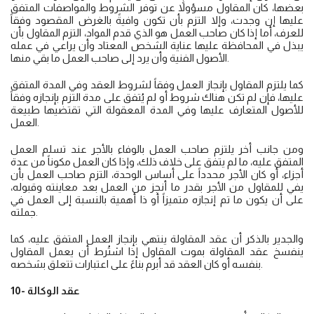
بعضها، كان المقاول مسؤولاً عن توفر الشروط والمواصفات المتفق
عليها إن وجدت، وإلا التزم بأن تكون وافيةً بالغرض المقصود وفقاً
للعرف، أما إذا كان صاحب العمل هو الذي قدم المواد، التزم المقاول بأن
يبذل في المحافظة عليها عناية الشخص المعتاد وأن يراعي في عمله
الأصول الفنية وأن يرد إلى صاحب العمل ما بقي منها.
كما يلتزم المقاول بإنجاز العمل وفقاً لشروط العقد وفي المدة المتفق
عليها، فإن لم تكن هناك شروط أو لم يُتفق على مدة التزم بإنجازه وفقاً
للأصول المتعارف عليها وفي المدة المعقولة التي تقتضيها طبيعة
العمل.
ومن جانب أخر يلتزم صاحب العمل بالوفاء بالأجر عند تسلم العمل
المتفق عليه، ما لم يتفق على خلاف ذلك، وإذا كان العمل مكوناً من عدة
أجزاء، أو كان الأجر محدداً على أساس الوحدة، التزم صاحب العمل بأن
يفي للمقاول من الأجر بقدر ما أنجز من العمل بعد معاينته وقبوله،
على أن يكون ما تم إنجازه متميزاً أو ذا أهمية بالنسبة إلى العمل في
جملته.
والجدير بالذكر أن عقد المقاولة ينتهي بإنجاز العمل المتفق عليه، كما
ينفسخ عقد المقاولة بموت المقاول إذا اشتُرط أن يعمل المقاول
بنفسه أو كان العقد قد أبرم بناءً على اعتبارات تتعلق بشخصه.
10- عقد الوكالة