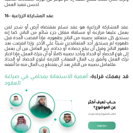
لحسن تنفيذ العمل.
16- عقد المشاركة الزراعية
عقد المشاركة الزراعية هو عقد تسلم بمقتضاه أرض أو شجر لمن
يعمل عليها مزارعة أو مساقاة مقابل جزء شائع من الناتج، كما إنه
يستحق كل متعاقد نصيبه من الناتج بظهوره، فإذا انقضت المدة قبل
ظهوره لم يستحق أحد المتعاقدين شيئاً على الآخر، وإذا انقضت بعد
ظهور الناتج وقبل أن يبلغ حصاده أو جذاذه، خُير العامل بين أن يعمل
إلى بلوغ الحصاد أو الجذاذ ويأخذ نصيبه كاملاً أو أن يترك العمل، فإذا اختار
ترك العمل وأنفق رب المال النفقات اللازمة لبلوغ الحصاد أو الجذاذ
فللعامل نصيبه من الناتج بعد أن يقتطع رب المال منه ما أنفقه.
قد يهمك قراءة:
أهمية الاستعانة بمحامي في صياغة
العقود