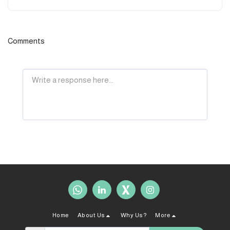
Comments
Home
About Us
Why Us?
More