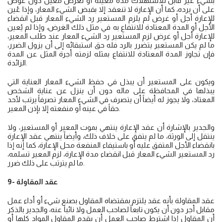
بشيء غير قابل للاستهلاك مدة معينةً أو لغرض معين دون عوض
على أن يرده، كما أن الإعارة لا تنعقد إلا بقبض الشيء المعار، وإذا عُين
للإعارة أجل أو غرض لم يلزم المستعير رد الشيء المعار قبل انقضاء
الأجل أو المدة المعتادة للانتفاع به في مثل ذلك الغرض، وإذا لم يُعين
للإعارة أجل أو غرض لزم المستعير رد الشيء المعار عند طلب المعير،
ما لم يكن المستعير يتضرر بالرد فله حق استبقائه إلى أن يزول الضرر،
فإن تجاوز المدة المعتادة للانتفاع بمثله لزمته أجرة المثل عن المدة
الزائدة.
ويكون على المستعير أن يبذل في حفظ الشيء المعار العناية التي
يبذلها في المحافظة على ماله دون أن ينزل عن عناية الشخص
المعتاد، ولا يجوز له أيضاً أن يتصرف في الشيء المعار تصرفاً يرتب لأحد
حقاً في عينه أو منفعته إلا بإذن المعير.
والجدير بالإشارة أن عقد الإعارة ينتهي بموت المعير أو المستعير، ولا
ينتقل إلى الورثة، ما لم يتفق على خلاف ذلك، وأيضاً ينتهي عقد الإعارة
بانقضاء الأجل المتفق عليه أو باستيفاء المنفعة محل الإعارة، كما إنه إذا
رد المستعير الشيء المعار قبل انقضاء مدة الإعارة، لزم المعير تسلمه،
ما لم يترتب على ذلك ضرر.
9- عقد المقاولة
عقد المقاولة بأنه عقد يلتزم بمقتضاه المقاول بصنع شيء أو أداء عمل
مقابل أجر دون أن يكون تابعاً لصاحب العمل ولا نائباً عنه، والجدير بالذكر
أن المقاول إذا اشترط صاحب العمل أن يقدم المقاول المواد كلها أو