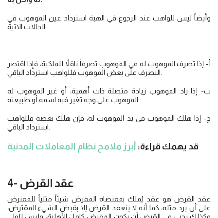
وأيضاً ليس للواهب عند الرجوع في الهبة استرداد عين الموهوب في
الحالات الآتية:
أ- إذا تصرف الموهوب له في الموهوب تصرفاً ناقلاً للملكية، فإذا اقتصر
التصرف على بعض الموهوب فللواهب استرداد الباقي.
ب- إذا زاد الموهوب زيادة متصلة ذات أهمية، أو غير الموهوب له
الموهوب على وجه تغير فيه اسمه أو طبيعته.
ج- إذا هلك الموهوب في يد الموهوب له، فإن هلك بعضه فللواهب
استرداد الباقي.
قد يهمك قراءة:
أبرز ملامح نظام المعاملات المدنية
4- عقد القرض
عقد القرض هو عقد يُملك بمقتضاه المقرض شيئاً مثلياً للمقترض
على أن يرد مثله، كما أنه لا ينعقد القرض إلا بقبض الشيء المقترض،
وكذلك يجب في القرض أن يكون المقرض كامل الأهلية، وليس للولي