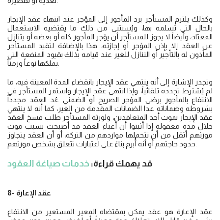
تعديه أو تقصيره.
وكذلك يلتزم المستأجر برد المأجور إلى المؤجر عند انتهاء عقد الإيجار
بالحال التي تسلمه بها، ويُستثنى من ذلك ما يقتضيه الاستعمال
المعتاد، وأيضاً لا يجوز للمستأجر أن يؤجر المأجور كله أو بعضه أو يتنازل
عن العقد إلا بإذن المؤجر أو إجازته، هذا بالإضافة لتقيد المستأجر
المأذون له بالتأجير أو التنازل للغير عند قيامه بذلك بقيود المنفعة التي
يملكها نوعاً وزمناً.
وتجدر الإشارة إلى أنه ينتهي عقد الإيجار بانقضاء المدة المعينة فيه، ما
لم يُشترط تجدده تلقائياً، وإذا انتهى عقد الإيجار واستمر المستأجر في
الانتفاع بالمأجور برضى المؤجر الصريح أو الضمني عُد العقد مجدداً
بشروطه وضماناته عدا الضمانات المقدمة من الغير، كما أنه لا ينتهي
عقد الإيجار بموت أحد المتعاقدين، ولورثة المستأجر طلب فسخ العقد
خلال مدة معقولة إذا أثبتوا أن أعباء العقد قد أصبحت بسبب موت
مورثهم أثقل من أن تتحملها مواردهم من التركة، أو أن العقد يتجاوز
حدود حاجتهم أو أنه أُبرم بناءً على اعتبارات تتعلق بشخص مورثهم.
قد يهمك قراءة:
خدمات صياغة العقود
8- عقد الإعارة
عقد الإعارة هو عقد يمكن بمقتضاه المعير المستعير من الانتفاع