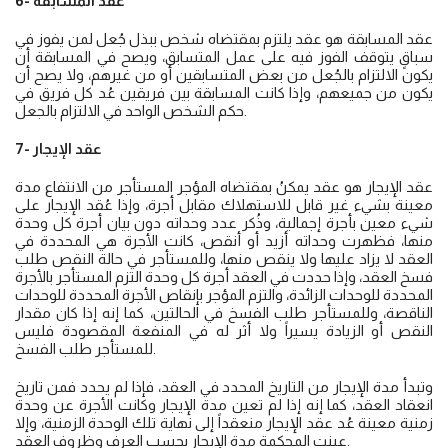
6- عقد المسابقة
عقد المسابقة هو عقد يلتزم بمقتضاه شخص ببذل جُعل لمن يفوز في
سباقٍ يتوقف الفوز فيه على عمل المتسابق، ويصح في المسابقة أن
يكون الالتزام بالجُعل من بعض المتسابقين أو من غيرهم، ولا يصح أن
يكون من جميعهم، وإذا كانت المسابقة بين فريقين عُد كل فريق في
حكم الشخص الواحد في الالتزام بالجعل.
7- عقد الإيجار
عقد الإيجار هو عقد يمكنُ بمقتضاه المؤجر المستأجر من الانتفاع مدة
معينة بشيء غير قابل للاستهلاك مقابل أجرة، وإذا عُقد الإيجار على
شيء معين بأجرة إجمالية، وذُكر عدد وحداته دون بيان أجرة كل وحدة
منها، فظهرت وحداته أزيد أو أنقص، كانت الأجرة هي المحددة في
العقد لا يزاد عليها ولا ينقص منها، وللمستأجر في حالة النقص طلب
فسخ العقد، وإذا حددت في العقد أجرة كل وحدة التزم المستأجر بالأجرة
المحددة للوحدات الزائدة، والتزم المؤجر بإنقاص الأجرة المحددة للوحدات
الناقصة، وللمستأجر طلب الفسخ في الحالتين، كما إنه إذا كان مقدار
النقص أو الزيادة يسيراً ولا أثر له في المنفعة المقصودة فليس
للمستأجر طلب الفسخ.
وتبدأ مدة الإيجار من التاريخ المحدد في العقد، فإذا لم يحدد فمن تاريخ
انعقاد العقد، كما إنه إذا لم تعين مدة الإيجار وكانت الأجرة عن وحدة
زمنية معينة عُد عقد الإيجار منعقداً إلى نهاية تلك الوحدة الزمنية، وإلا
عينت المحكمة مدة الإيجار بحسب العرف وظروف العقد.