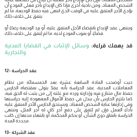
الشخص المعتاد، ومن ناحية أخرى فإذا كان الإيداع بأجر فعلي المودع أن
يؤدي الأجر المتفق عليه في الوقت الذي انتهى فيه حفظ الوديعة، ما لم
يتفق على خلاف ذلك.
وينتهي عقد الإيداع بانقضاء الأجل المتفق عليه، أو برد الوديعة رضاءً أو
قضاءً، أو بموت المودع لديه، ما لم يُتفق على خلاف ذلك.
قد يهمك قراءة:
وسائل الإثبات في القضايا المدنية
والتجارية
12- عقد الحراسة
حيث أوضحت المادة السابعة عشرة بعد الخمسمائة من نظام
المعاملات المدنية، عقد الحراسة بأنه عقدٌ يتولى بمقتضاه الحارس
حفظ مالٍ متنازع فيه وإدارته ورده مع غلته إلى من يثبت له الحق فيه،
كما يلتزم الحارس بأن يبذل في حفظ الأموال المعهودة إليه حراستها
وفي إدارتها عناية الشخص المعتاد، ويستحق الحارس الأجر المتفق عليه
بأداء العمل فإن لم يُتفق على دفع أجرٍ كان له أجر المثل، وتنتهي
الحراسة باتفاق ذوي الشأن، أو بحكم المحكمة، أو بانتهاء مدتها إن كانت
محددة المدة.
13- عقد الشركة