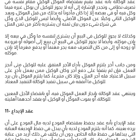
عقد الوكالة بأنه عقد يقيم بمقتضاه الموكل الوكيل مقام نفسه في
تصرف نظامي، وتجدر الإشارة إلى أنه لا يجوز للوكيل أن يوكل غيره فيما
وكل فيه أو في بعضه إلا إذا كان مأذوناً له بذلك من قبل الموكل، ويعد
الوكيل الثاني وكيلاً عن الموكل الأصلي، وأيضاً ليس للوكيل الذي وكّل
في شراء شيء دون بيان ثمنه أن يشتريه بأكثر من ثمن المثل.
وكذلك لا يجوز للوكيل في البيع أن يشتري لنفسه ما وكّل في بيعه إلا
بإذن موكله، وأيضاً لا يجوز للوكيل في البيع أن يبيع إلى أصوله أو فروعه
أو زوجه أو إلى من كان التصرف معه يجر مغنماً أو يدفع مغرماً إلا بإذن
موكله.
ومن جانب أخر يلتزم الموكل بأداء الأجر المتفق عليه للوكيل متى أنجز
العمل، فإن لم يتفقا على دفع أجر وكان الوكيل ممن يعمل بأجر على
سبيل الاعتياد فله أجر المثل، وإلا كان متبرعاً، كما يلتزم الموكل بأن يرد
للوكيل ما أنفقه في سبيل تنفيذ الوكالة التنفيذ المعتاد.
وينتهي عقد الوكالة بإنجاز العمل الموكل فيه، أو بانقضاء الأجل المعين
للوكالة، أو بموت الموكّل أو الوكيل، أو بفقد أحدهما أهليته.
11- عقد الإيداع
عقد الإيداع بأنه عقد يحفظ بمقتضاه المودع لديه مال المودع على أن
يرده بعينه، كما أنه يلتزم المودع لديه بأن يبذل في حفظ الوديعة العناية
التي يبذلها في حفظ ماله الخاص دون أن يكلف في ذلك أزيد من عناية
الشخص المعتاد، فإن كان الإيداع بأجر فعليه أن يبذل في حفظها عناية