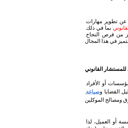
يتطلب هذا المجال فهمًا جيدًا لأنظمة القانون السعودي واللوائح المحلية، فضلًا عن تطوير مهارات 
انوني
 بما في ذلك 
المؤهلات الأكاديمية اللازمة، ومتطلبات الترخيص والمهارات العملية التي تعزز من فرص النجاح 
لمستشار القانوني
 في تقديم الاستشارات القانونية المتخصصة للمؤسسات أو الأفراد 
ل القضايا و
صياغة 
يقدم المستشار القانوني أيضًا الحلول القانونية التي تتماشى مع أهداف المؤسسة أو العميل، لذا 