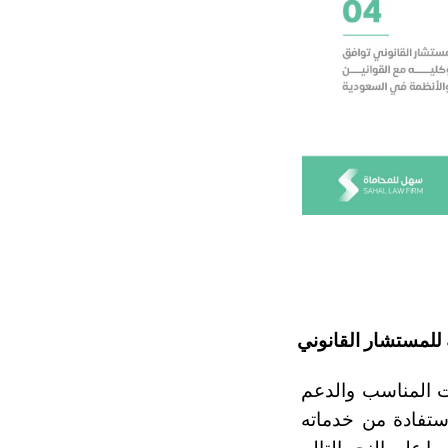
 للمستشار القانوني
 في السعودية اتخاذ القرارات الصحيحة في الوقت المناسب والدعم 
اللازم لضمان استمرارية عملك ونموه في بيئة قانونية متطورة، لذا يمكنك الاستفادة من خدماته 