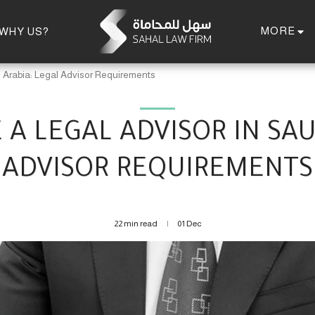
MORE
WHY US?
 Arabia: Legal Advisor Requirements
 LEGAL ADVISOR IN SAU
ADVISOR REQUIREMENTS
22 min read
01
Dec