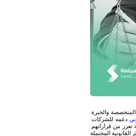
لتصبح مستشارًا قانونيًّا متميزًا، يلزمك مسار واضح يجمع بين المعرفة القانونية المتخصصة والخبرة 
ني
 دعمه للشركات 
 دقيقة تعزز من قراراتهم 