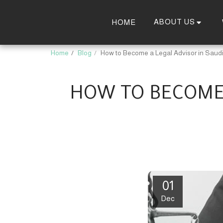
ABOUT US
HOME
Home
Blog
How to Become a Legal Advisor in Saudi
HOW TO BECOME A
01
Dec