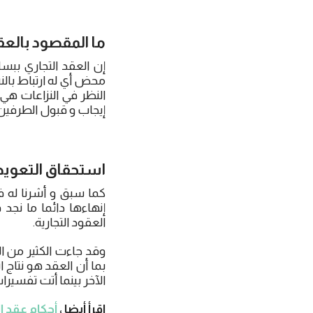
ما المقصود بالعقو
إن العقد التجاري ببسا
محض أي له ارتباط بالنش
النظر في النزاعات هي 
إيجاب و قبول الطرفين ك
استحقاق التعويض 
كما سبق و أشرنا له ف
إنهاءها دائما ما نجد
العقود التجارية.
وقد جاءت الكثير من ال
بما أن العقد هو نتاج
الآخر بينما أتت تفسيرا
اقرأ أيضا ،
أحكام عقد ال