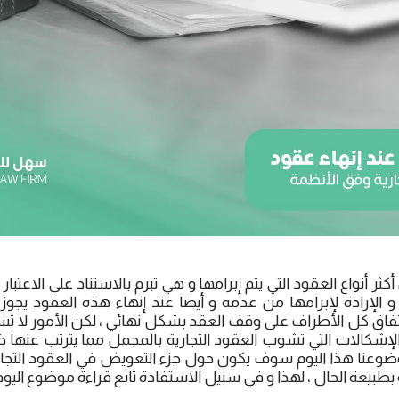
أكثر أنواع العقود التي يتم إبرامها و هي تبرم بالاستناد على الاعتب
و الإرادة لإبرامها من عدمه و أيضا عند إنهاء هذه العقود يجوز
اتفاق كل الأطراف على وقف العقد بشكل نهائي ، لكن الأمور لا ت
لإشكالات التي تشوب العقود التجارية بالمجمل مما يترتب عنه
وضوعنا هذا اليوم سوف يكون حول جزء التعويض في العقود التجاري
طبيعة الحال ، لهذا و في سبيل الاستفادة تابع قراءة موضوع اليوم 