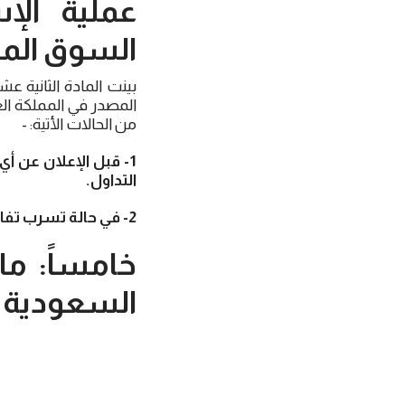
عملية الإ
السوق الما
بينت المادة الثانية ع
المصدر في المملكة ال
من الحالات الأتية: -
1- قبل الإعلان عن 
التداول.
2- في حالة تسرب تفاصيل الإستحواذ العكسي، لغرض طلب تعليق التداول.
خامساً: ما
السعودية ق