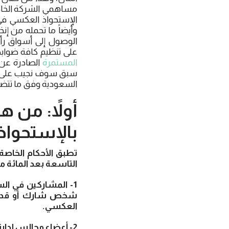
مساهمي الشركة الخاصة
الإستحواذ العكسي في 
وأيضاً ما تحمله من 
الوصول إلى أسواق رأس
على تنظيم كافة ضواب
المستمرة
سبق سوف نجيب على كاف
السعودية وفق ما تتضمن
أولاً: من 
بالإستحواذ
تطبق الأحكام الخاصة
التاسعة بعد المائة من
1- المشاركين في ا
شخص شارك أو قدم إ
العكسي.
2- أعضاء مجالس إدارة المصدرين.