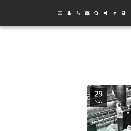
29
Nov