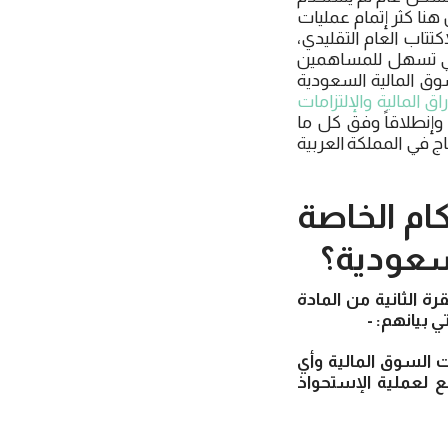
نا كثر إتمام عمليات
تاب العام التقليدي،
كسي تسهل للمساهمين
وق المالية السعودية
ق المالية والإلتزامات
مجلس الهيئة بموجب القرار رقم 3-123-2017 بتاريخ 9/4/1439هـ، وإنطلاقاً وفق كل ما
 في المملكة العربية
ام الخاصة
لسعودية؟
 الثانية من المادة
ي بيانهم: -
السوق المالية وأي
لعملية الإستحواذ