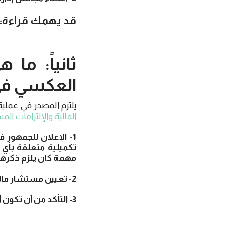
قد يهمك قراءة:
ثانياً: ما
العكسي في
يلتزم المصدر في عملية
المالية والإلتزامات الم
1- الإعلان للجمهور
تكميلية متعلقة بأي 
مهمة كان يلزم ذكرها 
2- تعيين مستشار مالي لتقييم الكيان المستهدف.
3- التأكد من أن تكون أي إتفاقية متصلة بالصفقة مشروطة بموافقة المساهمين.