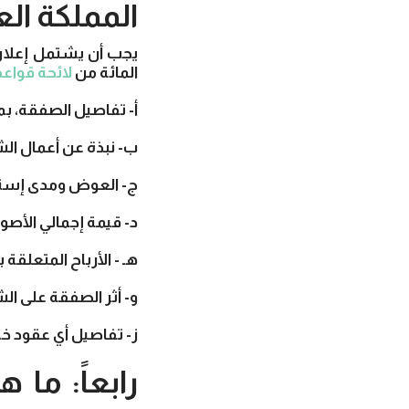
المملكة ال
يجب أن يشتمل إعلان 
المائة من
لائحة قواعد
أ- تفاصيل الصفقة، بم
ب- نبذة عن أعمال ال
ج- العوض ومدى إستيف
د- قيمة إجمالي الأص
هـ - الأرباح المتعلقة
و- أثر الصفقة على ال
ز- تفاصيل أي عقود خ
رابعاً: ما