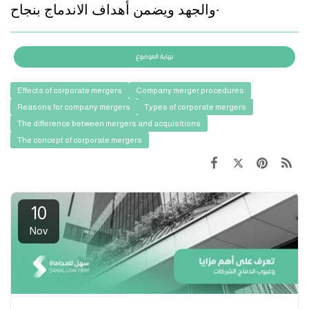
والجهد ويضمن أهداف الاندماج بنجاح.
Effects of corporate mergers
Company merger procedures
Reasons for company mergers
Types of corporate mergers
The difference between mergers and acquisitions
The concept of corporate mergers
10
Nov