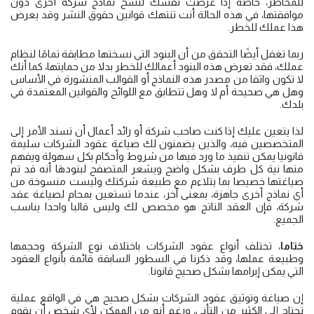
للمخاطر، خاصة إذا عرضت نفسك لنسخ نماذج شركة أخرى دون
موافقتها، في هذه الحالة أنت تنتهك قوانين حقوق النشر وقد يعرض
هذا عملك للخطر.
ربما تغفل أيضًا التحقق من أن البنود التي نسختها مطابقة تمامًا لنظام
عملك، فقد تعرض هذه البنود أعمالك للخطر بدلا من حمايتها، كما أنك
لا تكون واثقا من مصدر هذه النماذج أو القوالب المنشورة في الأساس
وهل هي صحيحة أم لا وهل تتطابق مع اللوائح والقوانين المعتمدة في
بلدك.
لذا يتعين عليك إذا كنت صاحب شركة أو رائد أعمال أن تسند الأمر إلى
المتخصصين فيه، والذين يضمنون لك صياغة عقود الشركات سليمة
قانونيا يمكن تنفيذ ما ورد فيها من شروط وأحكام بكل سهولة ويفهم
منها نية كل طرف بشكل واضح ويشعر المتصفح لبنودهَا أنه قد تم
صياغتها خصيصا بما يتلاءم مع طبيعة شركتك وليست منسوخة من
أي نماذج أخرى جاهزة، بمعنى آخر، عندما تستعين بمحام لصياغة عقد
شركة، فإن العقد الناتج هو مخصص لك وليس قالبا واحدا يناسب
الجميع.
ختاما
، تختلف أنواع عقود الشركات باختلاف نوع الشركة وحجمها
وطبيعة عملها، وقد ذكرنا في السطور السابقة قائمة بأنواع العقود
التي يمكن إبرامها بشكل صحيح قانونا.
إن صياغة وتوثيق عقود الشركات بشكل صحيح هي في الواقع عملية
تحتاج إلى الكثير من التأني، ورغم أنه من الممكن لأي شخص أن يقوم