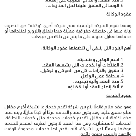
الوسائل المتفق عليها لحل المنازعات.
عقود الوكالة
وفيها تقوم الشركة الرئيسية بمنح شركة أخرى "وكيلة" حق التصرف
نيابة عنها في منطقة جغرافية معينة فيما يتعلق بالترويج لمنتجاتها أو
خدماتها مقابل عمولة على ما ينتج عن ذلك من مبيعات.
أهم البنود التي ينبغي أن تتضمنها عقود الوكالة:
اسم الوكيل وجنسيته.
المنتجات أو الخدمات التي يشملها العقد.
حقوق والتزامات كل من الموكل والوكيل.
منطقة عمل الوكيل.
مدة العقد وآلية تجديده.
آلية إنهاء العقد أو انقضاؤه.
عقود الخدمة
وهو عقد ملزم قانونًا يتم بين شركة تقدم خدمة ما لشركة أخرى مقابل
مبلغ متفق عليه، وقد يكون مقدم الخدمة فردًا أو كيانًا تجاريًّا، ويتم عقد
هذه الاتفاقيات مقابل تقديم خدمات محددة مثل خدمات النظافة،
الخدمات الاستشارية، وفي هذا العقد لا يكون الطرف المقدم للخدمة
موظفا رسميًّا لدى الشركة، لأنه يقدم لها خدمات محدودة الوقت
والجهد وليست بصفة دائمة.