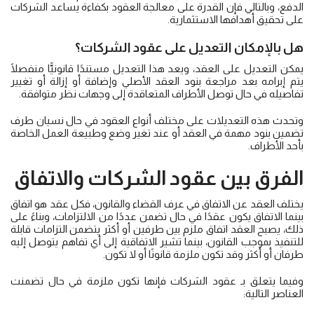
الدفع، وبالتالي فإن القدرة على معالجة العقود بكفاءة يساعد الشركات
على تحقيق أهدافها الاستثمارية.
هل بالإمكان التعديل على
عقود الشركات
؟
يمكن التعديل على العقد، ويعد هذا التعديل مستندًا قانونيًّا منفصلًا
يتم إبرامه بعد مراجعة بنود العقد الأصلي وإضافة أو إزالة أو تغيير
تفاصيله في حال توصل الأطراف المتعاقدة إلى وجهات نظر متوافقة.
وتحدث هذه التعديلات على مختلف أنواع العقود في حال نسيان طرف
تضمين بنود مهمة في العقد أو عند تغير وضع وطبيعة العمل الخاصة
بأحد الأطراف.
الفرق بين
عقود الشركات
والاتفاق
يختلف العقد عن الاتفاق في عرف القضاء والقانون، فكل عقد هو اتفاق
بينما الاتفاق يكون عقدًا في حال تضمن عددًا من الالتزامات، وبناءً على
ذلك، يصبح العقد اتفاق ملزم بين طرفين أو أكثر يتضمن التزامات قابلة
للتنفيذ بموجب القانون، بينما تشير الاتفاقية إلى أي تفاهم يتوصل إليه
طرفان أو أكثر وقد تكون ملزمة قانونًا أو لا تكون.
وفيما يتعلق بـ عقود الشركات فإنها تكون ملزمة في حال تضمنت
العناصر التالية: