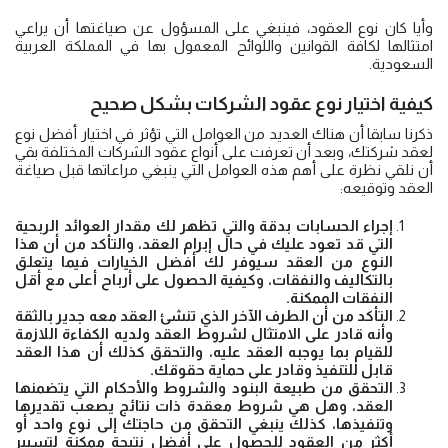
وأيا كان نوع العقود، فينبغي على المسؤول عن صياغتها أن يراعي
امتثالها لكافة القوانين واللوائح المعمول بها في المملكة العربية
السعودية.
كيفية اختيار نوع
عقود الشركات
بشكل صحيح
ذكرنا سابقا أن هناك العديد من العوامل التي تؤثر في اختيار أفضل نوع
لعقد شركتك، وبعد أن تعرفت على أنواع عقود الشركات المختلفة بقي
أن نلقي نظرة على أهم هذه العوامل التي ينبغي مراعاتها قبل صياغة
العقد وتوقيعه:
إجراء الحسابات بدقة والتي تظهر لك مقدار العوائد الربحية
التي قد تعود عليك في حال إبرام العقد، والتأكد من أن هذا
النوع من العقد سيوفر لك أفضل الخيارات فيما يتعلق
بالتكاليف والنفقات، وكيفية الحصول على أرباح أعلى مع أقل
النفقات الممكنة.
التأكد من أن الطرف الآخر الذي تنشئ العقد معه جدير بالثقة
وأنه قادر على الامتثال لشروط العقد ولديه الكفاءة اللازمة
للقيام بما يوجبه العقد عليه، والتحقق كذلك أن هذا العقد
قابل للتنفيذ وقادر على حماية حقوقك.
التحقق من طبيعة البنود والشروط والأحكام التي يتضمنها
العقد، وهل هي شروط معقدة ذات نتائج يصعب تقديرها
وتنفيذها، كذلك ينبغي التحقق من حاجتك إلى نوع واحد أو
أكثر من العقود للحصول على أفضل نتيجة ممكنة لتسيير