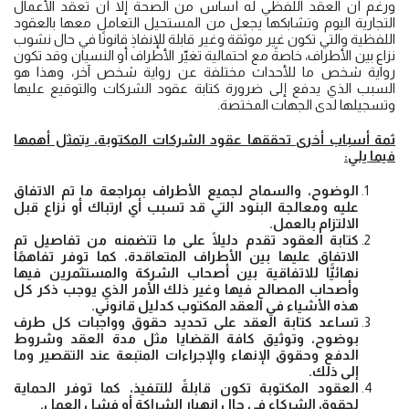
ورغم أن العقد اللفظي له أساس من الصحة إلا أن تعقد الأعمال
التجارية اليوم وتشابكها يجعل من المستحيل التعامل معها بالعقود
اللفظية والتي تكون غير موثقة وغير قابلة للإنفاذِ قانونًا في حال نشوب
نزاع بين الأطراف، خاصةً مع احتمالية تغيّر الأطراف أو النسيان وقد تكون
رواية شخص ما للأحداث مختلفة عن رواية شخص آخر، وهذا هو
السبب الذي يدفع إلى ضرورة كتابة عقود الشركات والتوقيع عليها
وتسجيلها لدى الجهات المختصة.
ثمة أسباب أخرى تحققها
عقود الشركات
المكتوبة، يتمثل أهمها
فيما يلي:
الوضوح، والسماح لجميع الأطراف بمراجعة ما تم الاتفاق
عليه ومعالجة البنود التي قد تسبب أي ارتباك أو نزاع قبل
الالتزام بالعمل.
كتابة العقود تقدم دليلًا على ما تتضمنه من تفاصيل تم
الاتفاق عليها بين الأطراف المتعاقدة، كما توفر تفاهمًا
نهائيًّا للاتفاقية بين أصحاب الشركة والمستثمرين فيها
وأصحاب المصالح فيها وغير ذلك الأمر الذي يوجب ذكر كل
هذه الأشياء في العقد المكتوب كدليل قانوني.
تساعد كتابة العقد على تحديد حقوق وواجبات كل طرف
بوضوح، وتوثيق كافة القضايا مثل مدة العقد وشروط
الدفع وحقوق الإنهاء والإجراءات المتبعة عند التقصير وما
إلى ذلك.
العقود المكتوبة تكون قابلةً للتنفيذ، كما توفر الحماية
لحقوق الشركاء في حال انهيار الشراكة أو فشل العمل.