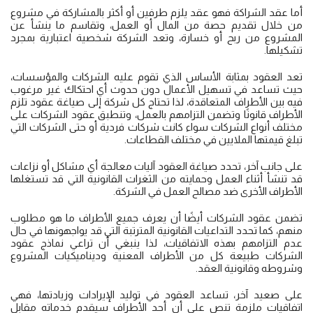
أما عقد الشراكة فهو عقد يلزم طرفين أو أكثر بالمشاركة في مشروع
من خلال تقديم حصة من المال أو العمل، وتقاسم ما ينشأ عن
المشروع من ربح أو خسارة، وتعد الشركة شخصية اعتبارية بمجرد
تشكيلها.
تعد العقود بمثابة الأساس الذي تقوم عليه الشركات والمؤسسات،
حيث تساعد في تسهيل الأعمال دون حدوث أي احتكاك غير مرغوب
فيه بين الأطراف المتعاقدة، لذا تحتاج كل شركة إلى صياغة عقود تلزم
الأطراف قانونًا وتضمن التزامهم بالعمل، وتنطبق عقود الشركات على
مختلف أنواع الشركات سواء كانت شركات فردية أو حتى الشركات التي
تبلغ قيمتها الملايين في مختلف القطاعات.
على جانب آخر، تحدد صياغة العقود آليات معالجة أي مشاكل أو نزاعات
قد تنشأ أثناء العمل وحمايته من الثغرات القانونية التي قد تستغلها
الأطراف الأخرى ضد مصالح العمل في الشركة.
تضمن عقود الشركات أيضًا أن يعرف جميع الأطراف ما هو مطلوب
منهم، كما تحدد التداعيات القانونية المترتبة التي قد يواجهونها في حال
عدم التزامهم بهذه الاتفاقيات، لذا ينبغي أن تراعي نماذج عقود
الشركات طبيعة كل من الأطراف المعنية وديناميكيات المشروع
وشروطه وقانونية العقد.
على صعيد آخر، تساعد العقود في توليد الإيرادات وزيادتها، فهي
اتفاقيات ملزمة تنص على أن أحد الأطراف سيقدم خدماته مقابل