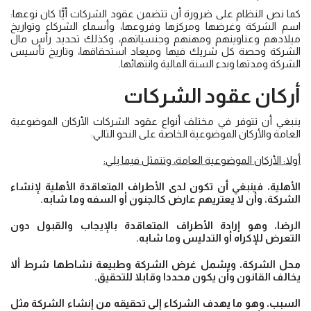
كما نص النظام على ضرورة أن تتضمن عقود الشركات أيًّا كان نوعها:
اسم الشركة وغرضها ومركزها وفروعها، وأسماء الشركاء وتواريخ
ميلادهم وعناوينهم ومهنهم وجنسياتهم، وكذلك تحديد رأس مال
الشركة وحصة كل شريك فيها وميعاد استحقاقها، وتاريخ تأسيس
الشركة ومدتها وبدء السنة المالية وانتهائها.
أركان
عقود الشركات
ينبغي أن تتوفر في مختلف أنواع عقود الشركات الأركان الموضوعية
العامة والأركان الموضوعية الخاصة على النحو التالي:
أولا: الأركان الموضوعية العامة، وتتمثل فيما يلي:
الأهلية، فينبغي أن تكون لدى الأطراف المتعاقدة الأهلية لإنشاء
الشركة، وأن لا يعتريهم عارض كالجنون أو السفه وما شابه.
الرضا، وهو إرادة الأطراف المتعاقدة بالإيجاب والقبول دون
التعرض للإكراه أو التدليس وما شابه.
محل الشركة، ويشمل غرض الشركة وطبيعة نشاطها شرط ألا
يخالف القانون وأن يكون محددا وقابلا للتحقيق.
السبب، وهو ما يهدف الشركاء إلى تحقيقه من إنشاء الشركة مثل