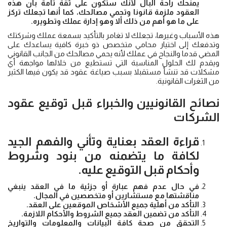
يمنحك راحة البال لأنك ستكون على ثقة تامة بأن هذه
العقود ملزمة قانونا وتحمي مصالحك، كما أنها تجعلك تركز
على ما هو أهم من ذلك ألا وهو إدارة عملك وتطويره.
هذه الأسباب وغيرها، تجعلك لا تغامر بالتأكيد بسمعة عملك وشركتك
وتدفعك إلى اختيار محامي متخصص ذو خبرة كافية يساعدك على
المضي قدما والنجاح في عملك لأنه يحمي مصالحك من الجانب القانوني
ويقدم لك الحلول المناسبة التي تستطيع من خلالها مواجهة أي
مشكلات قد تنشأ مستقبلا بسبب صياغة عقود قد يكون فيها الكثير
من الثغرات القانونية.
نصائح القانونيين والخبراء قبل توقيع
عقود
الشركات
قراءة العقد بعناية وتأني والفهم الجيد
لكافة ما يتضمنه من بنود وشروط
وأحكام قبل التوقيع عليه.
في حال عدم فهم عبارة أو جزئية ما في العقد ينبغي
مناقشتها مع مستشارين أو متخصصين في المجال.
التأكد من أهلية جميع الأشخاص الموقعين على العقد.
التأكد من تضمين العقد جميع الشروط والأحكام اللازمة.
التحقق من صحة كافة البيانات والمعلومات والتواريخ