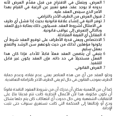
العرض، ويتمثل في الاقتراح من قبل مقدِّم العرض لأنه
بدونه لا يوجد عقد، فهو تعبير عن الرغبة في القيام بهذا
الأمر الذي سينص العقد عليه.
قبول العرض من الطرف الآخر بالتراضي.
توفر النية في إنشاء علاقة قانونية بحيث إذا فشل أي طرف
في الامتثال لشروط العقد، فسيكون ذلك بمثابة خرق للعقد
وبالتالي التعرض إلى عواقب قانونية.
المقابل أي القيمة المتبادلة.
الاختصاص ويعني قدرة الأطراف على توقيع العقد شرط أن
يكونوا مؤهلين لذلك من حيث بلوغهم سن الرشد والتمتع
بعقل سليم.
ينبغي أن يتضمن العقد فعلًا قابلًا للأداء، فإذا كان هذا
الفعل مستحيلًا في حد ذاته، فإن العقد يكون غير قابل
للتنفيذ.
الغرض القانوني.
وخلو العقد من أي من هذه العناصر يعني عدم نفاذه، وعدم حماية
الطرف بموجب القانون في حال لم يفي الطرف الآخر بالتزاماته التعاقدية.
كما أن من الأهمية بمكان أن ندرك أن من شروط العقود النافذة قانونًا
أن تكون مكتوبة، هذا لأن الأعمال التجارية كانت تتم قديمًا بناءً على
الاتفاقات الشفهية وفي حال حدوث أي انتهاكات كان يتم حلها بشكل
ودي أو بإحالتهَا إلى المحكمة التي كانت تستغرق سنوات حتى تثبت
الإدانة.