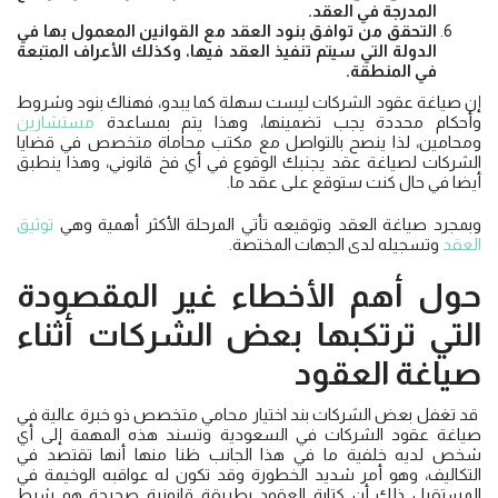
المدرجة في العقد.
التحقق من توافق بنود العقد مع القوانين المعمول بها في
الدولة التي سيتم تنفيذ العقد فيها، وكذلك الأعراف المتبعة
في المنطقة.
إن صياغة عقود الشركات ليست سهلة كما يبدو، فهناك بنود وشروط
وأحكام محددة يجب تضمينها، وهذا يتم بمساعدة
مستشارين
ومحامين، لذا ينصح بالتواصل مع مكتب محاماة متخصص في قضايا
الشركات لصياغة عقد يجنبك الوقوع في أي فخ قانوني، وهذا ينطبق
أيضا في حال كنت ستوقع على عقد ما.
وبمجرد صياغة العقد وتوقيعه تأتي المرحلة الأكثر أهمية وهي
توثيق
العقد
وتسجيله لدى الجهات المختصة.
حول أهم الأخطاء غير المقصودة
التي ترتكبها بعض الشركات أثناء
صياغة العقود
قد تغفل بعض الشركات بند اختيار محامي متخصص ذو خبرة عالية في
صياغة عقود الشركات في السعودية وتسند هذه المهمة إلى أي
شخص لديه خلفية ما في هذا الجانب ظنا منها أنها تقتصد في
التكاليف، وهو أمر شديد الخطورة وقد تكون له عواقبه الوخيمة في
المستقبل ذلك أن كتابة العقود بطريقة قانونية صحيحة هو شرط