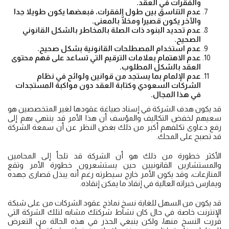
والفقرات في العقد.
عدم التناسق بين طول الفقرات، فبعضها يكون طويلا جدا
والآخر يكون قصيرا ومخلًّا بالمعنى.
عدم تحديد البنود ذات الصلة بالمخاطر بالشكل القانوني
الصحيح.
عدم استخدام المصطلحات القانونية بشكل صحيح.
عدم الاهتمام بعلامات الترقيم التي تساعد على فهم محتوى
العقد بالشكل المطلوب.
عدم الإلمام بما يستجد من قوانين ولوائح في نظام
الشركات السعودي وكتابة العقد دون مواكبة المستجدات
في هذا المجال.
قد يكون هدف الشركة في إسناد صياغة عقودها لغير المتخصصين هو
سعيهم لخفض التكاليف والمؤسف أن هذا الأمر قد ينتهي بهم إلى
رفع دعاوى تكلفهم أكبر من ذلك بغض النظر عن أن سمعة الشركة
قد تصبح على المحك.
الأكثر خطورة من ذلك هو أن الشركة قد تلجأ إلى المحامين
والمستشارين القانونيين حين يستشعرون خطورة الأمر وتقع
المنازعات، وقد يكون الأمر خارج سيطرته رغم أنه يبذل قصارى جهده
ويمارس خبراته العالية في إنقاذ ما يمكن إنقاذه.
قد يكون من السهل للغاية نسخ نماذج عقود الشركات من على شبكة
الإنترنت خاصة في حال كان نشاط شركتك مشابه لتلك الشركة التي
قررت النسخ منها، ولكن ينبغي الحذر في هذه الحالة من التعرض