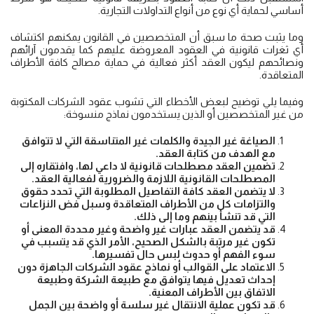
أساسي لحماية أي نوع من أنواع التداولات التجارية.
وما يثبت صحة ما سبق أن المتخصصين في القانون يمكنهم اكتشاف
أي ثغرات قانونية في العقود المعروضة عليهم كما يقدمون آرائهم
ونصائحهم ليكون العقد أكثر فعالية في حماية مصالح كافة الأطراف
المتعاقدة.
وفيما يلي توضيح لبعض الأخطاء التي تشوب عقود الشركات المكتوبة
من غير المتخصصين أو الذين يستخدمون نماذج منسوخة:
الصياغة غير الجيدة والكلمات غير المتناسقة التي لا تتوافق
مع الهدف من كتابة العقد.
تضمين العقد مصطلحات قانونية لا داعي لها، وافتقاره إلى
المصطلحات القانونية اللازمة والضرورية لفعالية العقد.
لا يتضمن العقد كافة التفاصيل المطلوبة التي تحدد حقوق
والتزامات كل من الأطراف المتعاقدة وسبل فض النزاعات
التي قد تنشأ بينهم وما إلى ذلك.
قد يتضمن العقد عبارات غير واضحة وغير محددة المعنى أو
تكون غير مرتبة بالشكل الصحيح، الأمر الذي قد يتسبب في
سوء الفهم أو حدوث لبس حال تفسيرها.
الاعتماد على القوالب أو نماذج عقود الشركات الجاهزة دون
إحداث تعديل فيها يتوافق مع طبيعة الشركة وطبيعة
الاتفاق بين الأطراف المعنية.
قد تكون عملية الانتقال غير سلسة أو واضحة بين الجمل