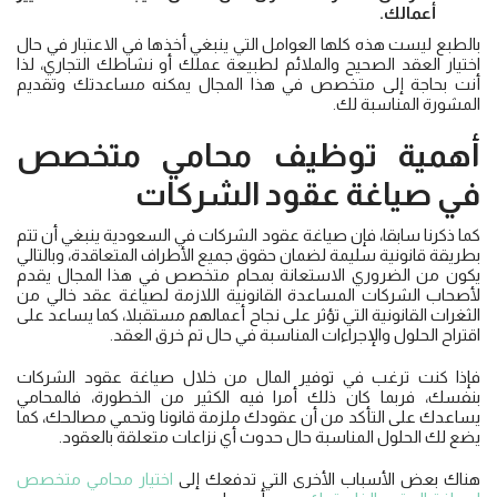
أعمالك.
بالطبع ليست هذه كلها العوامل التي ينبغي أخذها في الاعتبار في حال
اختيار العقد الصحيح والملائم لطبيعة عملك أو نشاطك التجاري، لذا
أنت بحاجة إلى متخصص في هذا المجال يمكنه مساعدتك وتقديم
المشورة المناسبة لك.
أهمية توظيف محامي متخصص
في
صياغة عقود الشركات
كما ذكرنا سابقا، فإن صياغة عقود الشركات في السعودية ينبغي أن تتم
بطريقة قانونية سليمة لضمان حقوق جميع الأطراف المتعاقدة، وبالتالي
يكون من الضروري الاستعانة بمحام متخصص في هذا المجال يقدم
لأصحاب الشركات المساعدة القانونية اللازمة لصياغة عقد خالي من
الثغرات القانونية التي تؤثر على نجاح أعمالهم مستقبلا، كما يساعد على
اقتراح الحلول والإجراءات المناسبة في حال تم خرق العقد.
فإذا كنت ترغب في توفير المال من خلال صياغة عقود الشركات
بنفسك، فربما كان ذلك أمرا فيه الكثير من الخطورة، فالمحامي
يساعدك على التأكد من أن عقودك ملزمة قانونا وتحمي مصالحك، كما
يضع لك الحلول المناسبة حال حدوث أي نزاعات متعلقة بالعقود.
هناك بعض الأسباب الأخرى التي تدفعك إلى
اختيار محامي متخصص