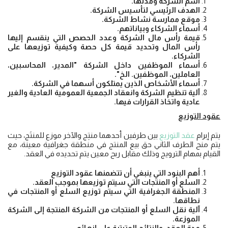
اسم الشركة ومدتها.
الهدف الرئيسي لتأسيس الشركة.
موقع ممارسة نشاط الشركة.
أسماء الشركاء وبياناتهم.
قيمة رأس مال الشركة وعدد الحصص التي ينقسم إليها
رأس المال وتحديد قيمة كل حصة وكيفية توزيعها على
الشركاء.
أسماء الموظفين داخل الشركة "المدير، المحاسبين،
العاملين، الموظفين. الخ".
أسماء الأشخاص الذين يمتلكون أسهما في الشركة.
آلية تنظيم الشركة وانعقاد الجمعية العمومية العادية والغير
عادية واتخاذ القرارات فيها.
عقود التوزيع
يتم إبرام
عقد التوزيع
بين طرفين أحدهما منتِج والآخر موزع للمنتَج، حيث
يتم منح الطرف الثاني حق بيع المنتج في منطقة جغرافية معينة، مع
القيام بمهام الترويج وذلك مقابل ربح معين يتم تحديده في العقد.
أهم البنود التي ينبغي أن تتضمنها عقود التوزيع
السلع أو المنتجات التي سيتم توزيعها بموجب العقد.
المنطقة الجغرافية التي سيتم توزيع السلع أو المنتجات في
نطاقها.
آلية نقل السلع أو المنتجات من الشركة المنتجة إلى الشركة
الموزعة.
مدة العقد، والنتائج المترتبة على إنهائه.