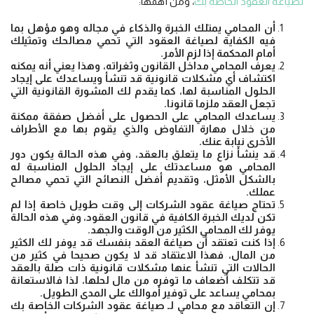
لصياغة العقود الخاصة بك
، ومن أهمها:
أن المحامي يمتلك الخبرة والذكاء في مجاله وهو مؤهل بما
فيه الكفاية لصياغة العقود التي تحمي مصالحك وتمثيلك
أمام المحكمة إذا لزم الأمر.
يعرف المحامي مداخل القانون وثغراته، وهذا يعني أنه يمكنه
اكتشاف أي مشكلات قانونية قد تنشأ ويساعدك على إيجاد
الحلول المناسبة لها، كما يقدم لك المشورة القانونية التي
تجعل العقد ملزما قانونا.
يساعدك المحامي على الحصول على أفضل صفقة ممكنة
من خلال مهارة التفاوض والذي يقوم بها مع الأطراف
الأخرى نيابة عنك.
قد ينشأ نزاع ما يتعلق بالعقد، وفي هذه الحالة يكون دور
المحامي هو مساعدتك على إيجاد الحلول المناسبة له
بالشكل الأمثل، وتقديم أفضل النصائح التي تحمي مصالح
عملك.
تحتاج صياغة عقود الشركات إلى وقت طويل خاصة إذا لم
تكن لديك الخبرة الكافية في قانون العقود، وفي هذه الحالة
يوفر لك المحامي الكثير من الوقت والجهد.
إذا كنت تعتقد أن صياغة العقد بنفسك قد يوفر لك الكثير
من المال، فهذا الاعتقاد قد لا يكون صحيحا في كثير من
الحالات التي تنشأ عنها مشكلات قانونية ذات صلة بالعقد
قد تتكلف أضعاف ما توفره من مال لحلها، لذا فالاستعانة
بمحامي يساعد على توفير أموالك على المدى الطويل.
إن التعاقد مع محامي لـ صياغة عقود الشركات الخاصة بك