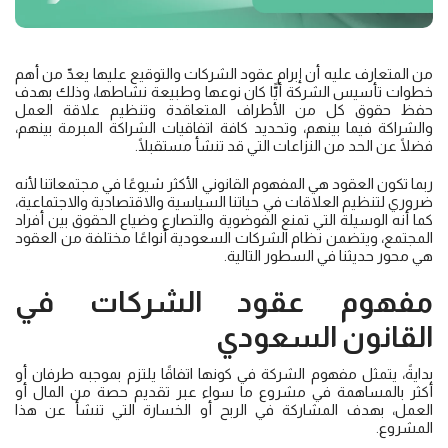
من المتعارف عليه أن إبرام عقود الشركات والتوقيع عليها يعدّ من أهم
خطوات تأسيس الشركة أيًّا كان نوعها وطبيعة نشاطها، وذلك بهدف
حفظ حقوق كل من الأطراف المتعاقدة وتنظيم علاقة العمل
والشراكة فيما بينهم، وتحديد كافة اتفاقيات الشراكة المبرمة بينهم،
فضلًا عن الحد من النزاعات التي قد تنشأ مستقبلًا.
ربما تكون العقود هي المفهوم القانوني الأكثر شيوعًا في مجتمعاتنا لأنه
ضروري لتنظيم العلاقات في حياتنا السياسية والاقتصادية والاجتماعية،
كما أنه الوسيلة التي تمنع الفوضوية والتصارع وضياع الحقوق بين أفراد
المجتمع، ويتضمن نظام الشركات السعودية أنواعًا مختلفة من العقود
هي محور حديثنا في السطور التالية.
مفهوم
عقود الشركات
في
القانون السعودي
بدايةً، يتمثل مفهوم الشركة في كونها اتفاقًا يلتزم بموجبه طرفان أو
أكثر بالمساهمة في مشروع ما سواء عبر تقديم حصة من المال أو
العمل، بهدف المشاركة في الربح أو الخسارة التي تنشأ عن هذا
المشروع.