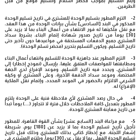
ويتم التسليم بموجب محضر استلام وتسليم موقع من قبل
الطرفين.
2- التزم المطور بتسليم الوحدة للمشتري في تاريخ تسليم الوحدة
المذكور في البند [السادس] بشأن بيانات الوحدة من هذا العقد،
مع نقل ملكيتها له فور الانتهاء من أعمال البناء بما لا يزيد على
[30] يوماً من تاريخ صدور شهادة إتمام البناء، بشرط سداد
المشتري جميع الدفعات المستحقة في مواعيدها دون تأخير حتى
تاريخ التسليم، ويكون التسليم بتحرير (محضر تسلم الوحدة).
3- التزم المطور عند جاهزية الوحدة للتسليم وانتهاء أعمال البناء
ومطابقتها للمواصفات المتفق عليها، بإرسال (نموذج إخطار) إلى
المشتري، ويحدد فيه تاريخ التسليم، وموعد الإفراغ لدى الجهة
المختصة، وموعد سداد الدفعة الأخيرة، وعلى المشتري أو وكيله
الشرعي الالتزام بالحضور في الموعد المحدد، وإتمام نقل الملكية
(الإفراغ) له.
4- في حال رصد المشتري لأي ملاحظة فنية على الوحدة يلتزم
المطور بتعديل كافة الملاحظات خلال فترة لا تتجاوز (....) يوماً تبدأ
من تاريخ معاينة المشتري للوحدة.
5- مع مراعاة البند [السابع عشر] بشأن القوة القاهرة، للمطور
تأجيل تاريخ تسليم الوحدة بما لا يزيد عن [180] يوم، شريطة
إشعار اللجنة، مع إخطار كتابي بذلك للمشتري وذلك قبل تاريخ
تسليم الوحدة الفعلي بما لا يقل عن [30] يوماً، ويلتزم المشتري في