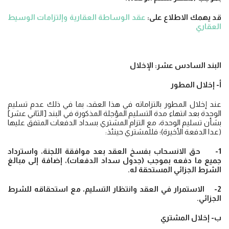
قد يهمك الاطلاع على:
عقد الوساطة العقارية وإلتزامات الوسيط
العقاري
البند السادس عشر: الإخلال
أ‌- إخلال المطور
عند إخلال المطور بالتزاماته في هذا العقد، بما في ذلك عدم تسليم
الوحدة بعد انتهاء مدة التسليم المؤجلة المذكورة في البند [الثاني عشر]
بشأن تسليم الوحدة، مع التزام المشتري بسداد الدفعات المتفق عليها
(عدا الدفعة الأخيرة)؛ فللمشتري حينئذ:
1- حق الانسحاب بفسخ العقد بعد موافقة اللجنة، واسترداد
جميع ما دفعه بموجب (جدول سداد الدفعات)، إضافة إلى مبالغ
الشرط الجزائي المستحقة له.
2- الاستمرار في العقد وانتظار التسليم، مع استحقاقه للشرط
الجزائي.
ب‌- إخلال المشتري