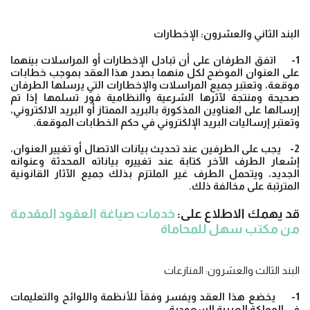
البند الثاني والعشرون: الإخطارات
1- اتفق الطرفان على أن تبادل الإخطارات أو المراسلات بينهما
على العنوان الموضح لكل منهما بصدر هذا العقد بموجب خطابات
موقعة، وتعتبر جميع المراسلات والإخطارات التي يرسلها الطرفان
صحيحة ومنتجة لآثرها الشرعية والنظامية فور تسلمها إذا تم
إرسالها على العناوين المذكورة بالبريد الممتاز أو البريد الالكتروني،
وتعتبر إرساليات البريد الإلكتروني في حكم الخطابات الموقعة.
2- يجب على الطرفين عند تحديث بيانات الاتصال أو تغيير العنوان،
إشعار الطرف الآخر كتابة عند تغييره بياناته المحدثة وعنوانه
الجديد، ويتحمل الطرف غير الملتزم بذلك جميع الآثار القانونية
المترتبة على مخالفة ذلك.
قد يهمك الاطلاع على:
خدمات صياغة العقود المقدمة
من مكتب سهل للمحاماة
البند الثالث والعشرون: المنازعات
1- يخضع هذا العقد ويفسر وفقاً للأنظمة واللوائح والتعليمات
في المملكة العربية السعودية.