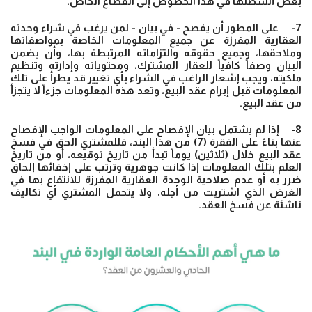
بعض أنشطتها في هذا الخصوص إلى القطاع الخاص.
7- على المطور أن يفصح - في بيان - لمن يرغب في شراء وحدته
العقارية المفرزة عن جميع المعلومات الخاصة بمواصفاتها
وملاحقها، وجميع حقوقه والتزاماته المرتبطة بها، وأن يضمن
البيان وصفاً كافياً للعقار المشترك، ومحتوياته وإدارته وتنظيم
ملكيته، ويجب إشعار الراغب في الشراء بأي تغيير قد يطرأ على تلك
المعلومات قبل إبرام عقد البيع، وتعد هذه المعلومات جزءاً لا يتجزأ
من عقد البيع.
8- إذا لم يشتمل بيان الإفصاح على المعلومات الواجب الإفصاح
عنها بناءً على الفقرة (7) من هذا البند، فللمشتري الحق في فسخ
عقد البيع خلال (ثلاثين) يوماً تبدأ من تاريخ توقيعه، أو من تاريخ
العلم بتلك المعلومات إذا كانت جوهرية وترتب على إخفائها إلحاق
ضرر به أو عدم صلاحية الوحدة العقارية المفرزة للانتفاع بها في
الغرض الذي اشتريت من أجله، ولا يتحمل المشتري أي تكاليف
ناشئة عن فسخ العقد.