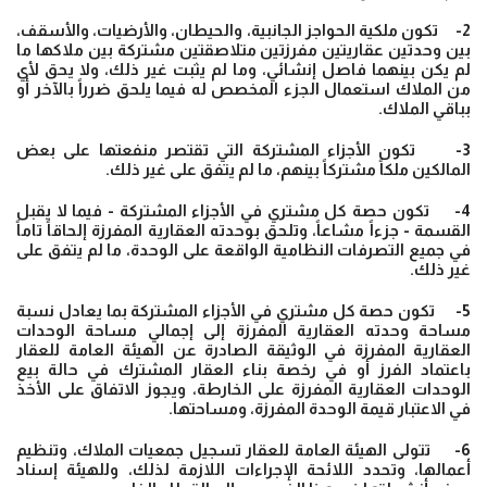
2- تكون ملكية الحواجز الجانبية، والحيطان، والأرضيات، والأسقف،
بين وحدتين عقاريتين مفرزتين متلاصقتين مشتركة بين ملاكها ما
لم يكن بينهما فاصل إنشائي، وما لم يثبت غير ذلك، ولا يحق لأي
من الملاك استعمال الجزء المخصص له فيما يلحق ضرراً بالآخر أو
بباقي الملاك.
3- تكون الأجزاء المشتركة التي تقتصر منفعتها على بعض
المالكين ملكاً مشتركاً بينهم، ما لم يتفق على غير ذلك.
4- تكون حصة كل مشتري في الأجزاء المشتركة - فيما لا يقبل
القسمة - جزءاً مشاعاً، وتلحق بوحدته العقارية المفرزة إلحاقاً تاماً
في جميع التصرفات النظامية الواقعة على الوحدة، ما لم يتفق على
غير ذلك.
5- تكون حصة كل مشتري في الأجزاء المشتركة بما يعادل نسبة
مساحة وحدته العقارية المفرزة إلى إجمالي مساحة الوحدات
العقارية المفرزة في الوثيقة الصادرة عن الهيئة العامة للعقار
باعتماد الفرز أو في رخصة بناء العقار المشترك في حالة بيع
الوحدات العقارية المفرزة على الخارطة، ويجوز الاتفاق على الأخذ
في الاعتبار قيمة الوحدة المفرزة، ومساحتها.
6- تتولى الهيئة العامة للعقار تسجيل جمعيات الملاك، وتنظيم
أعمالها، وتحدد اللائحة الإجراءات اللازمة لذلك، وللهيئة إسناد