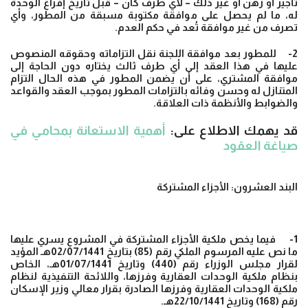
تأجير أو رهن أو غير ذلك – لأي طرف كان – قبل تاريخ إفراغ الوحدة
له، ما لم يحصل على موافقة مكتوبة مسبقة من المطور، وأي
تصرف من غير موافقة تُعد في حكم العدم.
2- للمطور بعد موافقة اللجنة نقل التزاماته وحقوقه المنصوص
عليها في هذا العقد إلى أي طرف ثالث يختاره دون الحاجة إلى
موافقة المشتري، على أن يضمن المطور في هذه الحال التزام
المتنازل له وحسن وفائه بالتزامات المطور بموجب العقد والقواعد
والضوابط والأنظمة ذات العلاقة.
قد يهمك الاطلاع على:
أهمية الاستعانة بمحامي في
صياغة العقود
البند العشرون: الأجزاء المشتركة
1- فيما يخص ملكية الأجزاء المشتركة في المشروع يسري عليها
ما نص عليه المرسوم الملكي رقم (85) بتاريخ 02/07/1441هـ المؤيد
لقرار مجلس الوزراء رقم (440) وتاريخ 01/07/1441هـ، الخاص
بنظام ملكية الوحدات العقارية وفرزها، واللائحة التنفيذية لنظام
ملكية الوحدات العقارية وفرزها الصادرة بقرار معالي وزير الإسكان
رقم (168) وتاريخ 22/10/1441هـ.