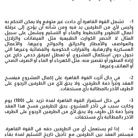
1- تشمل القوة القاهرة أي حادث غير متوقع ولا يمكن التحكم به
وليس لأي من الطرفين يد فيه ومن شأنه أن يؤدي إلى عرقلة
أعمال التطوير والتخطيط والبناء أو التسليم ويشمل على سبيل
المثال لا الحصر الكوارث الطبيعية مثل الفيضانات والزلازل
والعواصف والأمطار والحرائق والجوائح وغيرها، والأعمال
العسكرية والإرهابية، والقرارات الحكومية والقضائية وغيرها التي
تحول دون استكمال المشروع، أو تعطل لمرفق خدمي خارج عن
إرادة المطور أو تقصير منه، مثل الكهرباء أو الماء أو الصرف الصحي
أو الهاتف وغيرها.
2- في حال أثرت القوة القاهرة على إكمال المشروع فيفسخ
العقد وتبرأ ذمة الطرفين، ولا يحق لأي من الطرفين الرجوع على
الطرف الآخر بالمطالبة بأي مستحقات.
3- في حال استمرار القوة القاهرة لمدة تزيد على (180) يوم
وكانت سبب في تأخر المشروع، يحق للطرفين فسخ هذا العقد
وتبرأ ذمة كل طرف، ولا يحق لأي من الطرفين الرجوع على الطرف
الآخر بالمطالبة بأي مستحقات.
4- إذا لم يستعمل أي من الطرفين حقه في القوة القاهرة،
فيستمر العقد بين الطرفين مع تأجيل تاريخ التسليم لمدة بقاء