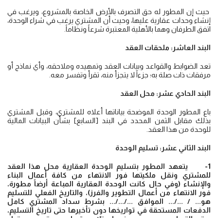
حيث إن المطور له حق التصرف بالأرض الخاصة بالمشروع، ويرغب في
إنشاء وحدات عقارية عليها، وحيث أن المشتري يرغب في شراء الوحدة،
اتفق الطرفان وهما بالأهلية المعتبرة شرعاً ونظاماً.
البند العاشر: ملحقات العقد
تعد الضوابط والقواعد وبيانات العقد وتمهيده وملاحقه، وأي نماذج أو
مرفقات ذات صلة به؛ جزءاً لا يتجزأ منه، تقرأ وتفسر معه.
البند الحادي عشر: محل العقد
باع المطور الوحدة الموضحة بياناتها أعلاه للمشتري، وقبل المشتري
بذلك مقابل الثمن المحدد في البند [السابع] بشأن البيانات المالية
للوحدة من هذا العقد.
البند الثاني عشر: تسليم الوحدة
1- يتعهد المطور بتسليم الوحدة العقارية محل هذا العقد
للمشتري ونقل ملكيتها فور الانتهاء من كافة أعمال البناء
والإنشاء (وفي حال كانت الوحدة العقارية المباعة أرضاً مطورة،
فور الانتهاء من أعمال التطوير والفرز)، والتاريخ الفعلي للتسليم
هو... / .../... الموافق .../.../... بشرط سداد المشتري كامل
الدفعات المستحقة في تواريخها دون تأخيرها حتى تاريخ التسليم،