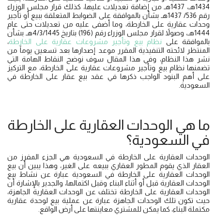
1434هـ، 1437هـ من إضافة تعديلات عليها، كذلك قرار مجلس الوزراء
رقم 536/ 1437هـ بشأن بالموافقة على الضوابط المتعلقة ببيع أو تأجير
وحدات عقارية على الخارطة، وما أضفى عليه من تعديلات حتى عام
1444هـ، وصولاً لقرار مجلس الوزراء رقم (196) بتاريخ 4/3/1445هـ بشأن
بالموافقة على
نظام بيع وتأجير مشروعات عقارية على الخارطة
،
المنتظر لائحته التنفيذية المقرر موعد إصدارها بعد تسعين يوماً من
نشر هذا النظام، وفي هذا المقال سوف نوضح النقاط الهامة التي
تضمنها نظام بيع وتأجير مشروعات عقارية على الخارطة، مع التركيز
على أهم البنود الواجب ذكرها في عقد بيع عقار على الخارطة في
السعودية.
ما هي الوحدات العقارية على الخارطة
في السعودية؟
الوحدات العقارية على الخارطة في السعودية هي الجزء المفرز من
العقار الذي يقوم المطور العقاري ببيعه على الغير، وهذا يبين أن بيع
الوحدات العقارية على الخارطة في السعودية عبارة عن نشاط بيع
الوحدات العقارية قبل أو أثناء البناء وقبل اكتمالها، والجدير بالإشارة أن
الوحدات العقارية على الخارطة تختلف عن الوحدات العقارية الجاهزة،
حيث تكون تلك الوحدات الجاهزة عبارة عن عملية بيع لوحدة عقارية
مكتملة البناء، كما يمكن للمشتري معاينتها على أرض الواقع.