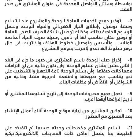
بواسطة وسائل التواصل المحددة في عنوان المشتري في صدر
العقد.
7- توفير جميع الخدمات العامة للوحدة والمشروع عند التسليم
ومنها: توصيل وإطلاق التيار الكهربائي والمياه للوحدة وتحمل
الرسوم الخاصة بذلك، وكذلك توصيل شبكة الصرف الصحي العامة
أو توفير مكان مناسب لها أو تأمين وسيلة صرف المياه العادمة
المناسب وتأسيس وتوصيل خطوط الهاتف والانترنت، في حال
توفر خطوط الهاتف والإنترنت بموقع المشروع.
8- إفراغ صك الوحدة باسم المشتري، في ضوء ما جاء في البند
[الثاني عشر] بشأن تسليم الوحدة، وأن تكون خالية من أي التزامات
مهما كانت صفتها، وأن يسلم الوحدة تامة التجهيز والتشطيب على
نحو يتناسب مع طبيعتها والمنفعة المرجوة منها، وخالية من
الشواغل أو الأنقاض أو مخلفات البناء.
9- تحمل جميع مصروفات الوحدة إلى تاريخ تسليمها للمشتري أو
تاريخ إفراغها أيهما أقرب.
10- تمكين المشتري من زيارة موقع الوحدة أثناء أعمال الإنشاء
بعد التنسيق مع المطور.
11- تسليم المشتري مخططات وحدته حسبما تم تنفيذه على
الطبيعة بما يشمل أماكن كافة التمديدات (الالكتروميكانيكية