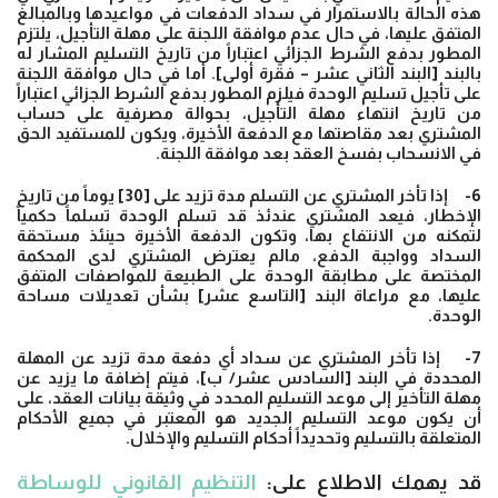
هذه الحالة بالاستمرار في سداد الدفعات في مواعيدها وبالمبالغ
المتفق عليها، في حال عدم موافقة اللجنة على مهلة التأجيل، يلتزم
المطور بدفع الشرط الجزائي اعتباراً من تاريخ التسليم المشار له
بالبند [البند الثاني عشر – فقرة أولى]. أما في حال موافقة اللجنة
على تأجيل تسليم الوحدة فيلزم المطور بدفع الشرط الجزائي اعتباراً
من تاريخ انتهاء مهلة التأجيل، بحوالة مصرفية على حساب
المشتري بعد مقاصتها مع الدفعة الأخيرة، ويكون للمستفيد الحق
في الانسحاب بفسخ العقد بعد موافقة اللجنة.
6- إذا تأخر المشتري عن التسلم مدة تزيد على [30] يوماً من تاريخ
الإخطار، فيعد المشتري عندئذ قد تسلم الوحدة تسلماً حكمياً
لتمكنه من الانتفاع بها، وتكون الدفعة الأخيرة حينئذ مستحقة
السداد وواجبة الدفع، مالم يعترض المشتري لدى المحكمة
المختصة على مطابقة الوحدة على الطبيعة للمواصفات المتفق
عليها، مع مراعاة البند [التاسع عشر] بشأن تعديلات مساحة
الوحدة.
7- إذا تأخر المشتري عن سداد أي دفعة مدة تزيد عن المهلة
المحددة في البند [السادس عشر/ ب]، فيتم إضافة ما يزيد عن
مهلة التأخير إلى موعد التسليم المحدد في وثيقة بيانات العقد، على
أن يكون موعد التسليم الجديد هو المعتبر في جميع الأحكام
المتعلقة بالتسليم وتحديداً أحكام التسليم والإخلال.
قد يهمك الاطلاع على:
التنظيم القانوني للوساطة