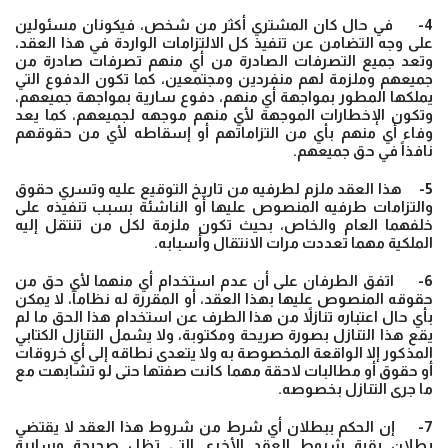
4- في حال كان المشتري أكثر من شخص، فيكونان مسئولين
على وجه التضامن عن تنفيذ كل الالتزامات الواردة في هذا العقد،
وتعد جميع التصرفات الصادرة من أي منهم تصرفات صادرة من
جميعهم وملزمة لهم منفردين ومجتمعين، كما تكون الدفوع التي
يملكها المطور بمواجهة أي منهم، دفوع سارية بمواجهة جميعهم،
وتكون الإخطارات الموجهة لأي منهم موجهه لجميعهم، كما يعد
وفاء أي منهم بأي من التزاماتهم أو إسقاطه لأي من حقوقهم
نافذاً في حق جميعهم.
5- هذا العقد ملزم لطرفيه من تاريخ التوقيع عليه وتسري حقوق
والتزامات طرفيه المنصوص عليها أو الناشئة بسبب تنفيذه على
خلفهما العام والخاص، بحيث تكون ملزمة لكل من تنتقل إليه
الملكية مهما تعددت مرات الانتقال وأسبابه.
6- اتفق الطرفان على أن عدم استخدام أي منهما لأي حق من
حقوقه المنصوص عليها بهذا العقد، أو المقررة له نظاماً، لا يمكن
بأي حال اعتباره تنازلاً من هذا الطرف عن استخدام هذا الحق ما لم
يقع هذا التنازل بصورة صريحة ومكتوبة، ولا يشمل التنازل الكتابي
المذكور إلا الواقعة المخصوصة به ولا يتعدى نطاقه إلى أي خروقات
أو حقوق أو مطالبات لاحقة مهما كانت صفتها حتى لو تشابهت مع
ما جرى التنازل بخصوصه.
7- إن الحكم ببطلان أي شرط من شروط هذا العقد لا يقتضي
بطلان بقية شروط العقد الأخرى التي تظل صحيحة وسارية