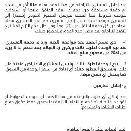
عند إخلال المشتري بالتزاماته في هذا العقد، بما فيها التأخر في سداد
أي دفعة مستحقة من دفعات العقد المتفق عليها أو استحقت
بموجب شروط هذا العقد؛ فيرسل المطور (نموذج إشعار) إلى
المشتري موضحاً فيه نسب إنجاز المشروع مع منح المشتري مهلة
سداد عن كل دفعة لا تقل عن (21) يوماً، وفي حال عدم التزام المشتري
بتنفيذ التزاماته بعد مضي هذه المدة، فللمطور حينئذ:
1- حق فسخ العقد بعد موافقة اللجنة، ورد ما دفعه المشتري،
عند بيع الوحدة لطرف ثالث ويكون رد المبالغ بعد خصم ما لا يزيد
عن (5%) من مجموع مبلغ العقد.
2- بيع الوحدة لطرف ثالث، وليس للمشتري الاعتراض عندئذ على
ذلك، ويستحق المطور حينئذ أي زيادة في سعر الوحدة في السوق،
كما يتحمل أي نقص فيها.
ج- إخلال الطرفين
عند إخلال أي طرف بالتزاماته في هذا العقد، أو بموجب الضوابط أو
القواعد، فللجنة اتخاذ جميع التدابير اللازمة بما يضمن حفظ حقوق جميع
أطراف النشاط والمشروع.
البند السابع عشر: القوة القاهرة