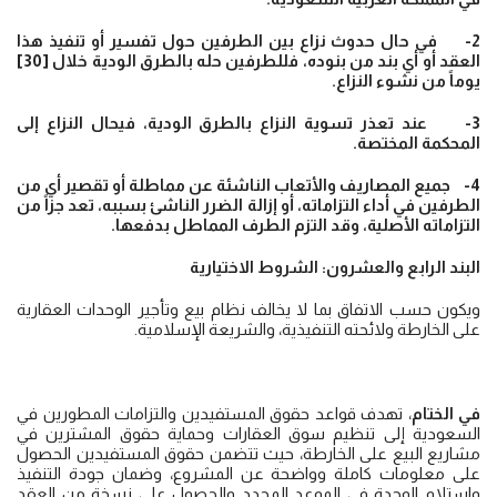
2- في حال حدوث نزاع بين الطرفين حول تفسير أو تنفيذ هذا
العقد أو أي بند من بنوده، فللطرفين حله بالطرق الودية خلال [30]
يوماً من نشوء النزاع.
3- عند تعذر تسوية النزاع بالطرق الودية، فيحال النزاع إلى
المحكمة المختصة.
4- جميع المصاريف والأتعاب الناشئة عن مماطلة أو تقصير أي من
الطرفين في أداء التزاماته، أو إزالة الضرر الناشئ بسببه، تعد جزاً من
التزاماته الأصلية، وقد التزم الطرف المماطل بدفعها.
البند الرابع والعشرون: الشروط الاختيارية
ويكون حسب الاتفاق بما لا يخالف نظام بيع وتأجير الوحدات العقارية
على الخارطة ولائحته التنفيذية، والشريعة الإسلامية.
في الختام
، تهدف قواعد حقوق المستفيدين والتزامات المطورين في
السعودية إلى تنظيم سوق العقارات وحماية حقوق المشترين في
مشاريع البيع على الخارطة، حيث تتضمن حقوق المستفيدين الحصول
على معلومات كاملة وواضحة عن المشروع، وضمان جودة التنفيذ
واستلام الوحدة في الموعد المحدد والحصول على نسخة من العقد