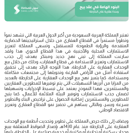
تعتبر المملكة العربية السعودية من أكبر الدول العربية التي تشهد نمواً
وتطوراً مستمراً في القطاع العقاري من خلال استراتيجيتها الحضارية
المتقدمة والرؤية الطموحة للمستقبل، وتسعى المملكة لتعزيز
الاستثمارات المحلية والأجنبية في هذا القطاع الحيوي، هذا ولقد
سارعت المملكة إلى تبني نهج جديد ومبتكر يهدف إلى جذب
الاستثمارات وتعزيز الاستدامة في قطاع العقارات، وذلك من خلال بيع
الوحدات العقارية على الخارطة، هذا التوجه الرائد يهدف إلى تحقيق
استفادة أمثل من الأراضي الفارغة وتحويلها إلى مجتمعات متكاملة
ومستدامة، كما يتميز نهج بيع الوحدات العقارية على الخارطة بالعديد
من المزايا من أبرزها التسهيلات التي يتم توفيرها للمطورين العقاريين
والمستثمرين، فهذا النموذج يعتمد على تبسيط الإجراءات وتسهيلها
لضمان جذب الاستثمارات وتوفير البيئة الملائمة للأعمال، كما يتيح
للمطورين والمستثمرين إمكانية الحصول على تراخيص البناء والتطوير
بسرعة ويسر، وبالتالي يساهم في تحفيز نمو القطاع العقاري وتعزيز
الاقتصاد الوطني.
ويضاف إلى ذلك حرص المملكة على تطوير وتحديث أنظمة بيع الوحدات
العقارية على الخارطة منذ عام 1430هـ بإصدار الضوابط المتعلقة ببيع
وحدات سكنية أو تجارية أو مكتبية أو خدمية صناعية على الخارطة، يليها