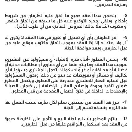
وملزمة للطرفين.
8- يتضمن هذا العقد جميع ما اتفق عليه الطرفان من شروط
وأحكام، ويلغي بمجرد التوقيع عليه كل ما سبقه من اتفاق شفهي
أو مكتوب (شاملاً بذلك العروض الصادرة من أي طرف للآخر).
9- أقر الطرفان بأن أي تعديل أو تغيير في هذا العقد لا يكون له
أثر ولا يعتد به إلا إذا انعقد بموجب اتفاق مكتوب موقع عليه من
قبل الطرفين وبعد موافقة اللجنة.
10- يتحمل المطور -أثناء فترة الإنشاء-أي مسؤولية عن المشروع
بموجب هذا العقد وما ينتج عنها من أي دعاوى أو مطالبات مدنية أو
قضائية أو مخالفات أو غرامات، كما لا يتحمل المشتري مسؤولية أي
تكاليف أو خسائر أو تعويضات قد تنتج عن ذلك، وتكون المسؤولية
قبل تسليم العقار للمشتري محدودة على المطور، ويتحمل المطور
ضمان تنفيذ وجودة وإصلاح العقار بالإضافة إلى ضمان الصيانة
والإصلاحات الداخلة في فترة الضمان المقدمة من قبل المطور.
11- حرر هذا العقد من نسختين سلم لكل طرف نسخة للعمل بها
عند اللزوم ونسخه تسلم إلى اللجنة.
12- يلتزم المطور بتسليم لجنة البيع والتأجير على الخارطة صورة
من العقد بعد استكمال التواقيع عليها من قبل الطرفين.