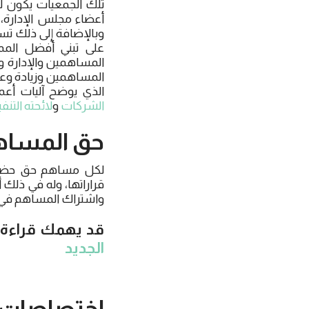
تلك الجمعيات يكون لل
أعضاء مجلس الإدارة، 
وبالإضافة إلى ذلك تس
على تبني أفضل المم
المساهمين والإدارة 
المساهمين وزيادة وع
الذي يوضح آليات أع
الشركات
و
لائحته التن
حق المساه
لكل مساهم حق حضور 
قراراتها، وله في ذلك 
واشتراك المساهم في ا
قد يهمك قراءة:
الجديد
اختصاصات 