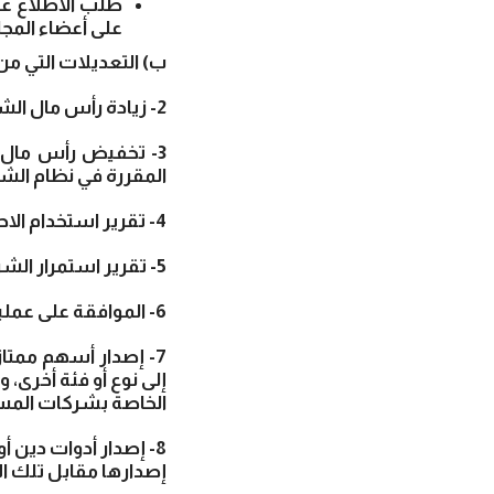
طلب الاطلاع عل
على أعضاء المج
ب‌) التعديلات التي م
2- زيادة رأس مال الشركة وفق الأوضاع المقررة في نظام الشركات ولوائحه التنفيذية.
3- تخفيض رأس مال ا
المقررة في نظام الشر
4- تقرير استخدام الاحتياطي المخصص لأغراض محددة في نظام الشركة الأساس.
5- تقرير استمرار الشركة أو حلها قبل الأجل المعين في نظامها الأساس.
6- الموافقة على عملية شراء أسهم الشركة.
7- إصدار أسهم ممتاز
إلى نوع أو فئة أخرى،
الخاصة بشركات المس
8- إصدار أدوات دين 
إصدارها مقابل تلك ال