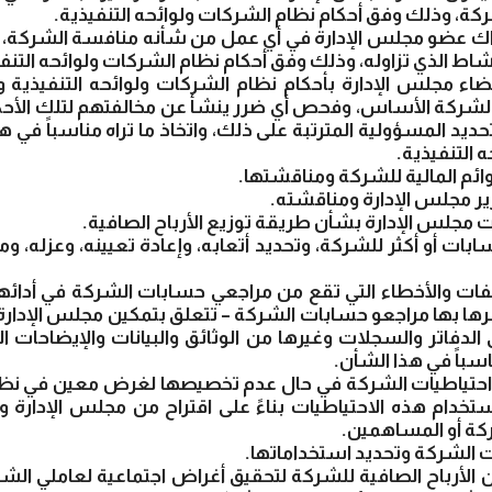
كة، وذلك وفق أحكام نظام الشركات ولوائحه التنفيذية.
ك عضو مجلس الإدارة في أي عمل من شأنه منافسة الشركة، أ
شاط الذي تزاوله، وذلك وفق أحكام نظام الشركات ولوائحه التنفي
عضاء مجلس الإدارة بأحكام نظام الشركات ولوائحه التنفيذية 
الشركة الأساس، وفحص أي ضرر ينشأ عن مخالفتهم لتلك الأحكا
حديد المسؤولية المترتبة على ذلك، واتخاذ ما تراه مناسباً في ه
 التنفيذية.
وائم المالية للشركة ومناقشتها.
ير مجلس الإدارة ومناقشته.
ت مجلس الإدارة بشأن طريقة توزيع الأرباح الصافية.
بات أو أكثر للشركة، وتحديد أتعابه، وإعادة تعيينه، وعزله، وم
لفات والأخطاء التي تقع من مراجعي حسابات الشركة في أدائ
ها بها مراجعو حسابات الشركة – تتعلق بتمكين مجلس الإدارة أ
الدفاتر والسجلات وغيرها من الوثائق والبيانات والإيضاحات ال
ناسباً في هذا الشأن.
 احتياطيات الشركة في حال عدم تخصيصها لغرض معين في نظ
تخدام هذه الاحتياطيات بناءً على اقتراح من مجلس الإدارة وف
ركة أو المساهمين.
ت الشركة وتحديد استخداماتها.
 الأرباح الصافية للشركة لتحقيق أغراض اجتماعية لعاملي الشرك