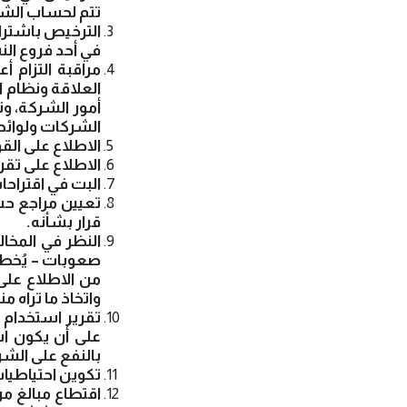
تتم لحساب الشر
الترخيص باشترا
في أحد فروع الن
مراقبة التزام أ
العلاقة ونظام 
أمور الشركة، وت
الشركات ولوائحه
الاطلاع على الق
الاطلاع على تقر
البت في اقتراحا
تعيين مراجع حسا
قرار بشأنه.
النظر في المخا
صعوبات – يُخطر
من الاطلاع على 
واتخاذ ما تراه م
تقرير استخدام
على أن يكون اس
بالنفع على الش
تكوين احتياطيا
اقتطاع مبالغ من