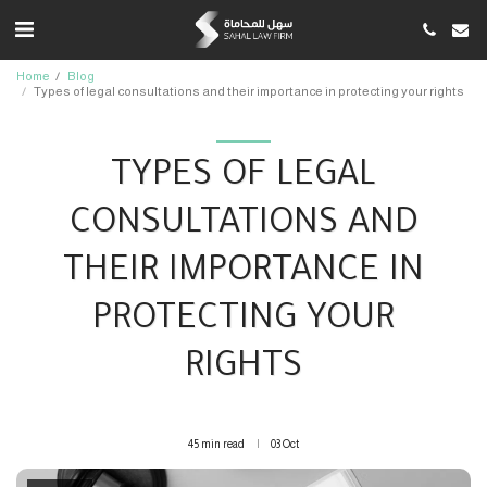
Home
Blog
Types of legal consultations and their importance in protecting your rights
TYPES OF LEGAL
CONSULTATIONS AND
THEIR IMPORTANCE IN
PROTECTING YOUR
RIGHTS
45 min read
03
Oct